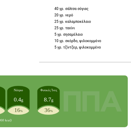
40 γρ. σάλτσα σόγιας
20 γρ. νερό
25 γρ. καλαμποκέλαιο
25 γρ. ταχίνι
5 γρ. σησαμέλαιο
10 γρ. σκόρδο, ψιλοκομμένο
5 γρ. τζίντζερ, ψιλοκομμένο
Νάτριο
Φυτικές Ίνες
0.4
8.7
g
g
16
36
%
%
000 kcal)