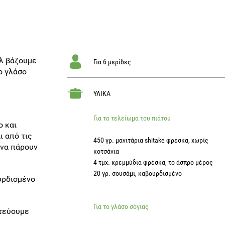
λ βάζουμε
Για 6 μερίδες
ο γλάσο
ΥΛΙΚΑ
Για το τελείωμα του πιάτου
ο και
ι από τις
450 γρ. μανιτάρια shitake φρέσκα, χωρίς
 να πάρουν
κοτσάνια
4 τμχ. κρεμμύδια φρέσκα, το άσπρο μέρος
20 γρ. σουσάμι, καβουρδισμένο
υρδισμένο
Για το γλάσο σόγιας
τεύουμε