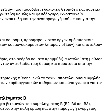
ωτεϊνών, που προσδίδει ελάχιστες θερμίδες και παρέχει
πρωτεΐνη καθώς και ψευδάργυρο, ιχνοστοιχείο
την ανάπτυξη και την αναπαραγωγή καθώς και για την
ο και σουσάμι), προσφέρουν στον οργανισμό επαρκείς
των και μονοακόρεστων λιπαρών οξέων) και αποτελούν
ιτάρια, στο σκόρδο και στο κρεμμύδι) συντελεί στη μείωση
ντας αντιοξειδωτική δράση και προστασία από την
τηριακής πίεσης, ενώ το ταχίνι αποτελεί ουσία υψηλής
 των καρδιαγγειακών παθήσεων και είναι γνωστό για τις
μπλέγματος Β
τα βιταμινών του συμπλέγματος Β (Β2, Β6 και Β3),
ατος, στην καλή όραση και στην παραγωγή ενέργειας