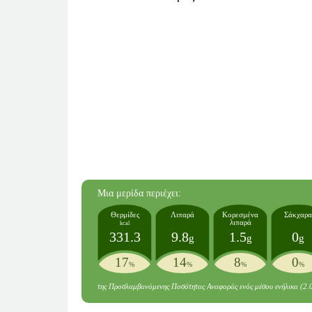
Mια μερίδα
περιέχει:
Θερμίδες
Λιπαρά
Κορεσμένα
Σάκχαρα
λιπαρά
kcal
331.3
9.8
1.5
0
g
g
g
17
14
8
0
%
%
%
%
της Προσλαμβανόμενης Ποσότητας Αναφοράς ενός μέσου ενήλικα (2.