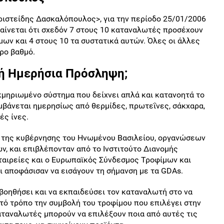
ριστείδης Δασκαλόπουλος>, για την περίοδο 25/01/2006
φαίνεται ότι σχεδόν 7 στους 10 καταναλωτές προσέχουν
μων και 4 στους 10 τα συστατικά αυτών. Όλες οι άλλες
ρο βαθμό.
ική Ημερήσια Πρόσληψη;
κμηριωμένο σύστημα που δείχνει απλά και κατανοητά το
μβάνεται ημερησίως από θερμίδες, πρωτεΐνες, σάκχαρα,
ές ίνες.
α της κυβέρνησης του Ηνωμένου Βασιλείου, οργανώσεων
ν, και επιβλέπονταν από το Ινστιτούτο Διανομής
εταιρείες και ο Ευρωπαϊκός Σύνδεσμος Τροφίμων και
ι αποφάσισαν να εισάγουν τη σήμανση με τα GDAs.
βοηθήσει και να εκπαιδεύσει τον καταναλωτή στο να
ητό τρόπο την συμβολή του τροφίμου που επιλέγει στην
αταναλωτές μπορούν να επιλέξουν ποια από αυτές τις