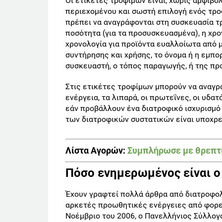
Οι ετικέτες τροφίμων είναι, χωρίς αμφιβολ
περιεχομένου και σωστή επιλογή ενός τρο
πρέπει να αναγράφονται στη συσκευασία τ
ποσότητα (για τα προσυσκευασμένα), η χρο
χρονολογία για προϊόντα ευαλλοίωτα από μ
συντήρησης και χρήσης, το όνομα ή η εμπο
συσκευαστή, ο τόπος παραγωγής, ή της πρ
Στις ετικέτες τροφίμων μπορούν να αναγρ
ενέργεια, τα λιπαρά, οι πρωτεΐνες, οι υδατά
εάν προβάλλουν ένα διατροφικό ισχυρισμό 
των διατροφικών συστατικών είναι υποχρ
Λίστα Αγορών
:
Συμπλήρωσε με θρεπτικ
Πόσο ενημερωμένος είναι ο
Έχουν γραφτεί πολλά άρθρα από διατροφολό
αρκετές προωθητικές ενέργειες από φορεί
Νοέμβριο του 2006, ο Πανελλήνιος Σύλλογ