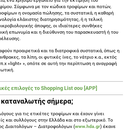
ία, ένα χρήσιμο εργαλείο για την εκτίμηση του
φίμου. Σύμφωνα με τον κώδικα τροφίμων και ποτών,
ροφίμων η ονομασία πώλησης, τα συστατικά, η καθαρή
νολογία ελάχιστης διατηρησιμότητας, ή η τελική
ικροβιολογικής άποψης, οι ιδιαίτερες συνθήκες
ρική επωνυμία και η διεύθυνση του παρασκευαστή ή του
οέλευσης.
αφούν προαιρετικά και τα διατροφικά συστατικά, όπως η
νθρακες, τα λίπη, οι φυτικές ίνες, το νάτριο κ.α., εκτός
π.χ «light» », οπότε σε αυτή την περίπτωση η αναγραφή
εωτική.
ές επιλογές το Shopping List σου [APP]
 καταναλωτής σήμερα;
γους για τις ετικέτες τροφίμων και έχουν γίνει
ς και συλλόγους στην Ελλάδα και στο εξωτερικό. Το
ος Διαιτολόγων – Διατροφολόγων (
www.hda.gr
) έκανε