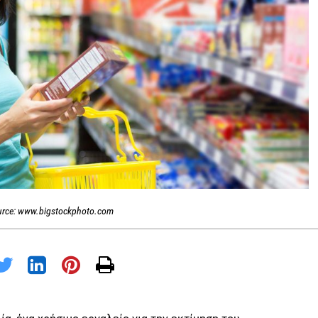
urce: www.bigstockphoto.com