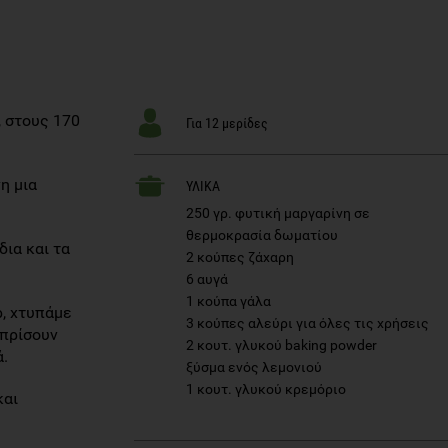
 στους 170
Για 12 μερίδες
η μια
ΥΛΙΚΑ
250 γρ. φυτική μαργαρίνη σε
θερμοκρασία δωματίου
ια και τα
2 κούπες ζάχαρη
6 αυγά
1 κούπα γάλα
ρ, χτυπάμε
3 κούπες αλεύρι για όλες τις χρήσεις
σπρίσουν
2 κουτ. γλυκού baking powder
ά.
ξύσμα ενός λεμονιού
1 κουτ. γλυκού κρεμόριο
και