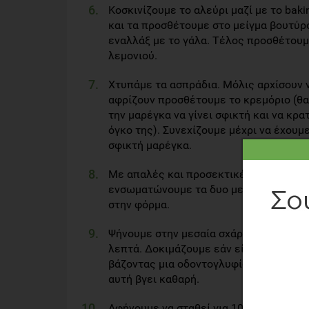
Κοσκινίζουμε το αλεύρι μαζί με το bak
και τα προσθέτουμε στο μείγμα βουτύ
εναλλάξ με το γάλα. Τέλος προσθέτουμ
λεμονιού.
Χτυπάμε τα ασπράδια. Μόλις αρχίσουν 
αφρίζουν προσθέτουμε το κρεμόριο (θα
την μαρέγκα να γίνει σφικτή και να κρα
όγκο της). Συνεχίζουμε μέχρι να έχουμε
σφικτή μαρέγκα.
Με απαλές και προσεκτικές κινήσεις
ενσωματώνουμε τα δυο μείγματα και α
στην φόρμα.
Ψήνουμε στην μεσαία σχάρα του φούρνο
λεπτά. Δοκιμάζουμε εάν είναι έτοιμο, ό
βάζοντας μια οδοντογλυφίδα στο κέντρ
αυτή βγει καθαρή.
Αφήνουμε να σταθεί για 10 λεπτά και έ