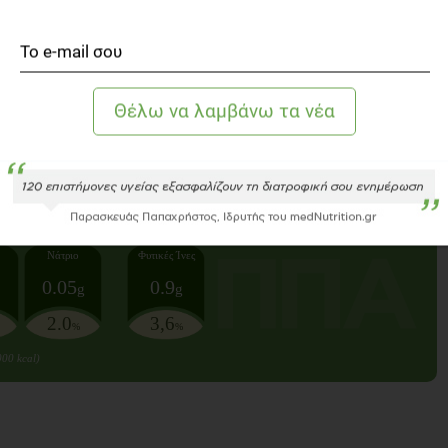
υώσει
κοσμούμε
εχάσετε να
Νάτριο
Φυτικές Ίνες
0.05
0.9
g
g
2.0
3,6
%
%
000 kcal)