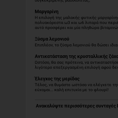
συγκεκριμένης βασιλόπιτας;
Μαργαρίνη
Η επιλογή της μαλακής φυτικής μαργαρίνη
πολυακόρεστα ω3 και ω6 λιπαρά που περιέ
αυτό προσφέρει και μία πληθώρα βιταμινών,
Ξύσμα λεμονιού
Επιπλέον, το ξύσμα λεμονιού θα δώσει ιδι
Αντικατάσταση της κρυσταλλικής ζάχ
Ωστόσο, θα σας πρότεινα, να αντικαταστήσ
λιγότερο επεξεργασμένη επιλογή αφού δεν 
Έλεγχος της μερίδας
Τέλος, να θυμάστε ωστόσο να ελέγχετε τη
εύχομαι... καλή επιτυχία με το φλουρί!
Ανακαλύψτε περισσότερες συνταγές