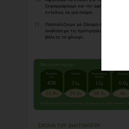
ξεφορμάρουμε και την αφήνουμε να κρ
εντελώς σε μια σχάρα.
Πασπαλίζουμε με ζάχαρη άχνη και δια
ανάλογα με τις προτιμήσεις μας. Μην ξ
βάλετε το φλουρί.
Mια μερίδα
περιέχει:
Θερμίδες
Λιπαρά
Κορεσμένα
Σάκχαρα
λιπαρά
kcal
438
21
12
0.0
g
g
g
21.9
29.9
58.3
0
%
%
%
%
της Προσλαμβανόμενης Ποσότητας Αναφοράς ενός μέσου ενήλικα (2.
ΣΧΟΛΙΑ ΤΟΥ ΔΙΑΙΤΟΛΟΓΟΥ