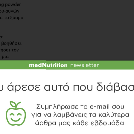
ing powder
ρου-αυγών
ε το ξύσμα
να
 βοηθήσει
τήσει τον
 μια
δειάζουμε
υ για 50-60
ταν
ο του κέικ
πειτα την