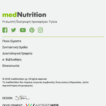
Η σωστή διατροφή προσφέρει Υγεία
Ποιοι Είμαστε
Συντακτική Ομάδα
Διαιτολογικά Γραφεία
e- Βιβλιοθήκη
Επικοινωνία
© 2026 medNutrition.gr. All rights reserved.
Το medNutrition δεν παρέχει ιατρικές συμβουλές, διαγνώσεις ή θεραπείες.
Δείτε
περισσότερες πληροφορίες
.
DESIGN:
DEVELOPMENT: