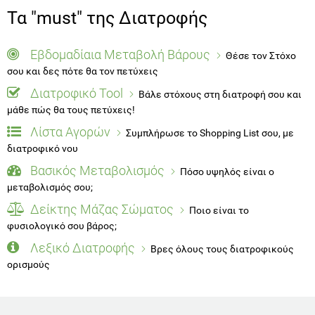
Τα "must" της Διατροφής
Εβδομαδίαια Μεταβολή Βάρους
Θέσε τον Στόχο
σου και δες πότε θα τον πετύχεις
Διατροφικό Tool
Βάλε στόχους στη διατροφή σου και
μάθε πώς θα τους πετύχεις!
Λίστα Αγορών
Συμπλήρωσε το Shopping List σου, με
διατροφικό νου
Βασικός Μεταβολισμός
Πόσο υψηλός είναι ο
μεταβολισμός σου;
Δείκτης Μάζας Σώματος
Ποιο είναι το
φυσιολογικό σου βάρος;
Λεξικό Διατροφής
Βρες όλους τους διατροφικούς
ορισμούς