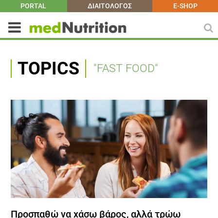
PORTAL
ΔΙΑΙΤΟΛΟΓΟΣ
E-SHOP
TOPICS
"FAST FOOD"
Προσπαθώ να χάσω βάρος, αλλά τρώω