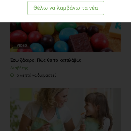
VIDEO
Έχω ζάχαρο. Πώς θα το καταλάβω;
Διαβήτης
6 λεπτά να διαβαστεί