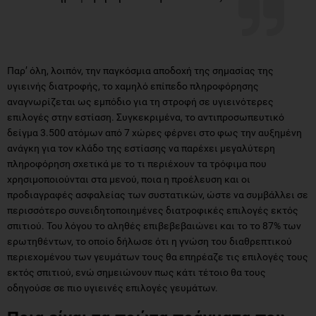
Παρ’ όλη, λοιπόν, την παγκόσμια αποδοχή της σημασίας της
υγιεινής διατροφής, το χαμηλό επίπεδο πληροφόρησης
αναγνωρίζεται ως εμπόδιο για τη στροφή σε υγιεινότερες
επιλογές στην εστίαση. Συγκεκριμένα, το αντιπροσωπευτικό
δείγμα 3.500 ατόμων από 7 χώρες φέρνει στο φως την αυξημένη
ανάγκη για τον κλάδο της εστίασης να παρέχει μεγαλύτερη
πληροφόρηση σχετικά με το τι περιέχουν τα τρόφιμα που
χρησιμοποιούνται στα μενού, ποια η προέλευση και οι
προδιαγραφές ασφαλείας των συστατικών, ώστε να συμβάλλει σε
περισσότερο συνειδητοποιημένες διατροφικές επιλογές εκτός
σπιτιού. Του λόγου το αληθές επιβεβεβαιώνει και το το 87% των
ερωτηθέντων, το οποίο δήλωσε ότι η γνώση του διαθρεπτικού
περιεχομένου των γευμάτων τους θα επηρέαζε τις επιλογές τους
εκτός σπιτιού, ενώ σημειώνουν πως κάτι τέτοιο θα τους
οδηγούσε σε πιο υγιεινές επιλογές γευμάτων.