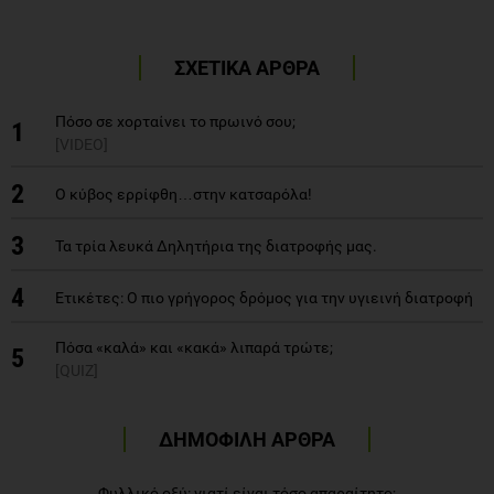
ΣΧΕΤΙΚΑ ΑΡΘΡΑ
Πόσο σε χορταίνει το πρωινό σου;
1
[VIDEO]
2
Ο κύβος ερρίφθη…στην κατσαρόλα!
3
Τα τρία λευκά Δηλητήρια της διατροφής μας.
4
Ετικέτες: Ο πιο γρήγορος δρόμος για την υγιεινή διατροφή
Πόσα «καλά» και «κακά» λιπαρά τρώτε;
5
[QUIZ]
ΔΗΜΟΦΙΛΗ ΑΡΘΡΑ
Φυλλικό οξύ: γιατί είναι τόσο απαραίτητο;