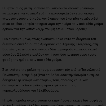
Ο μηχανισμός με τη βοήθεια του οποίου το «πολύτιμο ύδωρ»
καταφέρνει να καταπολεμά την παχυσαρκία δεν είναι ακόμη
γνωστός στους ειδικούς. Αυτό όμως που έχει ήδη καταδειχθεί
είναι ότι δύο με τρία ποτήρια νερό την ημέρα πριν από κάθε γεύμα
αρκούν για την «αποτίναξη» του μη επιθυμητού βάρους!
Πιο συγκεκριμένα, όπως ανακοινώθηκε κατά τη διάρκεια του
διεθνούς συνεδρίου της Αμερικανικής Χημικής Εταιρείας, στη
Βοστώνη, τα άτομα που κάνουν δίαιτα μπορούν να χάσουν κατά
μέσο όρο 2,2 κιλά επιπλέον, αν πίνουν δύο ποτήρια νερό τρεις
φορές την ημέρα, πριν από κάθε γεύμα.
Στο πλαίσιο της μελέτης τους, οι ερευνητές από το Τεχνολογικό
Πανεπιστήμιο της Βιρτζίνια επιβεβαίωσαν την θεωρία αυτή, σε
δείγμα 48 ηλικιωμένων ατόμων, τους οποίους και είχαν
διαχωρίσει σε δύο ομάδες, προκειμένου να τους
παρακολουθήσουν για 12 εβδομάδες.
Η πρώτη ομάδα, ανακοίνωσαν οι επιστήμονες, έκανε διατροφή με
λίγες θερμίδες αλλά δεν έπινε επιπλέον ποσότητα νερού πριν από