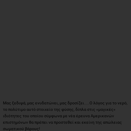
Μας ξεδιψά, μας ενυδατώνει, μας δροσίζει….Ο λόγος για το νερό,
το πολύτιμο αυτό στοιχείο της φύσης, δίπλα στις «μαγικές»
ιδιότητες του οποίου σύμφωνα με νέα έρευνα Αμερικανών
επιστημόνων θα πρέπει να προστεθεί και εκείνη της απώλειας
σωματικού βάρους!