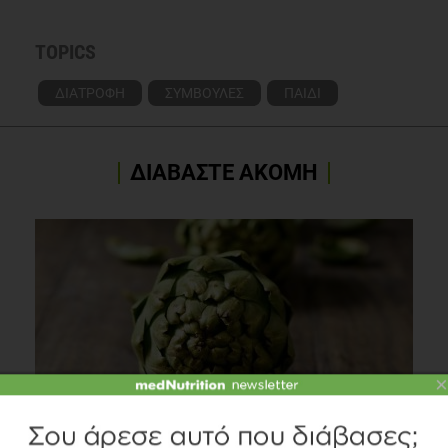
TOPICS
ΔΙΑΤΡΟΦΗ
ΣΥΜΒΟΥΛΕΣ
ΠΑΙΔΙ
ΔΙΑΒΑΣΤΕ ΑΚΟΜΗ
×
Αγκινάρα: Ο ανοιξιάτικος γευστικός «πειρασμός»