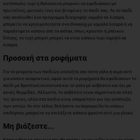
κοτόπουλο, τυρί ή θαλασσινά μπορούν να εφοδιάσουν με
πρωτεΐνες, φυτικές ίνες και βιταμίνες το παιδί σας. Αν το παιδί
σας ακολουθεί ένα πρόγραμμα διατροφής χαμηλό σε λιπαρά,
μπορείτε να χρησιμοποιήστε ένα dressing με χαμηλά λιπαρά ή να
παραλείψετε κάποια από τα extras, όπως κρουτόν ή μπέικον.
Επίσης, το τυρί μπορεί μπορεί να είναι κάποιο τυρί χαμηλό σε
λιπαρά.
Προσοχή στα ροφήματα
Για τα γεύματα των παιδιών, επιλέξτε σαν ποτό γάλα ή χυμό αντί
για κάποιο αναψυκτικό, αφού αυτά τα ροφήματα θα εφοδιάσουν το
παιδί με θρεπτικά συστατικά και το γάλα με ασβέστιο και όχι με
κενές θερμίδες. Άλλωστε, το ασβέστιο είναι σημαντικό σε όλες
τις ηλικίες, αλλά στα παιδιά είναι απαραίτητο για την ανάπτυξη
των οστών. Αν στο τέλος θελήσετε να παραγγείλετε κάποιο
επιδόρπιο, μπορείτε να επιλέξετε κάποιο φρούτο αντί για γλυκό.
Μη βιάζεστε...
Κάποια βασικά στοιχεία που θα πρέπει να γνωρίζει ο γονιός είναι