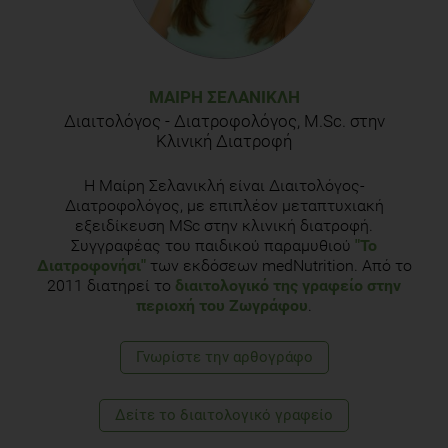
Tandon, P. S., Wright, J., Zhou, C., Rogers, C. B. & Christakis,
D. A. 2010. Nutrition menu labeling may lead to lower-calorie
restaurant meal choices for children. Pediatrics, 125, 244-8.
ΜΑΊΡΗ ΣΕΛΑΝΙΚΛΉ
Διαιτολόγος - Διατροφολόγος, M.Sc. στην
Κλινική Διατροφή
Η Μαίρη Σελανικλή είναι Διαιτολόγος-
Διατροφολόγος, με επιπλέον μεταπτυχιακή
εξειδίκευση MSc στην κλινική διατροφή.
Συγγραφέας του παιδικού παραμυθιού
"Το
Διατροφονήσι"
των εκδόσεων medNutrition. Από το
2011 διατηρεί το
διαιτολογικό της γραφείο στην
περιοχή του Ζωγράφου
.
Γνωρίστε την αρθογράφο
Δείτε το διαιτολογικό γραφείο