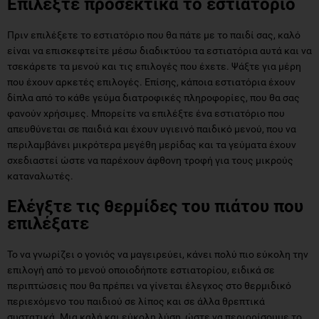
Επιλέξτε προσεκτικά το εστιατόριο
Πριν επιλέξετε το εστιατόριο που θα πάτε με το παιδί σας, καλό
είναι να επισκεφτείτε μέσω διαδικτύου τα εστιατόρια αυτά και να
τσεκάρετε τα μενού και τις επιλογές που έχετε. Ψάξτε για μέρη
που έχουν αρκετές επιλογές. Επίσης, κάποια εστιατόρια έχουν
δίπλα από το κάθε γεύμα διατροφικές πληροφορίες, που θα σας
φανούν χρήσιμες. Μπορείτε να επιλέξτε ένα εστιατόριο που
απευθύνεται σε παιδιά και έχουν υγιεινό παιδικό μενού, που να
περιλαμβάνει μικρότερα μεγέθη μερίδας και τα γεύματα έχουν
σχεδιαστεί ώστε να παρέχουν άφθονη τροφή για τους μικρούς
καταναλωτές.
Ελέγξτε τις θερμίδες του πιάτου που
επιλέξατε
Το να γνωρίζει ο γονιός να μαγειρεύει, κάνει πολύ πιο εύκολη την
επιλογή από το μενού οποιοδήποτε εστιατορίου, ειδικά σε
περιπτώσεις που θα πρέπει να γίνεται έλεγχος στο θερμιδικό
περιεχόμενο του παιδιού σε λίπος και σε άλλα θρεπτικά
συστατικά. Μια καλή και εύκολη λύση, ώστε να περιορίσουμε το