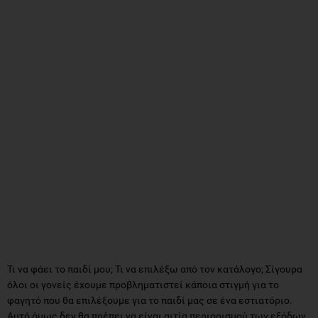
Τι να φάει το παιδί μου; Τι να επιλέξω από τον κατάλογο; Σίγουρα
όλοι οι γονείς έχουμε προβληματιστεί κάποια στιγμή για το
φαγητό που θα επιλέξουμε για το παιδί μας σε ένα εστιατόριο.
Αυτό όμως δεν θα πρέπει να είναι αιτία περιορισμού των εξόδων