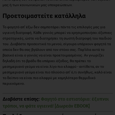
μας ή των κοινωνικών μας υποχρεώσεων.
Προετοιμαστείτε κατάλληλα
Το φαγητό απ’ έξω δεν σαμποτάρει πάντα τις επιλογές μας για
υγιεινή διατροφή. Κάθε γονιός μπορεί να χρησιμοποιήσει έξυπνες
στρατηγικές, ώστε να διατηρήσει τη σωστή διατροφή του παιδιού
του. Διαβάστε προσεχτικά το μενού, σίγουρα υπάρχουν φαγητά τα
οποία δεν θα σας βγάλουν από τον στόχο σας. Παρ’όλα αυτά το
βασικό είναι ο γονιός να είναι προετοιμασμένος. Αν γνωρίζει
δηλαδή ότι το βράδυ θα υπάρχει έξοδος, θα πρέπει το
μεσημεριανό γεύμα να είναι λίγο πιο ελαφρύ - αντίθετα, αν το
μεσημεριανό γεύμα είναι πιο πλούσιο απ’ ό,τι συνήθως, καλό είναι
το δείπνο να είναι πιο ελαφρύ με χαμηλότερο θερμιδικό
περιεχόμενο.
Διαβάστε επίσης:
Φαγητό στο εστιατόριο: έξυπνοι
τρόποι, να φάτε υγιεινά! [Δωρεάν EBOOK]