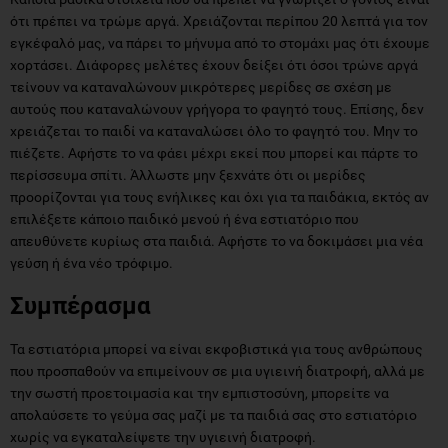
ότι πρέπει να τρώμε αργά. Χρειάζονται περίπου 20 λεπτά για τον
εγκέφαλό μας, να πάρει το μήνυμα από το στομάχι μας ότι έχουμε
χορτάσει. Διάφορες μελέτες έχουν δείξει ότι όσοι τρώνε αργά
τείνουν να καταναλώνουν μικρότερες μερίδες σε σχέση με
αυτούς που καταναλώνουν γρήγορα το φαγητό τους. Επίσης, δεν
χρειάζεται το παιδί να καταναλώσει όλο το φαγητό του. Μην το
πιέζετε. Αφήστε το να φάει μέχρι εκεί που μπορεί και πάρτε το
περίσσευμα σπίτι. Άλλωστε μην ξεχνάτε ότι οι μερίδες
προορίζονται για τους ενήλικες και όχι για τα παιδάκια, εκτός αν
επιλέξετε κάποιο παιδικό μενού ή ένα εστιατόριο που
απευθύνετε κυρίως στα παιδιά. Αφήστε το να δοκιμάσει μια νέα
γεύση ή ένα νέο τρόφιμο.
Συμπέρασμα
Τα εστιατόρια μπορεί να είναι εκφοβιστικά για τους ανθρώπους
που προσπαθούν να επιμείνουν σε μια υγιεινή διατροφή, αλλά με
την σωστή προετοιμασία και την εμπιστοσύνη, μπορείτε να
απολαύσετε το γεύμα σας μαζί με τα παιδιά σας στο εστιατόριο
χωρίς να εγκαταλείψετε την υγιεινή διατροφή.