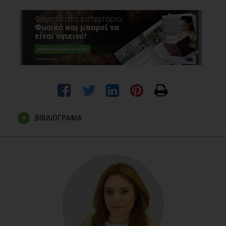
ΒΙΒΛΙΟΓΡΑΦΙΑ
Benton, D. 2004. Role of parents in the determination of the
food preferences of children and the development of obesity.
Int J Obes Relat Metab Disord, 28, 858-69.
Holsten, J. E. & Compher, C. W. 2012. Children's food store,
restaurant, and home food environments and their
relationship with body mass index: a pilot study. Ecol Food
Nutr, 51, 58-78.