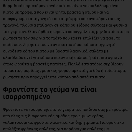
θερμιδικό περιεχόμενο ενός πιάτου είναι να επιλέξουμε ένα
πιάτο με τρόφιμα που είναι ψητά, βραστά ή ατμού και να
αποφύγουμε τα τηγανητά και τα τρόφιμα που αναφέρονται ως
τραγανά, πλούσια (πιθανόν σε κάποιου είδους σάλτσα) και φυσικά
τα ογκρατέν. Όταν έρθει η ώρα να παραγγείλετε, μην διστάσετε με
ρωτήσετε τον σεφ για το πιάτο που έχετε επιλέξει να φάει το
παιδί σας. Ζητήστε του να αντικαταστήσει κάποιο τηγανητό
συνοδευτικό του πιάτου με βραστά λαχανικά, σαλάτα με
ελαιόλαδο αντί για κάποια παχυντική σάλτσα ή κάτι πιο υγιεινό
όπως φρούτα ή βραστές πατάτες. Πολλά εστιατόρια σερβίρουν
τεράστιες μερίδες , μερικές φορές αρκετά για δύο ή τρία άτομα,
ρωτήστε πριν παραγγείλετε κάποιο από αυτά τα πιάτα.
Φροντίστε το γεύμα να είναι
ισορροπημένο
Φροντίστε να ισορροπήσετε το γεύμα του παιδιού σας με τρόφιμα
από όλες τις διαφορετικές ομάδες τροφίμων: κρέας,
γαλακτοκομικά, φρούτα, λαχανικά και δημητριακά. Για ορεκτικό
επιλέξτε φρέσκες σαλάτες, για παράδειγμα σαλάτες με