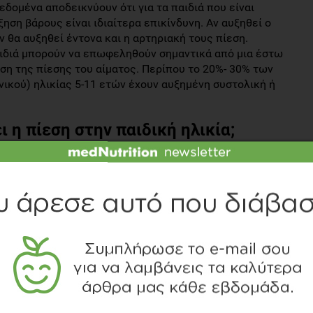
εδομένα αποδεικνύουν ότι για τα παιδιά που είναι
ηση βάρους είναι ιδιαίτερα επικίνδυνη. Αν αυξηθεί ο
θα αυξηθεί έντονα και η αρτηριακή τους πίεση.
αιδιά μπορούν να επωφεληθούν σημαντικά από μια έστω
ση της πίεσης του αίματος. Περίπου το 20%- 30% των
ικού) ηλικίας 5-11 ετών έχουν αυξημένη συστολική ή
ι η πίεση στην παιδική ηλικία;
 πολύ πιθανό να γίνουν ενήλικες με υπέρταση. Νεότερες
νος δεν σταματάει εδώ, καθώς τα παιδιά με υψηλή
ιχες βλάβες σε ζωτικά όργανα (καρδιά, νεφροί, αιμοφόρα
, ότι τα παιδιά με υψηλή αρτηριακή πίεση έχουν μεταβολές
ύθυνη για λειτουργίες όπως η προσοχή, η μνήμη και η
η υπέρταση ή υπέρταση να προσπαθήσουν να μειώσουν την
πο ζωής τους. Πρωταρχικός στόχος πρέπει να είναι η