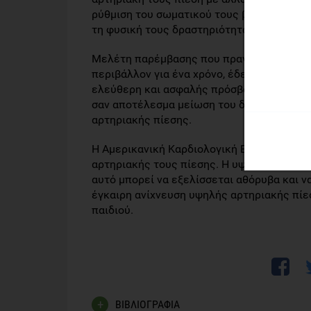
ρύθμιση του σωματικού τους βάρους, υιοθ
τη φυσική τους δραστηριότητα.
Μελέτη παρέμβασης που πραγματοποιήθηκε 
περιβάλλον για ένα χρόνο, έδειξε ότι η α
ελεύθερη και ασφαλής πρόσβαση σε αθλητι
σαν αποτέλεσμα μείωση του δείκτη μάζας 
αρτηριακής πίεσης.
Η Αμερικανική Καρδιολογική Εταιρεία συνι
αρτηριακής τους πίεσης. Η υψηλή πίεση δ
αυτό μπορεί να εξελίσσεται αθόρυβα και ν
έγκαιρη ανίχνευση υψηλής αρτηριακής πίεσ
παιδιού.
ΒΙΒΛΙΟΓΡΑΦΙΑ