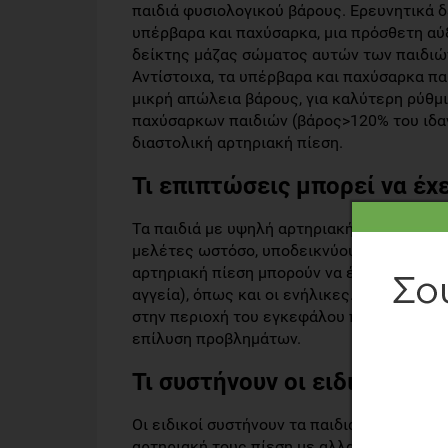
παιδιά φυσιολογικού βάρους. Ερευνητικά δ
υπέρβαρα και παχύσαρκα, μια πρόσθετη αύξ
δείκτης μάζας σώματος αυτών των παιδιών 
Αντίστοιχα, τα υπέρβαρα και παχύσαρκα π
μικρή απώλεια βάρους, για καλύτερη ρύθμι
παχύσαρκων παιδιών (βάρος>120% του ιδαν
διαστολική αρτηριακή πίεση.
Τι επιπτώσεις μπορεί να έχε
Τα παιδιά με υψηλή αρτηριακή πίεση είναι
μελέτες ωστόσο, υποδεικνύουν ότι ο κίνδυ
αρτηριακή πίεση μπορούν να έχουν αντίστο
αγγεία), όπως και οι ενήλικες. Έχει φανεί
στην περιοχή του εγκεφάλου που είναι υπε
επίλυση προβλημάτων.
Τι συστήνουν οι ειδικοί;
Οι ειδικοί συστήνουν τα παιδιά με πρώιμ
αρτηριακή τους πίεση με αλλαγές στον τρό