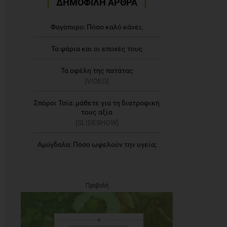
ΔΗΜΟΦΙΛΗ ΑΡΘΡΑ
Φαγόπυρο: Πόσο καλό κάνει;
Τα ψάρια και οι εποχές τους
Τα οφέλη της πατάτας
[VIDEO]
Σπόροι Τσία: μάθετε για τη διατροφική
τους αξία
[SLIDESHOW]
Αμύγδαλα: Πόσο ωφελούν την υγεία;
Προβολή