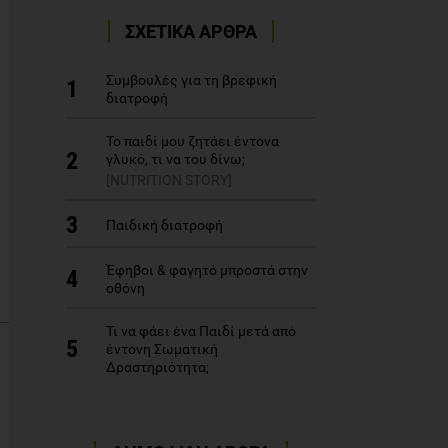
ΣΧΕΤΙΚΑ ΑΡΘΡΑ
Συμβουλές για τη βρεφική
1
διατροφή
Το παιδί μου ζητάει έντονα
2
γλυκό, τι να του δίνω;
[NUTRITION STORY]
3
Παιδική διατροφή
Έφηβοι & φαγητό μπροστά στην
4
οθόνη
Τι να φάει ένα Παιδί μετά από
5
έντονη Σωματική
Δραστηριότητα;