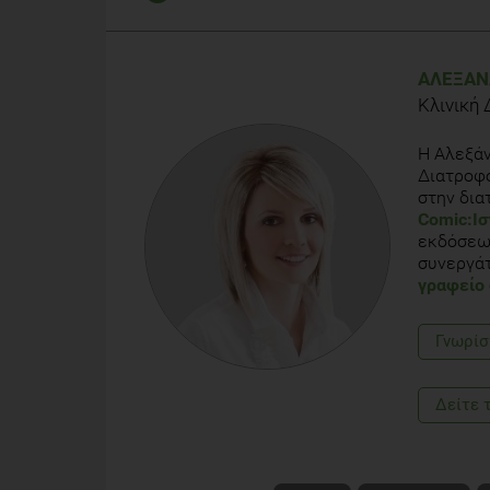
Goodman, B. Overweight Kids Risk High Blood Pres
http://children.webmd.com/news/20111003/overwei
ΑΛΕΞΆΝ
Κλινική 
Stein, R. More Kids Developing High Blood Pressure
http://www.washingtonpost.com/wp-dyn/content
Η Αλεξάν
Διατροφο
Angelopoulos, P.D., et al., Changes in BMI and bloo
στην δια
Eur J Public Health, 2009. 19(3): p. 319-25.
Comic:Ισ
εκδόσεων
High Blood Pressure in Children , American Heart As
συνεργάτ
http://www.heart.org/HEARTORG/Conditions/High
γραφείο 
Blood-Pressure-in-Children_UCM_301868_Article.js
Γνωρίσ
Δείτε 