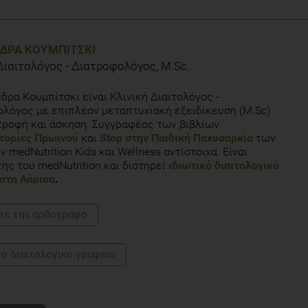
sure. 2011, WebMD; Available from:
ght-kids-risk-high-blood-pressure.
ΔΡΑ ΚΟΥΜΠΊΤΣΚΙ
Διαιτολόγος - Διατροφολόγος, M.Sc.
 2007, The Washington Post; Available from:
/article/2007/09/10/AR2007091001349.html
δρα Κουμπίτσκι είναι Κλινική Διαιτολόγος -
λόγος με επιπλέον μεταπτυχιακή εξειδίκευση (M.Sc)
d pressure after a school based intervention: the CHILDREN study.
τροφή και άσκηση. Συγγραφέας των βιβλίων
τορίες Πρωινού
και
Stop στην Παιδική Παχυσαρκία
των
 medNutrition Kids και Wellness αντίστοιχα. Είναι
sociation, 2012; Available from:
ης του medNutrition και διατηρεί
ιδιωτικό διαιτολογικό
BloodPressure/UnderstandYourRiskforHighBloodPressure/High-
στη Λάρισα
.
p
τε την αρθογράφο
το διαιτολογικό γραφείο