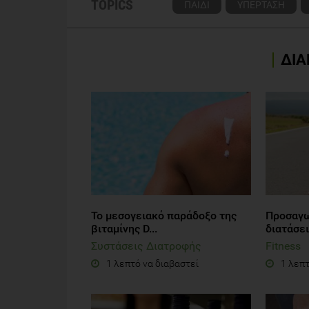
TOPICS
ΠΑΙΔΙ
ΥΠΕΡΤΑΣΗ
ΔΙΑ
Το μεσογειακό παράδοξο της
Προσαγω
βιταμίνης D...
διατάσει
Συστάσεις Διατροφής
Fitness
1 λεπτό να διαβαστεί
1 λεπτ