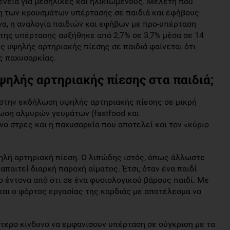
θένεια για μεσήλικες και ηλικιωμένους. Μελέτη που
η των κρουσμάτων υπέρτασης σε παιδιά και εφήβους
να, η αναλογία παιδιών και εφήβων με προ-υπέρταση
 της υπέρτασης αυξήθηκε από 2,7% σε 3,7% μέσα σε 14
ς υψηλής αρτηριακής πίεσης σε παιδιά φαίνεται ότι
ς παχυσαρκίας.
ψηλής αρτηριακής πίεσης στα παιδιά;
στην εκδήλωση υψηλής αρτηριακής πίεσης σε μικρή
λωση αλμυρών γευμάτων (fastfood και
 στρες και η παχυσαρκία που αποτελεί και τον «κύριο
ηλή αρτηριακή πίεση. Ο λιπώδης ιστός, όπως άλλωστε
απαιτεί διαρκή παροχή αίματος. Έτσι, όταν ένα παιδί
ο έντονα από ότι σε ένα φυσιολογικού βάρους παιδί. Με
και ο φόρτος εργασίας της καρδιάς με αποτέλεσμα να
τερο κίνδυνο να εμφανίσουν υπέρταση σε σύγκριση με τα