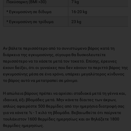
Παχύσαρκη (BMI >30)
7 kg
* Εγκυμοσύνη σε δίδυμα
16-20 kg
* Εγκυμοσύνη σε τρίδυμα
23 kg
Αν βάλετε περισσότερο από το συνιστώμενο βάρος κατά τη
διάρκεια της εγκυμοσύνης, σίγουρα θα δυσκολευτείτε
περισσότερο να το χάσετε μετά τον τοκετό. Επίσης, έρευνες
έχουν δείξει, ότι οι γυναίκες που δεν χάνουν το περιττό βάρος της
εγκυμοσύνης μέσα σε ένα χρόνο, υπάρχει μεγαλύτερος κίνδυνος
το βάρος αυτό να μετατραπεί σε μόνιμο.
Η απώλεια βάρους πρέπει να αρχίσει σταδιακά μετά τη γέννα και,
ιδανικά, έξι βδομάδες μετά. Μην κάνετε δίαιτες των άκρων,
απλώς αφαιρέστε 500 θερμίδες από την ημερήσια διατροφή σας
για να χάνετε ½ - 1 κιλό τη βδομάδα. Βεβαιωθείτε ότι παίρνετε
τουλάχιστον 1600 θερμίδες ημερησίως και αν θηλάζετε 1800
θερμίδες ημερησίως.