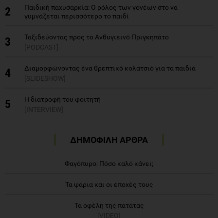
Παιδική παχυσαρκία: Ο ρόλος των γονέων στο να
2
γυμνάζεται περισσότερο το παιδί
Ταξιδεύοντας προς το Ανθυγιεινό Πριγκηπάτο
3
[PODCAST]
Διαμορφώνοντας ένα θρεπτικό κολατσιό για τα παιδιά
4
[SLIDESHOW]
Η διατροφή του φοιτητή
5
[INTERVIEW]
ΔΗΜΟΦΙΛΗ ΑΡΘΡΑ
Φαγόπυρο: Πόσο καλό κάνει;
Τα ψάρια και οι εποχές τους
Τα οφέλη της πατάτας
[VIDEO]