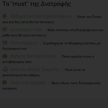
Τα "must" της Διατροφής
Εβδομαδίαια Μεταβολή Βάρους
Θέσε τον Στόχο
σου και δες πότε θα τον πετύχεις
Διατροφικό Tool
Βάλε στόχους στη διατροφή σου και
μάθε πώς θα τους πετύχεις!
Λίστα Αγορών
Συμπλήρωσε το Shopping List σου, με
διατροφικό νου
Βασικός Μεταβολισμός
Πόσο υψηλός είναι ο
μεταβολισμός σου;
Δείκτης Μάζας Σώματος
Ποιο είναι το
φυσιολογικό σου βάρος;
Λεξικό Διατροφής
Βρες όλους τους διατροφικούς
ορισμούς