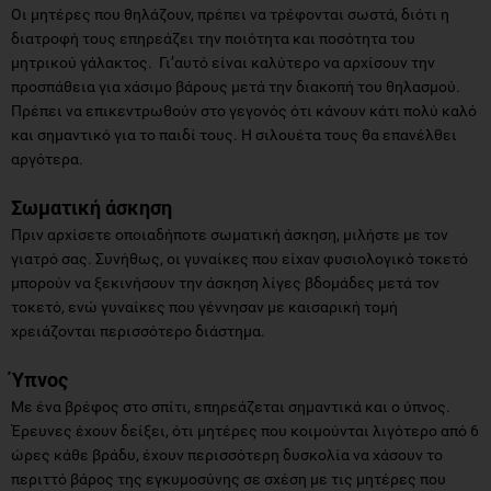
Οι μητέρες που θηλάζουν, πρέπει να τρέφονται σωστά, διότι η
διατροφή τους επηρεάζει την ποιότητα και ποσότητα του
μητρικού γάλακτος. Γι’αυτό είναι καλύτερο να αρχίσουν την
προσπάθεια για χάσιμο βάρους μετά την διακοπή του θηλασμού.
Πρέπει να επικεντρωθούν στο γεγονός ότι κάνουν κάτι πολύ καλό
και σημαντικό για το παιδί τους. Η σιλουέτα τους θα επανέλθει
αργότερα.
Σωματική άσκηση
Πριν αρχίσετε οποιαδήποτε σωματική άσκηση, μιλήστε με τον
γιατρό σας. Συνήθως, οι γυναίκες που είχαν φυσιολογικό τοκετό
μπορούν να ξεκινήσουν την άσκηση λίγες βδομάδες μετά τον
τοκετό, ενώ γυναίκες που γέννησαν με καισαρική τομή
χρειάζονται περισσότερο διάστημα.
Ύπνος
Με ένα βρέφος στο σπίτι, επηρεάζεται σημαντικά και ο ύπνος.
Έρευνες έχουν δείξει, ότι μητέρες που κοιμούνται λιγότερο από 6
ώρες κάθε βράδυ, έχουν περισσότερη δυσκολία να χάσουν το
περιττό βάρος της εγκυμοσύνης σε σχέση με τις μητέρες που