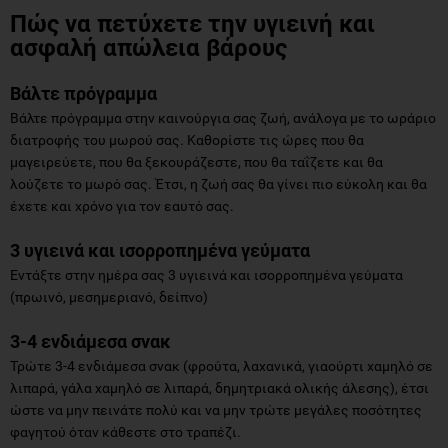
Πώς να πετύχετε την υγιεινή και
ασφαλή απώλεια βάρους
Βάλτε πρόγραμμα
Βάλτε πρόγραμμα στην καινούργια σας ζωή, ανάλογα με το ωράριο
διατροφής του μωρού σας. Καθορίστε τις ώρες που θα
μαγειρεύετε, που θα ξεκουράζεστε, που θα ταΐζετε και θα
λούζετε το μωρό σας. Έτσι, η ζωή σας θα γίνει πιο εύκολη και θα
έχετε και χρόνο για τον εαυτό σας.
3 υγιεινά και ισορροπημένα γεύματα
Εντάξτε στην ημέρα σας 3 υγιεινά και ισορροπημένα γεύματα
(πρωινό, μεσημεριανό, δείπνο)
3-4 ενδιάμεσα σνακ
Τρώτε 3-4 ενδιάμεσα σνακ (φρούτα, λαχανικά, γιαούρτι χαμηλό σε
λιπαρά, γάλα χαμηλό σε λιπαρά, δημητριακά ολικής άλεσης), έτσι
ώστε να μην πεινάτε πολύ και να μην τρώτε μεγάλες ποσότητες
φαγητού όταν κάθεστε στο τραπέζι.