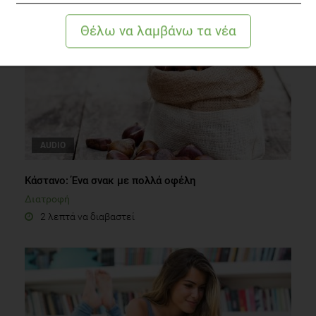
AUDIO
Κάστανο: Ένα σνακ με πολλά οφέλη
Διατροφή
2 λεπτά να διαβαστεί