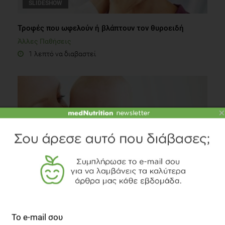
SLIDESHOW
Τροφές που ωφελούν ή βλάπτουν τον θυροειδή
Άλλες Παθήσεις
1 λεπτό να διαβαστεί
×
Μη αλκοολική λιπώδης νόσος του ήπατος στα παιδιά
Άλλες Παθήσεις
5 λεπτά να διαβαστεί