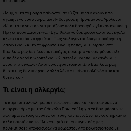
δοκιμάσουν.
«Μμμ, αυτά τα μούρα φαίνονται πολύ ζουμερά κ έχουν κ το
αγαπημένο μου χρώμα, μωβ!» θαύμασε η Πριγκίπισσα Αμυλένια.
«Κι αυτά τα νεκταρίνια μοιάζουν πολύ δροσερά κ γλυκά» ένευσε η
Πριγκίπισσα Ζαχαρένια. «Εγώ θέλω να δοκιμάσω αυτά τα μεγάλα
εξωτικά πράσινα φρούτα.. Πώς να λέγονται άραγε;» απόρησε η
Λαχανένια. «Αυτό το φρούτο είναι η παπάγια! Τι ωραία, στο
Βασίλειό μας δεν έχουμε παπάγια, ευκαιρία να δοκιμάσουμε!»
είπε όλο χαρά η Φρουτένια. «Κι αυτοί οι καρποί Λαχανένια..;
Ξέρεις τι είναι;». «Αυτά είναι φουντούκια! Στο Βασίλειό μας
δυστυχώς δεν υπάρχουν αλλά λένε ότι είναι πολύ νόστιμα και
θρεπτικά!»
Τι είναι η αλλεργία;
Τα κορίτσια ολοκλήρωσαν τα ψώνια τους και κάθισαν σε ένα
όμορφο πάρκο με τον Δάσκαλο Πρωινούλη για να δοκιμάσουν τα
λαχταριστά τους φρούτα και τους καρπούς. Στο πάρκο υπήρχαν κι
άλλα παιδιά από το Γλυκοχωριό και οι ευγενικές μας
πριγκίπισσες αποφάσισαν να μοιραστούν το κολατσιό τους με