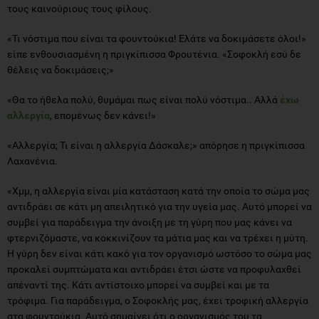
τους καινούριους τους φίλους.
«Τι νόστιμα που είναι τα φουντούκια! Ελάτε να δοκιμάσετε όλοι!»
είπε ενθουσιασμένη η πριγκίπισσα Φρουτένια. «Σοφοκλή εσύ δε
θέλεις να δοκιμάσεις;»
«Θα το ήθελα πολύ, θυμάμαι πως είναι πολύ νόστιμα.. Αλλά
έχω
αλλεργία
, επομένως δεν κάνει!»
«Αλλεργία; Τι είναι η αλλεργία Δάσκαλε;» απόρησε η πριγκίπισσα
Λαχανένια.
«Χμμ, η αλλεργία είναι μία κατάσταση κατά την οποία το σώμα μας
αντιδράει σε κάτι μη απειλητικό για την υγεία μας. Αυτό μπορεί να
συμβεί για παράδειγμα την άνοιξη με τη γύρη που μας κάνει να
φτερνιζόμαστε, να κοκκινίζουν τα μάτια μας και να τρέχει η μύτη.
Η γύρη δεν είναι κάτι κακό για τον οργανισμό ωστόσο το σώμα μας
προκαλεί συμπτώματα και αντιδράει έτσι ώστε να προφυλαχθεί
απέναντί της. Κάτι αντίστοιχο μπορεί να συμβεί και με τα
τρόφιμα. Για παράδειγμα, ο Σοφοκλής μας, έχει τροφική αλλεργία
στα φουντούκια. Αυτό σημαίνει ότι ο οργανισμός του τα