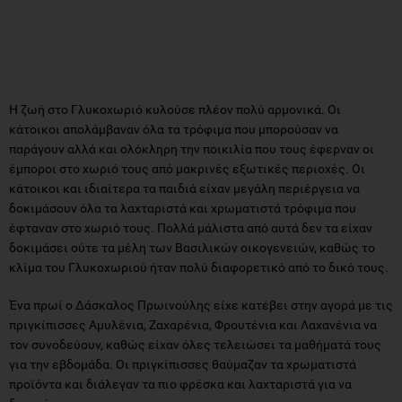
Η ζωή στο Γλυκοχωριό κυλούσε πλέον πολύ αρμονικά. Οι
κάτοικοι απολάμβαναν όλα τα τρόφιμα που μπορούσαν να
παράγουν αλλά και ολόκληρη την ποικιλία που τους έφερναν οι
έμποροι στο χωριό τους από μακρινές εξωτικές περιοχές. Οι
κάτοικοι και ιδιαίτερα τα παιδιά είχαν μεγάλη περιέργεια να
δοκιμάσουν όλα τα λαχταριστά και χρωματιστά τρόφιμα που
έφταναν στο χωριό τους. Πολλά μάλιστα από αυτά δεν τα είχαν
δοκιμάσει ούτε τα μέλη των Βασιλικών οικογενειών, καθώς το
κλίμα του Γλυκοχωριού ήταν πολύ διαφορετικό από το δικό τους.
Ένα πρωί ο Δάσκαλος Πρωινούλης είχε κατέβει στην αγορά με τις
πριγκίπισσες Αμυλένια, Ζαχαρένια, Φρουτένια και Λαχανένια να
τον συνοδεύουν, καθώς είχαν όλες τελειώσει τα μαθήματά τους
για την εβδομάδα. Οι πριγκίπισσες θαύμαζαν τα χρωματιστά
προϊόντα και διάλεγαν τα πιο φρέσκα και λαχταριστά για να