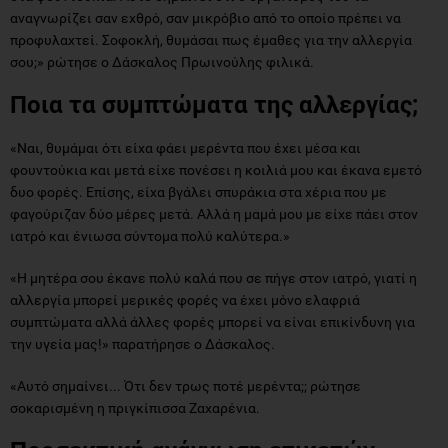
αναγνωρίζει σαν εχθρό, σαν μικρόβιο από το οποίο πρέπει να
προφυλαχτεί. Σοφοκλή, θυμάσαι πως έμαθες για την αλλεργία
σου;» ρώτησε ο Δάσκαλος Πρωινούλης φιλικά.
Ποια τα συμπτώματα της αλλεργίας;
«Ναι, θυμάμαι ότι είχα φάει μερέντα που έχει μέσα και
φουντούκια και μετά είχε πονέσει η κοιλιά μου και έκανα εμετό
δυο φορές. Επίσης, είχα βγάλει σπυράκια στα χέρια που με
φαγούριζαν δύο μέρες μετά. Αλλά η μαμά μου με είχε πάει στον
ιατρό και ένιωσα σύντομα πολύ καλύτερα.»
«Η μητέρα σου έκανε πολύ καλά που σε πήγε στον ιατρό, γιατί η
αλλεργία μπορεί μερικές φορές να έχει μόνο ελαφριά
συμπτώματα αλλά άλλες φορές μπορεί να είναι επικίνδυνη για
την υγεία μας!» παρατήρησε ο Δάσκαλος.
«Αυτό σημαίνει... Ότι δεν τρως ποτέ μερέντα;; ρώτησε
σοκαρισμένη η πριγκίπισσα Ζαχαρένια.