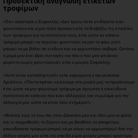
Προσεκτική ανάγνωση ετικετών
τροφίμων
«Όχι» απάντησε ο Σοφοκλής «Δεν τρώω ποτέ οτιδήποτε έχει
φουντούκια και είμαι πολύ προσεκτικός να διαβάζω τις ετικέτες
των τροφίμων για τα συστατικά τους, έτσι ώστε αν κάποιο
τρόφιμο μπορεί να περιέχει φουντούκι να μην το φάω γιατί
μπορεί να με βάλει σε κίνδυνο και να αρρωστήσω σοβαρά. Ωστόσο
η μαμά μου έχει βρει συνταγές και που κ που μου φτιάχνει
μερέντα χωρίς φουντούκια!» είπε ο μικρός Σοφοκλής.
«Αυτό είναι καταπληκτικό!» είπε χαρούμενη η πριγκίπισσα
Αμυλένια. «Πάντα πρέπει να έχουμε στο μυαλό μας να προσέχουμε
έτσι ώστε να μην φέρνουμε τρόφιμα με άγνωστα ή επικίνδυνα
συστατικά σε κάποιον που έχει αλλεργίες και να μιλάμε για την
αλλεργία μας ώστε να είναι όλοι ενήμεροι!»
«Φυσικά, εγώ το έχω πει στον Δάσκαλό μου και όλοι μου οι φίλοι
και οι συμμαθητές το ξέρουν και με βοηθάνε να αποφεύγω
οποιοδήποτε τρόφιμο μπορεί να με κάνει να αρρωστήσω! Από την
άλλη ο ιατρός μου είπε ότι επειδή είμαι μικρός μπορεί αργότερα