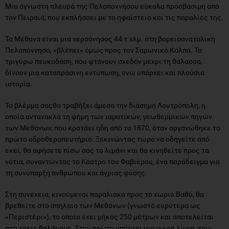
Μια άγνωστη πλευρά της Πελοποννήσου εύκολα προσβάσιμη από
τον Πειραιά, που εκπλήσσει με το ηφαίστειο και τις παραλίες της.
Τα Μέθανα είναι μια χερσόνησος 44 τ.χλμ. στη βορειοανατολική
Πελοπόννησο, «βλέπει» όμως προς τον Σαρωνικό Κόλπο. Τα
τριγύρω πευκοδάση, που φτάνουν σχεδόν μέχρι τη θάλασσα,
δίνουν μια καταπράσινη εντύπωση, ενώ υπάρχει και πλούσια
ιστορία.
Το βλέμμα σαςθα τραβήξει άμεσα την διάσημη Λουτρόπολη, η
οποία αντανακλά τη φήμη των ιαματικών, γεωθερμικών πηγών
των Μεθάνων, που κρατάει ήδη από το 1870, όταν οργανώθηκε το
πρώτο υδροθεραπευτήριο. Ξεκινώντας τώρα να οδηγείτε από
εκεί, θα αφήσετε πίσω σας το λιμάνι και θα κινηθείτε προς τα
νότια, συναντώντας το Κάστρο του Φαβιέρου, ένα παράδειγμα για
τη συνύπαρξη ανθρώπου και άγριας φύσης.
Στη συνέχεια, κινούμενοι παραλιακά προς το χωριό Βαθύ, θα
βρεθείτε στο σπήλαιο των Μεθάνων (γνωστό ευρύτερα ως
«Περιστέρι»), το οποίο έχει μήκος 250 μέτρων και αποτελείται
από τρεις θαλάμους. Στον πρώτο υπάρχει μια μικρή λίμνη, ενώ