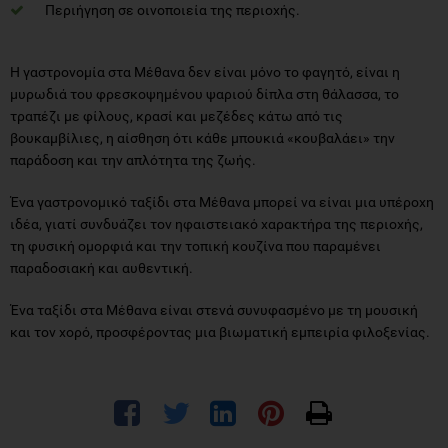
Περιήγηση σε οινοποιεία της περιοχής.
Η γαστρονομία στα Μέθανα δεν είναι μόνο το φαγητό, είναι η
μυρωδιά του φρεσκοψημένου ψαριού δίπλα στη θάλασσα, το
τραπέζι με φίλους, κρασί και μεζέδες κάτω από τις
βουκαμβίλιες, η αίσθηση ότι κάθε μπουκιά «κουβαλάει» την
παράδοση και την απλότητα της ζωής.
Ένα γαστρονομικό ταξίδι στα Μέθανα μπορεί να είναι μια υπέροχη
ιδέα, γιατί συνδυάζει τον ηφαιστειακό χαρακτήρα της περιοχής,
τη φυσική ομορφιά και την τοπική κουζίνα που παραμένει
παραδοσιακή και αυθεντική.
Ένα ταξίδι στα Μέθανα είναι στενά συνυφασμένο με τη μουσική
και τον χορό, προσφέροντας μια βιωματική εμπειρία φιλοξενίας.