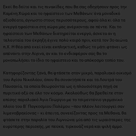
Εκεί θα δείτε και τις πινακίδες που θα σας οδηγήσουν προς την
Καμένη Χώρα και το ηφαίστειο των Μεθάνων: ένα μοναδικό
αξιοθέατο, άγνωστο στους περισσότερους, αφού όλα κι όλα τα
ενεργά ηφαίστεια στη χώρα μας ανέρχονται σε πέντε. Και το
ηφαίστειο των Μεθάνων διατηρείται ενεργό, άσχετα αν η
τελευταία του έκρηξη έγινε πολύ καιρό πριν, κατά τον 3ο αιώνα
π.Χ. Η θέα από εκεί είναι εκπληκτική, καθώς το μάτι φτάνει ως
απέναντι στην Αίγινα, αν και το ενδιαφέρον σας θα το
μονοπωλήσει το ίδιο το ηφαίστειο και το απόκοσμο τοπίο του.
Κατηφορίζοντας ξανά, θα φτάσετε στον μικρό, παραλιακό οικισμό
του Αγίου Νικολάου, όπου θα συναντήσετε και τα Λουτρά του
Παυσανία, τα οποία θεωρούνται ως η πλουσιότερη πηγή σε
πυριτικό οξύ σε όλο τον κόσμο. Ακολούθως θα βρεθείτε στον
επίσης παραλιακό Άγιο Γεώργιο με το τσιμεντένιο γερμανικό
πλοίο του Β΄ Παγκοσμίου Πολέμου –που πλέον λειτουργεί σαν
λιμενοβραχίονας– κι έπειτα, συνεχίζοντας προς τα Μέθανα, θα
φτάσετε στην παραλία του Λιμνιώνα: μία από τις ωραιότερες της
ευρύτερης περιοχής, με πεύκα, τιρκουάζ νερά και ψιλή άμμο.