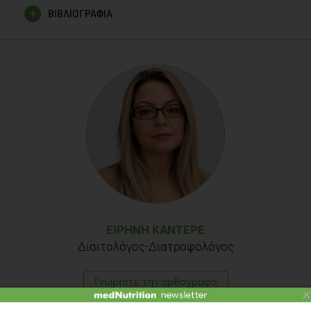
ΒΙΒΛΙΟΓΡΑΦΙΑ
Ελληνική γαστρονομία. Ένας πλήρης γαστρονομικός
οδηγός: Ταξίδι γεύσεων και πολιτισμού, Μυρσίνη
Λαμπράκη, Explorer, Αθήνα, 2006.
“Ένα τραχύ και βραχώδες τοπίο: Η ιστορία του τοπίου και
των οικισμών στη Χερσόνησο των Μεθάνων”, Christopher
Mee & Hamish Forbes, Πανεπιστήμιο Λίβερπουλ, (1996–
97).
Γαστρονομικός Τουρισμός. Μία συνολική θεώρηση στη
σύνδεση γαστρονομίας και τουρισμού, Χαρίλαος
Καλπίδης,CaptainBook, Αθήνα, ~2014.
ΕΙΡΉΝΗ ΚΑΝΤΕΡΈ
Διαιτολόγος-Διατροφολόγος
Γνωρίστε την αρθογράφο
×