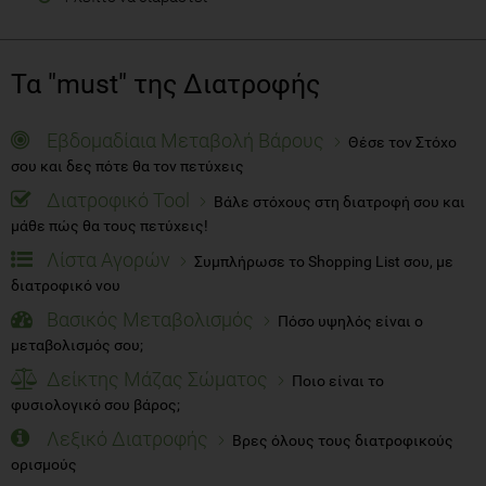
Τα "must" της Διατροφής
Εβδομαδίαια Μεταβολή Βάρους
Θέσε τον Στόχο
σου και δες πότε θα τον πετύχεις
Διατροφικό Tool
Βάλε στόχους στη διατροφή σου και
μάθε πώς θα τους πετύχεις!
Λίστα Αγορών
Συμπλήρωσε το Shopping List σου, με
διατροφικό νου
Βασικός Μεταβολισμός
Πόσο υψηλός είναι ο
μεταβολισμός σου;
Δείκτης Μάζας Σώματος
Ποιο είναι το
φυσιολογικό σου βάρος;
Λεξικό Διατροφής
Βρες όλους τους διατροφικούς
ορισμούς