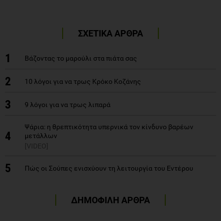
ΣΧΕΤΙΚΑ ΑΡΘΡΑ
1
Βάζοντας το μαρούλι στα πιάτα σας
2
10 λόγοι για να τρως Κρόκο Κοζάνης
3
9 λόγοι για να τρως λιπαρά
Ψάρια: η θρεπτικότητα υπερνικά τον κίνδυνο βαρέων
4
μετάλλων
[VIDEO]
5
Πώς οι Σούπες ενισχύουν τη λειτουργία του Εντέρου
ΔΗΜΟΦΙΛΗ ΑΡΘΡΑ