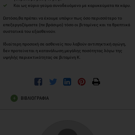
Και ως κύριο γεύμα συνοδευόμενο με καρυκεύματα πχ κάρυ.
Ωστόσο,θα πρέπει να έχουμε υπόψιν πως όσο περισσότερο το
επεξεργαζόμαστε (πχ βράσιμο) τόσο οι βιταμίνες και τα θρεπτικά
συστατικά του εξασθενούν.
Ιδιαίτερη προσοχή σε ασθενείς που λαβούν αντιπηκτική αγώγη,
δεν προτείνεται η κατανάλωση μεγάλης ποσότητας λόγω της
υψηλής περιεκτικότητας σε βιταμίνη Κ.
ΒΙΒΛΙΟΓΡΑΦΙΑ
Khor TO1, Keum YS, Lin W, Kim JH, Hu R, Shen G, Xu C,
Gopalakrishnan A, Reddy B, Zheng X, Conney AH, Kong AN.,
Combined inhibitory effects of curcumin and phenethyl
isothiocyanate on the growth of human PC-3 prostate