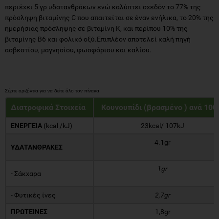
περιέχει 5 γρ υδατανθράκων ενώ καλύπτει σχεδόν το 77% της
πρόσληψη βιταμίνης C που απαιτείται σε έναν ενήλικα, το 20% της
ημερήσιας πρόσληψης σε βιταμίνη Κ, και περίπου 10% της
βιταμίνης Β6 και φολικό οξύ.Επιπλέον αποτελεί καλή πηγή
ασβεστίου, μαγνησίου, φωσφόριου και καλίου.
Διατροφικά Στοιχεία
Κουνουπίδι (βρασμένο ) ανά 100
ΕΝΕΡΓΕΙΑ
(kcal /kJ)
23kcal/ 107kJ
4.1gr
ΥΔΑΤΑΝΘΡΑΚΕΣ
1gr
- Σάκχαρα
- Φυτικές ίνες
2,7gr
ΠΡΩΤΕΙΝΕΣ
1,8gr