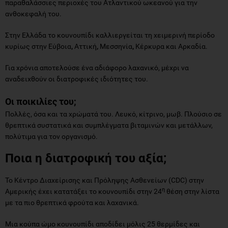
παραθαλάσσιες περιοχές του Ατλαντικού ωκεανού για την
ανθοκεφαλή του.
Στην Ελλάδα το κουνουπίδι καλλιεργείται τη χειμερινή περίοδο
κυρίως στην Εύβοια
,
Αττική
,
Μεσσηνία
,
Κέρκυρα και Αρκαδία.
Για χρόνια αποτελούσε ένα αδιάφορο λαχανικό, μέχρι να
αναδειχθούν οι διατροφικές ιδιότητες του.
Οι ποικιλίες του;
Πολλές, όσα και τα χρώματά του. Λευκό, κίτρινο, μωβ. Πλούσιο σε
θρεπτικά συστατικά και συμπλέγματα βιταμινών και μετάλλων,
πολύτιμα για τον οργανισμό.
Ποια η διατροφική του αξία;
Το Κέντρο Διαχείρισης και Πρόληψης Ασθενείων (CDC) στην
η
Αμερικής έχει κατατάξει το κουνουπίδι στην 24
θέση στην λίστα
με τα πιο θρεπτικά φρούτα και λαχανικά.
Μια κούπα ώμο κουνουπίδι αποδίδει μόλις 25 θερμίδες και