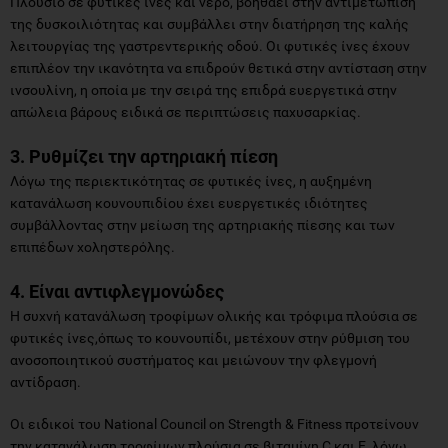
Πλούσιο σε φυτικές ίνες και νερό, βοηθάει στην αντιμετώπιση
της δυσκοιλιότητας και συμβάλλει στην διατήρηση της καλής
λειτουργίας της γαστρεντερικής οδού. Οι φυτικές ίνες έχουν
επιπλέον την ικανότητα να επιδρούν θετικά στην αντίσταση στην
ινσουλίνη, η οποία με την σειρά της επιδρά ευεργετικά στην
απώλεια βάρους ειδικά σε περιπτώσεις παχυσαρκίας.
3. Ρυθμίζει την αρτηριακή πίεση
Λόγω της περιεκτικότητας σε φυτικές ίνες, η αυξημένη
κατανάλωση κουνουπιδίου έχει ευεργετικές ιδιότητες
συμβάλλοντας στην μείωση της αρτηριακής πίεσης και των
επιπέδων χοληστερόλης.
4. Είναι αντιφλεγμονώδες
Η συχνή κατανάλωση τροφίμων ολικής και τρόφιμα πλούσια σε
φυτικές ίνες,όπως το κουνουπίδι, μετέχουν στην ρύθμιση του
ανοσοποιητικού συστήματος και μειώνουν την φλεγμονή
αντίδραση.
Οι ειδικοί του National Council on Strength & Fitness προτείνουν
την κατανάλωση τροφίμων πλούσια σε βιταμίνη C και E, λόγω