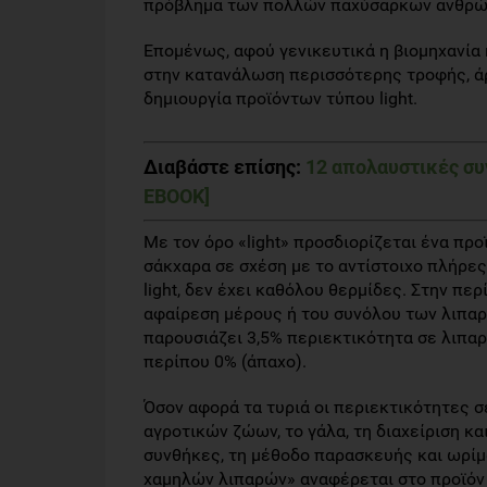
πρόβλημα των πολλών παχύσαρκων ανθρώπω
Επομένως, αφού γενικευτικά η βιομηχανία
στην κατανάλωση περισσότερης τροφής, άρα
δημιουργία προϊόντων τύπου light.
Διαβάστε επίσης:
12 απολαυστικές συν
EBOOK]
Με τον όρο «light» προσδιορίζεται ένα προϊ
σάκχαρα σε σχέση με το αντίστοιχο πλήρες π
light, δεν έχει καθόλου θερμίδες. Στην π
αφαίρεση μέρους ή του συνόλου των λιπαρώ
παρουσιάζει 3,5% περιεκτικότητα σε λιπαρ
περίπου 0% (άπαχο).
Όσον αφορά τα τυριά οι περιεκτικότητες σ
αγροτικών ζώων, το γάλα, τη διαχείριση κ
συνθήκες, τη μέθοδο παρασκευής και ωρίμ
χαμηλών λιπαρών» αναφέρεται στο προϊόν 