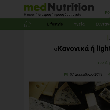
PO
Η σωστή διατροφή προσφέρει υγεία
Lifestyle
Υγεία
Συνταγ
Αρχική
«Kανονικά ή light
του Δ
07 Δεκεμβρίου 2015