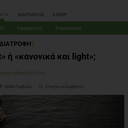
RTAL
ΔΙΑΙΤΟΛΟΓΟΣ
E-SHOP
ές
Εφαρμογές
Ενημέρωση
ΔΙΑΤΡΟΦΗ
» ή «κανονικά και light»;
ημήτρη Μπερτζελέτου
2 λεπτά να διαβαστεί
36894 Προβολές