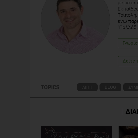
με μεταπ
Εκπαίδευ
Τρίπολη,
ενώ παρέ
"Παλλάδι
Γνωρίσ
Δείτε 
TOPICS
ΛΙΠΗ
BLOG
ΣΥΜ
ΔΙΑ