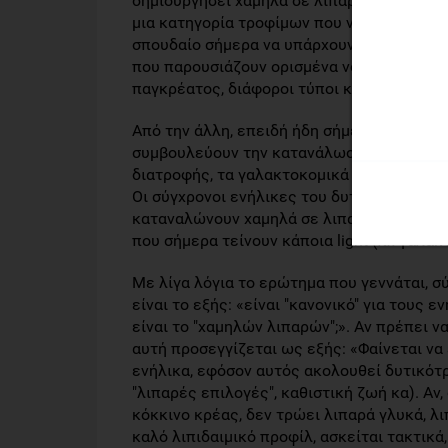
δημιουργήσει χαμηλά σε λιπαρά τυριά εξαρ
μια κατηγορία τροφίμων που ναι μεν είναι ε
σπουδαίο σήμερα να υπάρχουν καλής ποιότ
που παρουσιάζουν ορισμένα νοσήματα (δια
παγκρέατος, διάφοροι τύποι καρκίνου κα).
Από την άλλη, επειδή ήδη σήμερα οι συστ
συμβουλεύουν την κατανάλωση χαμηλών σ
διατροφής, τα γαλακτοκομικά και τα τυρι
Οι σύγχρονοι ενήλικες του δυτικού κόσμου,
καταναλώνουν χαμηλά σε λιπαρά γαλακτοκο
που σήμερα τείνουν κάποια light (πχ γαλακ
Με λίγα λόγια το ερώτημα που γεννάται, σ
είναι το εξής: «είναι "κανονικό" για τους 
είναι το "χαμηλών λιπαρών";». Αν πρέπει 
αυτή προσεγγίζεται ως εξής: «Φαίνεται να ε
ενήλικα, εφόσον αυτός ακολουθεί δυτικότ
"λιπαρές επιλογές", καθιστική ζωή κα). Αν
κόκκινο κρέας, δεν τρώει λιπαρά γλυκά, λι
καλό λιπιδαιμικό προφίλ, ασκείται τακτικά