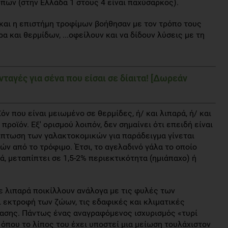
ν (στην Ελλάδα 1 στους 4 είναι παχύσαρκος).
 και η επιστήμη τροφίμων βοήθησαν με τον τρόπο τους
 και θερμίδων, ...οφείλουν και να δίδουν λύσεις με τη
ταγές για σένα που είσαι σε δίαιτα! [Δωρεάν
όν που είναι μειωμένο σε θερμίδες, ή/ και λιπαρά, ή/ και
ροϊόν. Εξ' ορισμού λοιπόν, δεν σημαίνει ότι επειδή είναι
ερίπτωση των γαλακτοκομικών για παράδειγμα γίνεται
ν από το τρόφιμο. Έτσι, το αγελαδινό γάλα το οποίο
ά, μεταπίπτει σε 1,5-2% περιεκτικότητα (ημιάπαχο) ή
ε λιπαρά ποικίλλουν ανάλογα με τις φυλές των
αι εκτροφή των ζώων, τις εδαφικές και κλιματικές
ασης. Πάντως ένας αναγραφόμενος ισχυρισμός «τυρί
όπου το λίπος του έχει υποστεί μια μείωση τουλάχιστον