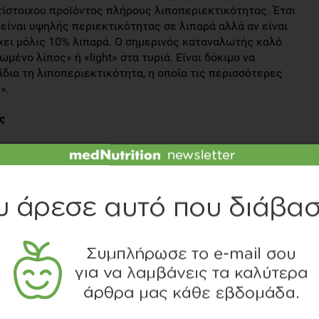
τίστοιχου προϊόντος πλήρους λιποπεριεκτικότητας. Έτσι
α είναι υψηλής περιεκτικότητας σε λιπαρά αλλά αν είναι
έχει μόλις 10% λιπαρά. Ο σημερινός καταναλωτής καλό
ωμένο λίπος» ή «light» στα τυριά. Είναι δόκιμο να
 ίδια τη λιποπεριεκτικότητα, η οποία τις περισσότερες
».
ς
λίπος επι ξηρού είναι ≥60%
ι <60% και ≥45%
<45% και ≥25%
ι <25% και ≥10%
<10%
 των τυριών χαρακτηρίζουν την ποιότητα των τυριών.
ύση, το άρωμα, τις μηχανικές ιδιότητες (σκληρότητα,
, συνεκτικότητα κ.α.) και την εμφάνιση των τυριών, η
ται ...έχει απασχολήσει καιρό την επιστήμη και βιομηχανία
γω και των συστάσεων οργανισμών υγείας, προσπαθεί να