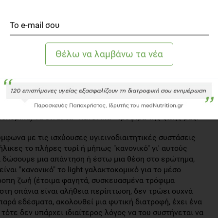
χής («εκ γενετής»), καθώς τα τυριά γενικά αποτελούν
ύγευστη και θρεπτική, αλλά και εξόχως ...λιπαρή. Είναι
ητας και εύγευστα τυριά χαμηλών λιπαρών για άτομα
βήτης, θεραπεία κορτιζόλης, παθήσεις ήπατος &
άσεις από τους μεγαλύτερους οργανισμούς υγείας
ε λιπαρά γαλακτοκομικών ως μέρος μιας ισορροπημένης
ά χαμηλών λιπαρών ενδιαφέρουν το σύνολο των ενηλίκων.
 αλλά και τα υπέρβαρα παιδιά, καλούνται να
μικά, ως μέρος μιας «κανονικής» διατροφής. Να, λοιπόν,
τοκομικά) να είναι τα «κανονικά» τρόφιμα της ζωής μας.
ύμφωνα με τις ισχύουσες υγιεινοδιαιτητικές συστάσεις
ενήλικες το πλήρες τυρί ή μήπως "κανονικό" γι' αυτούς
να δώσουμε μια απάντηση ή έστω μια θέση στο ερώτημα,
ίναι "κανονικό" το light γαλακτοκομικό για το μέσο
ροπη ζωή (έτοιμα φαγητά, συσκευασμένα τρόφιμα
, στη σπάνια είναι αλήθεια περίπτωση, δεν τρώει συχνά
παρά εδέσματα, ακολουθεί μια φυτική διατροφή, έχει ένα
, τότε δεν υπάρχει ιδιαίτερος λόγος να του συστήνεται να