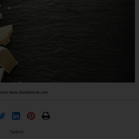
urce: www.shutterstock.com
Προβολή