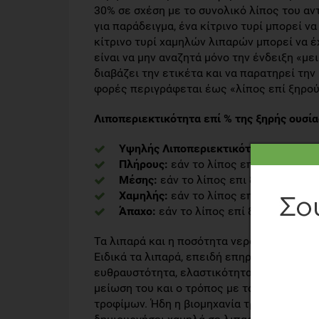
30% σε σχέση με το συνολικό λίπος του αν
για παράδειγμα, ένα κίτρινο τυρί μπορεί ν
κίτρινο τυρί χαμηλών λιπαρών μπορεί να 
είναι να μην αναζητά μόνο την ένδειξη «μει
διαβάζει την ετικέτα και να παρατηρεί την
φορές περιγράφεται έως «λίπος επί ξηρού
Λιποπεριεκτικότητα επί % της ξηρής ουσία
Υψηλής Λιποπεριεκτικότητας:
εάν το 
Πλήρους:
εάν το λίπος επί ξηρού είνα
Μέσης:
εάν το λίπος επι ξηρού είναι 
Χαμηλής:
εάν το λίπος επί ξηρού είνα
Άπαχο:
εάν το λίπος επί ξηρού είναι 
Τα λιπαρά και η ποσότητα νερού (υγρασία)
Ειδικά τα λιπαρά, επειδή επηρεάζουν τη γε
ευθραυστότητα, ελαστικότητα, προσκόλληση
μείωση του και ο τρόπος με τον οποίο γίνε
τροφίμων. Ήδη η βιομηχανία τροφίμων, λό