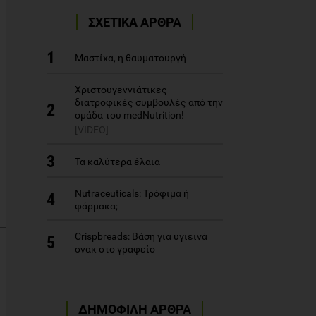
ΣΧΕΤΙΚΑ ΑΡΘΡΑ
1
Μαστίχα, η θαυματουργή
Χριστουγεννιάτικες
διατροφικές συμβουλές από την
2
ομάδα του medNutrition!
[VIDEO]
3
Τα καλύτερα έλαια
Nutraceuticals: Τρόφιμα ή
4
φάρμακα;
Crispbreads: Βάση για υγιεινά
5
σνακ στο γραφείο
ΔΗΜΟΦΙΛΗ ΑΡΘΡΑ