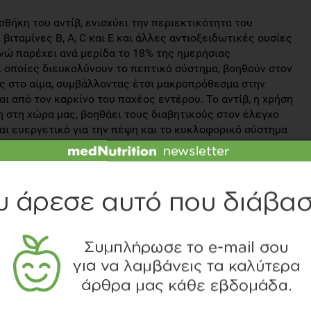
σθήκη του αντίβ, ενισχύει την περιεκτικότητα του
βιταμίνες Β, Α, C και Ε και άλλες αντιοξειδωτικές ουσίες
ενώ παρέχει ανά μερίδα το 18% της ημερήσιας
 οποίες διευκολύνουν το πεπτικό σύστημα, βοηθούν στον
ς στο αίμα, συμβάλλοντας έτσι μακροπρόθεσμα στην
ι από τον καρκίνο του παχέος εντέρου. Το αντίβ, η χρήση
νη στη χώρα μας, βοηθάει τους διαβητικούς στον έλεγχο
αι ευεργετικό για την πέψη και το κυκλοφορικό σύστημα
ατος και της χοληδόχου κύστης.
ι μπαλσάμικο και η χρήση του πατέ ελιάς προσδίδουν στη
φαινόλες, βιοφλαβονοειδή, τερπενικά οξέα,
 αντιοξειδωτική και αντιφλεγμονώδη δράση, που
τη μείωση του κινδύνου για εμφάνιση καρκίνου, στη
ν προστασία του δέρματος και στην καλή κυκλοφορία του