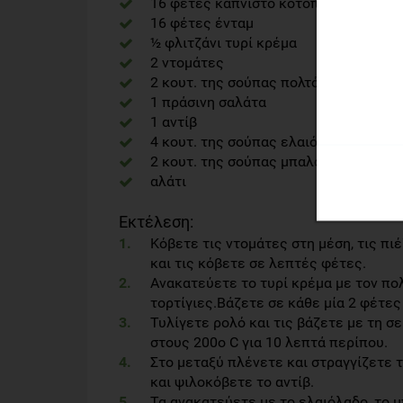
16 φέτες καπνιστό κοτόπουλο
16 φέτες ένταμ
½ φλιτζάνι τυρί κρέμα
2 ντομάτες
2 κουτ. της σούπας πολτός ελιάς
1 πράσινη σαλάτα
1 αντίβ
4 κουτ. της σούπας ελαιόλαδο
2 κουτ. της σούπας μπαλσάμικο
αλάτι
Εκτέλεση:
Κόβετε τις ντομάτες στη μέση, τις πι
και τις κόβετε σε λεπτές φέτες.
Ανακατεύετε το τυρί κρέμα με τον πολ
τορτίγιες.Βάζετε σε κάθε μία 2 φέτες
Τυλίγετε ρολό και τις βάζετε με τη σ
στους 200ο C για 10 λεπτά περίπου.
Στο μεταξύ πλένετε και στραγγίζετε τ
και ψιλοκόβετε το αντίβ.
Τα ανακατεύετε με το ελαιόλαδο, το μπ