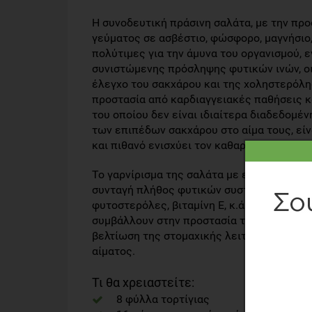
Η συνοδευτική πράσινη σαλάτα, με την προ
γεύματος σε ασβέστιο, φώσφορο, μαγνήσιο, 
πολύτιμες για την άμυνα του οργανισμού, 
συνιστώμενης πρόσληψης φυτικών ινών, οι
έλεγχο του σακχάρου και της χοληστερόλη
προστασία από καρδιαγγειακές παθήσεις κα
του οποίου δεν είναι ιδιαίτερα διαδεδομέ
των επιπέδων σακχάρου στο αίμα τους, είν
και πιθανό ενισχύει τον καθαρισμό του ήπ
Το γαρνίρισμα της σαλάτα με ελαιόλαδο κα
συνταγή πλήθος φυτικών συστατικών (πολυ
φυτοστερόλες, βιταμίνη Ε, κ.ά.) με ισχυρή
συμβάλλουν στην προστασία της καρδιάς, σ
βελτίωση της στομαχικής λειτουργίας, στη
αίματος.
Τι θα χρειαστείτε:
8 φύλλα τορτίγιας