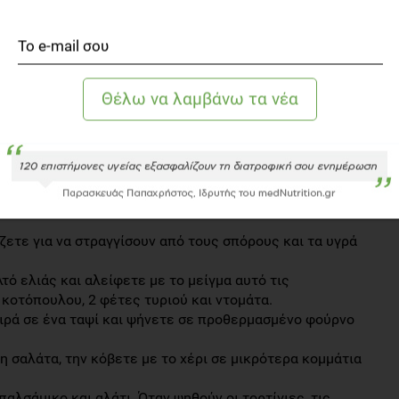
έζετε για να στραγγίσουν από τους σπόρους και τα υγρά
τό ελιάς και αλείφετε με το μείγμα αυτό τις
 κοτόπουλου, 2 φέτες τυριού και ντομάτα.
ειρά σε ένα ταψί και ψήνετε σε προθερμασμένο φούρνο
η σαλάτα, την κόβετε με το χέρι σε μικρότερα κομμάτια
αλσάμικο και αλάτι. Όταν ψηθούν οι τορτίγιες, τις