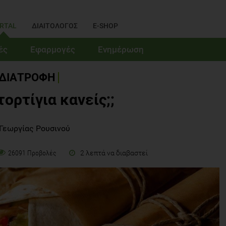
RTAL
ΔΙΑΙΤΟΛΟΓΟΣ
E-SHOP
ές
Εφαρμογές
Ενημέρωση
ΔΙΑΤΡΟΦΗ
τορτίγια κανείς;;
 Γεωργίας Ρουσινού
2 λεπτά να διαβαστεί
26091 Προβολές