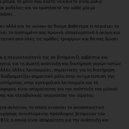
 μπίρα, το μόνο που έχετε να κάνετε είναι μόλις
 σε ροδέλες και να τρυπήσετε την κάθε μία με
ιάσει...
ι» αλλά και το «είναι» ας δούμε βαθύτερα τι περιέχει το
 γίνει το αγαπημένο σας πρωινό, απογευματινό ή ακόμη και
τατικά από όλες τις ομάδες τροφίμων και θα σας δώσει
ι η περιεκτικότητά της σε βιταμίνη D, ασβέστιο και
ργεια, για τη σωστή ανάπτυξη και διατήρηση γερών οστών
λλές άλλες λειτουργίες, σημαντικές για τη διατήρηση
, διαδραματίζει σημαντικό ρόλο στην αντιμετώπιση της
υστήματος, στην εγκεφαλική λειτουργία και τη
σφορος είναι απαραίτητος για την ανάπτυξη του μυϊκού
σης και οξεοβασικής ισορροπίας του αίματος.
τα σεληνίου, το οποίο ενισχύει το ανοσοποιητικό
ημερήσιας συνιστώμενης πρόσληψης βιταμινών του
Β12, η οποία είναι απαραίτητη για την ανάπτυξη και