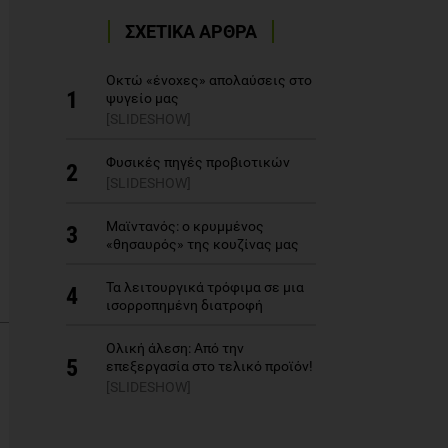
ΣΧΕΤΙΚΑ ΑΡΘΡΑ
Οκτώ «ένοχες» απολαύσεις στο
1
ψυγείο μας
[SLIDESHOW]
Φυσικές πηγές προβιοτικών
2
[SLIDESHOW]
Μαϊντανός: ο κρυμμένος
3
«θησαυρός» της κουζίνας μας
Τα λειτουργικά τρόφιμα σε μια
4
ισορροπημένη διατροφή
Ολική άλεση: Από την
5
επεξεργασία στο τελικό προϊόν!
[SLIDESHOW]