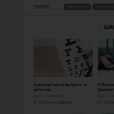
TOPICS
ΜΑΓΕΙΡΙΚΗ
FAST FOO
ΔΙΑ
Διατροφή για να θρέψετε τα
Η διατρ
μάτια σας
βρίσκον
Άλλες Παθήσεις
Άλλες Π
6 λεπτά να διαβαστεί
2 λεπτ