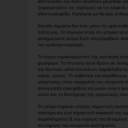
αποτελέσει και πολύ γευστικό μεζεδάκι για
ξεφουρνίσετε τις τορτίγιες να τις κόψετε
οδοντογλυφίδα. Πιστέψτε με θα σας ενθουσ
Επειδή σημασία δεν έχει μόνο το «φαίνεσθα
πιάτο μας. Το σίγουρο είναι ότι μπορεί να
μεσημεριανό γεύμα διότι περιλαμβάνει συσ
τον ανάλογο κορεσμό.
Το κύριο χαρακτηριστικό της συνταγής είνα
φώσφορο. Τα στοιχεία αυτά δρουν σε συνέ
και δοντιών, αλλά επιτελούν παράλληλα πο
καλής υγείας. Το ασβέστιο για παράδειγμα
υπέρτασης, στην ισορροπία του νευρικού σ
συνεργασία εγκεφάλου και μυών, ενώ ο φώ
ιστού και τη διατήρηση της οσμωτικής πίε
Το γεύμα παρέχει επίσης σημαντική ποσότη
σύστημα και ένα σημαντικό ποσοστό της 
συμπλέγματος Β, και κυρίως της βιταμίνης 
συντήρηση του νευρικού συστήματος.