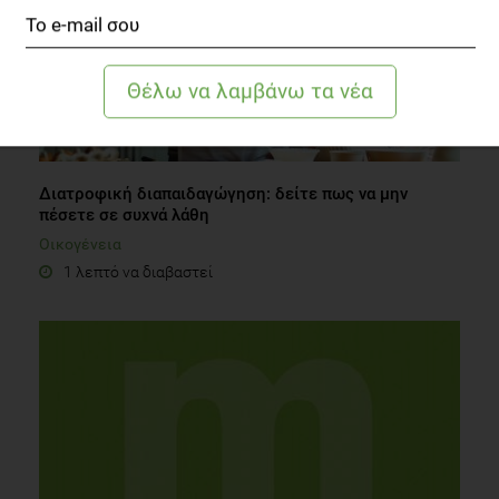
Διατροφική διαπαιδαγώγηση: δείτε πως να μην
πέσετε σε συχνά λάθη
Οικογένεια
1 λεπτό να διαβαστεί