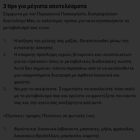
3 tips για μέγιστα αποτελέσματα
Σύμφωνα με τον Παρασκευά Παπαχρήστο, διατροφολόγο-
διαιτολόγο Msc, οι καλύτεροι τρόποι για να κινητοποιήσετε το
μεταβολισμό σας είναι:
Η αύξηση της μυϊκής σας μάζας. Θα επιτευχθεί μέσω της
εντατικής άσκησης.
Η επαρκής πρόσληψη υγρών, βιταμινών και ιχνοστοιχείων
για να «τρέχουν» όλες οι μεταβολικές διαδικασίες σωστά.
Αυτό δεν σημαίνει τίποτα παραπάνω από το να ακολουθείτε
μια ισορροπημένη διατροφή με άφθονα λαχανικά και
φρούτα.
Να μην το σκέφτεστε. Σταματήστε να ασχολείστε τόσο πολύ
με το μεταβολισμό σας και αρχίστε να φροντίζετε τον εαυτό
σας και την υγεία σας ανεξάρτητα από αυτό.
«Έξυπνες» τροφές Πλούσιες σε φυτικές ίνες
Φρούτα και λαχανικά (αβοκάντο, μπανάνες, μήλα, φράουλες,
λαχανάκια Βρυξελλών, μπρόκολο, καρότα).