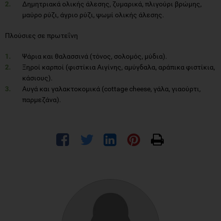
Δημητριακά ολικής άλεσης, ζυμαρικά, πλιγούρι βρώμης,
μαύρο ρύζι, άγριο ρύζι, ψωμί ολικής άλεσης.
Πλούσιες σε πρωτεΐνη
Ψάρια και θαλασσινά (τόνος, σολομός, μύδια).
Ξηροί καρποί (φιστίκια Αιγίνης, αμύγδαλα, αράπικα φιστίκια,
κάσιους).
Αυγά και γαλακτοκομικά (cottage cheese, γάλα, γιαούρτι,
παρμεζάνα).