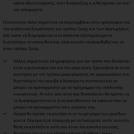
χάπια αδυνατίσματος, τεστ δυσανεξίας κ.α θα πρέπει να τον/
την αποφύγετε.
Γενικά είναι πολύ σημαντικό να περιλαμβάνει στην φιλοσοφία του
την αναλυτική διερεύνηση του τρόπου ζωής και των προτιμήσεις
σας ώστε να διαμορφώσει ένα απόλυτα εξατομικευμένο
διαιτολόγιο το οποίο θα είναι τόσο εύκολο ακολουθηθεί και να
γίνει τρόπος ζωής.
Άλλες σημαντικές πληροφορίες για τον τρόπο που δουλεύει
είναι η φιλοσοφία του για την μαγειρική. Ερευνήστε αν είναι
αυστηρός με τον τρόπου μαγειρέματος, αν χρησιμοποιεί στο
διαιτολόγιο του ακριβά ή δυσεύρετα συστατικά και αν
μπορεί να προσαρμοστεί με το πρόγραμμα της υπόλοιπης
οικογένειας. Αν κάτι από αυτά σας δυσκολεύει θα πρέπει να
το διαπραγματευτείτε ή να απευθυνείτε σε κάποιον που να
μπορεί να προσαρμοστεί στις ανάγκες σας.
Ακόμα θα πρέπει να ρωτήσετε αν το μέτρημα των μερίδων
γίνετε ζύγισμα ή σε σύγκριση με αντικείμενα, ώστε να είστε
θέση να επιλέξετε αυτό που είναι πιο εύκολο για εσάς.
Ρωτήστε τον για τον εξοπλισμό που διαθέτει, ποιες