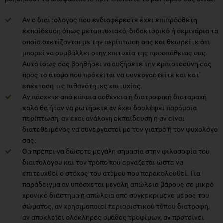
Αν ο διαιτολόγος που ενδιαφέρεστε έχει επιπρόσθετη
εκπαίδευση όπως μεταπτυχιακό, διδακτορικό ή σεμινάρια τα
οποία σχετίζονται με την περίπτωση σας και θεωρείτε ότι
μπορεί να συμβάλλει στην επιτυχία της προσπάθειας σας.
Αυτό ίσως σας βοηθήσει να αυξήσετε την εμπιστοσύνη σας
προς το άτομο που πρόκειται να συνεργαστείτε και κατ'
επέκταση τις πιθανότητες επιτυχίας.
Αν πάσχετε από κάποια ασθένεια ή διατροφική διαταραχή
καλό θα ήταν να ρωτήσετε αν έχει δουλέψει παρόμοια
περίπτωση, αν έχει ανάλογη εκπαίδευση ή αν είναι
διατεθειμένος να συνεργαστεί με τον γιατρό ή τον ψυχολόγο
σας.
Θα πρέπει να δώσετε μεγάλη σημασία στην φιλοσοφία του
διαιτολόγου και τον τρόπο που εργάζεται ώστε να
επιτευχθεί ο στόχος του ατόμου που παρακολουθεί. Για
παράδειγμα αν υπόσχεται μεγάλη απώλεια βάρους σε μικρό
χρονικό διάστημα ή απώλεια από συγκεκριμένο μέρος του
σώματος, αν χρησιμοποιεί περιοριστικού τύπου διατροφή,
αν αποκλείει ολόκληρες ομάδες τροφίμων, αν προτείνει