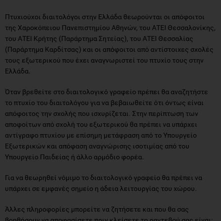
Πτυχιούχοι διαιτολόγοι στην Ελλάδα θεωρούνται οι απόφοιτοι
της Χαροκόπειου Πανεπιστημίου Αθηνών, του ΑΤΕΙ Θεσσαλονίκης,
του ΑΤΕΙ Κρήτης (Παράρτημα Σητείας), του ΑΤΕΙ Θεσσαλίας
(Παράρτημα Καρδίτσας) και οι απόφοιτοι από αντίστοιχες σχολές
τους εξωτερικού που έχει αναγνωριστεί του πτυχίο τους στην
Ελλάδα.
Όταν βρεθείτε στο διαιτολογικό γραφείο πρέπει θα αναζητήστε
το πτυχίο του διαιτολόγου για να βεβαιωθείτε ότι όντως είναι
απόφοιτος την σχολής που ισχυρίζεται. Στην περίπτωση των
αποφοίτων από σχολή του εξωτερικού θα πρέπει να υπάρχει
αντίγραφο πτυχίου με επίσημη μετάφραση από το Υπουργείο
Εξωτερικών και απόφαση αναγνώρισης ισοτιμίας από του
Υπουργείο Παιδείας ή άλλο αρμόδιο φορέα.
Για να θεωρηθεί νόμιμο το διαιτολογικό γραφείο θα πρέπει να
υπάρχει σε εμφανές σημείο η άδεια λειτουργίας του χώρου.
Άλλες πληροφορίες μπορείτε να ζητήσετε και που θα σας
βοηθήσουν να αποφασίσετε πριν κλείσετε το ραντεβού σας είναι: