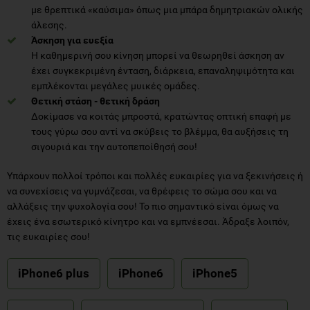
με θρεπτικά «καύσιμα» όπως μια μπάρα δημητριακών ολικής
άλεσης.
Άσκηση για ευεξία
Η καθημερινή σου κίνηση μπορεί να θεωρηθεί άσκηση αν
έχει συγκεκριμένη ένταση, διάρκεια, επαναληψιμότητα και
εμπλέκονται μεγάλες μυικές ομάδες.
Θετική στάση - θετική δράση
Δοκίμασε να κοιτάς μπροστά, κρατώντας οπτική επαφή με
τους γύρω σου αντί να σκύβεις το βλέμμα, θα αυξήσεις τη
σιγουριά και την αυτοπεποίθησή σου!
Υπάρχουν πολλοί τρόποι και πολλές ευκαιρίες για να ξεκινήσεις ή
να συνεχίσεις να γυμνάζεσαι, να θρέφεις το σώμα σου και να
αλλάξεις την ψυχολογία σου! Το πιο σημαντικό είναι όμως να
έχεις ένα εσωτερικό κίνητρο και να εμπνέεσαι. Άδραξε λοιπόν,
τις ευκαιρίες σου!
iPhone6 plus
iPhone6
iPhone5