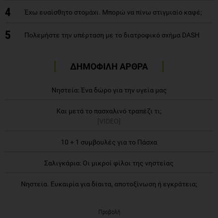
4
Έχω ευαίσθητο στομάχι. Μπορώ να πίνω στιγμιαίο καφέ;
5
Πολεμήστε την υπέρταση με το διατροφικό σχήμα DASH
ΔΗΜΟΦΙΛΗ ΑΡΘΡΑ
Νηστεία: Ένα δώρο για την υγεία μας
Και μετά το πασχαλινό τραπέζι τι;
[VIDEO]
10 + 1 συμβουλές για το Πάσχα
Σαλιγκάρια: Οι μικροί φίλοι της νηστείας
Νηστεία. Ευκαιρία για δίαιτα, αποτοξίνωση ή εγκράτεια;
Προβολή