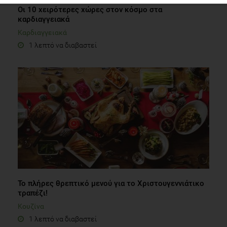
Οι 10 χειρότερες χώρες στον κόσμο στα
καρδιαγγειακά
Καρδιαγγειακά
1 λεπτό να διαβαστεί
Το πλήρες θρεπτικό μενού για το Χριστουγεννιάτικο
τραπέζι!
Κουζίνα
1 λεπτό να διαβαστεί