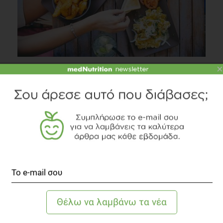
×
Πότε η υπερφαγία είναι διαταραχή;
Άλλες Παθήσεις
3 λεπτά να διαβαστεί
SLIDESHOW