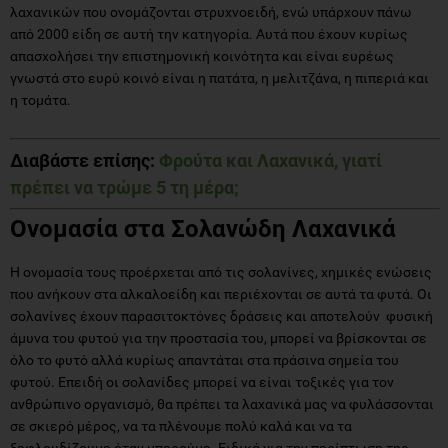
λαχανικών που ονομάζονται στρυχνοειδή, ενώ υπάρχουν πάνω
από 2000 είδη σε αυτή την κατηγορία. Αυτά που έχουν κυρίως
απασχολήσει την επιστημονική κοινότητα και είναι ευρέως
γνωστά στο ευρύ κοινό είναι η πατάτα, η μελιτζάνα, η πιπεριά και
η τομάτα.
Διαβάστε επίσης:
Φρούτα και Λαχανικά, γιατί
πρέπει να τρώμε 5 τη μέρα;
Ονομασία
στα Σολανώδη Λαχανικά
Η ονομασία τους προέρχεται από τις σολανίνες, χημικές ενώσεις
που ανήκουν στα αλκαλοείδη και περιέχονται σε αυτά τα φυτά. Οι
σολανίνες έχουν παρασιτοκτόνες δράσεις και αποτελούν φυσική
άμυνα του φυτού για την προστασία του, μπορεί να βρίσκονται σε
όλο το φυτό αλλά κυρίως απαντάται στα πράσινα σημεία του
φυτού. Επειδή οι σολανίδες μπορεί να είναι τοξικές για τον
ανθρώπινο οργανισμό, θα πρέπει τα λαχανικά μας να φυλάσσονται
σε σκιερό μέρος, να τα πλένουμε πολύ καλά και να τα
ξεφλουδίζουμε όταν μπορούμε. Ειδικά για την περίπτωση της