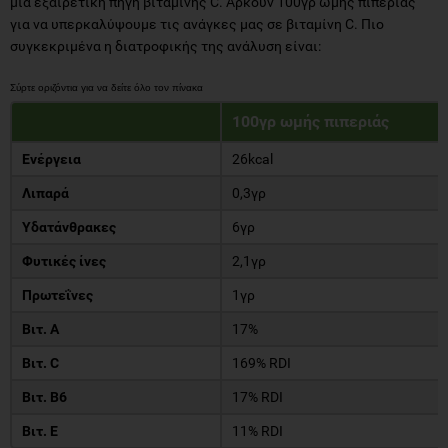
μία εξαιρετική πηγή βιταμίνης C. Αρκούν 100γρ ωμής πιπεριάς
για να υπερκαλύψουμε τις ανάγκες μας σε βιταμίνη C. Πιο
συγκεκριμένα η διατροφικής της ανάλυση είναι:
100γρ ωμής πιπεριάς
Ενέργεια
26kcal
Λιπαρά
0,3γρ
Υδατάνθρακες
6γρ
Φυτικές ίνες
2,1γρ
Πρωτεΐνες
1γρ
Βιτ. Α
17%
Βιτ. C
169% RDI
Βιτ. Β6
17% RDI
Bιτ. Ε
11% RDI