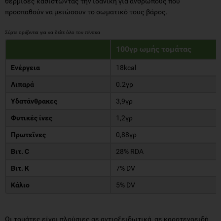
θερμίδες καθιστώντας την ιδανική για ανθρώπους που
προσπαθούν να μειώσουν το σωματικό τους βάρος.
100γρ ωμής τομάτας
Ενέργεια
18kcal
Λιπαρά
0.2γρ
Υδατάνθρακες
3,9γρ
Φυτικές ίνες
1,2γρ
Πρωτεΐνες
0,88γρ
Βιτ. C
28% RDA
Βιτ. Κ
7% DV
Κάλιο
5% DV
Οι τομάτες είναι πλούσιες σε αντιοξειδωτικά, σε καροτενοειδή