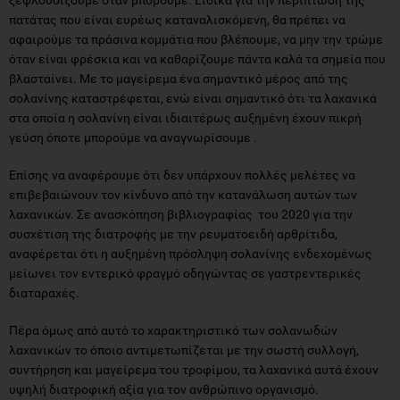
πατάτας που είναι ευρέως καταναλισκόμενη, θα πρέπει να
αφαιρούμε τα πράσινα κομμάτια που βλέπουμε, να μην την τρώμε
όταν είναι φρέσκια και να καθαρίζουμε πάντα καλά τα σημεία που
βλασταίνει. Με το μαγείρεμα ένα σημαντικό μέρος από της
σολανίνης καταστρέφεται, ενώ είναι σημαντικό ότι τα λαχανικά
στα οποία η σολανίνη είναι ιδιαιτέρως αυξημένη έχουν πικρή
γεύση όποτε μπορούμε να αναγνωρίσουμε .
Επίσης να αναφέρουμε ότι δεν υπάρχουν πολλές μελέτες να
επιβεβαιώνουν τον κίνδυνο από την κατανάλωση αυτών των
λαχανικών. Σε ανασκόπηση βιβλιογραφίας του 2020 για την
συσχέτιση της διατροφής με την ρευματοειδή αρθρίτιδα,
αναφέρεται ότι η αυξημένη πρόσληψη σολανίνης ενδεχομένως
μείωνει τον εντερικό φραγμό οδηγώντας σε γαστρεντερικές
διαταραχές.
Πέρα όμως από αυτό το χαρακτηριστικό των σολανωδών
λαχανικών το όποιο αντιμετωπίζεται με την σωστή συλλογή,
συντήρηση και μαγείρεμα του τροφίμου, τα λαχανικά αυτά έχουν
υψηλή διατροφική αξία για τον ανθρώπινο οργανισμό.