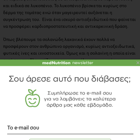
και ειδικά σε λυκοπένιο. Το λυκοπένιο βρίσκεται κυρίως στο
δέρμα της τομάτας ενώ όταν μαγειρευτεί αυξάνεται η
συγκέντρωση του. Είναι ένα ισχυρό αντιοξειδώτικό που φαίνεται
να προσφέρει καρδιοπροστατευτική και αντικαρκινική δράση.
Όπως βλέπουμε τα σολανώδη λαχανικά έχουν πολλά να
προσφέρουν στον ανθρώπινο οργανισμό, κυρίως αντιοξειδωτικά,
φυτικές ίνες και ιχνοστοιχεία. Όμως και η σολανίνη η οποία είναι
αυτή που προβληματίζει για την κατανάλωση τους υπάρχουν
×
ενδείξεις ότι μπορεί να εμποδίζει την εμφάνιση καρκίνου ή την
επανεμφάνιση του, τουλάχιστον σε πειραματικά στάδια. Είναι
σημαντικό τα λαχανικά αυτά να τα συντηρούμε σε σωστές
συνθήκες, σκιερό και δροσερό μέρος. Ειδικά για την περίπτωση
της πατάτας φροντίζουμε να μην έχει πράσινα σημεία, ενώ το
καλό πλύσιμο και το μαγείρεμα μειώνει τα ποσοστά σολανίνης.
Άνθρωποι που ενδεχομένως παρατηρούν εντερικές ενοχλήσεις
μετά την κατανάλωση τους μπορούν να δοκιμάσουν ένα διάστημα
αποχής για να διαπιστώσουν αν ευθύνονται αυτά για τις
ενοχλήσεις τους.