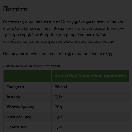
Πατάτα
Οι πατάτες είναι από τα πιο καλλιεργημένα φυτά στην Δύση και
αποτελεί εξαιρετική πηγή βιταμινών για το σώμα μας. Είναι ένα
τρόφιμο χαμηλό σε θερμίδες και μπορεί να αποτελέσει
συνοδευτικό για τα φαγητά μας αλλά και ως κυρίως γεύμα.
Πιο συγκεκριμένα η διατροφική της ανάλυση είναι η εξής:
Ανά 100γρ βρασμένου προϊόντος
Ενέργεια
86kcal
Λιπαρά
0,1g
Υδατάνθρακες
20g
Φυτικές ίνες
1,8g
Πρωτεΐνες
1,7g