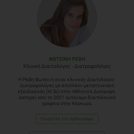
Krishnapura Srinivasan 2015. Biological Activities of Red
Pepper (Capsicum annuum) and Its Pungent Principle
Capsaicin: A Review.
https://doi.org/10.1080/10408398.2013.772090
Gioia C. et al. Dietary Habits and Nutrition in Rheumatoid
Arthritis: Can Diet Influence Disease Development and Clinical
Manifestations? Nutrients 2020, 12, 1456;
ΦΩΤΕΙΝΉ ΡΈΒΗ
doi:10.3390/nu12051456
Κλινική Διαιτολόγος - Διατροφολόγος
Η Ρέβη Φωτεινή είναι κλινικός Διαιτολόγος-
Διατροφολόγος με επιπλέον μεταπτυχιακή
εξειδίκευση (M.Sc) στην Αθλητική Διατροφή.
Δατηρεί από το 2021 αυτόνομο διαιτολογικό
γραφείο στην Κέρκυρα.
Γνωρίστε την αρθογράφο