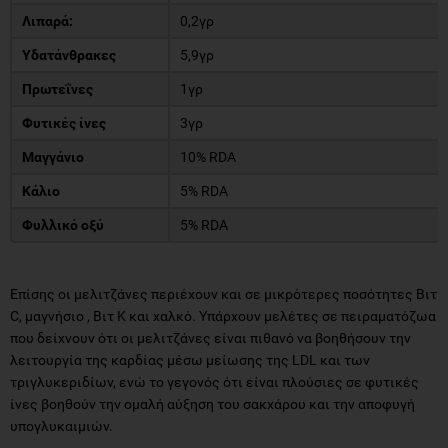
Λιπαρά:
0,2γρ
Υδατάνθρακες
5,9γρ
Πρωτεΐνες
1γρ
Φυτικές ίνες
3γρ
Μαγγάνιο
10% RDA
Κάλιο
5% RDA
Φυλλικό οξύ
5% RDA
Επίσης οι μελιτζάνες περιέχουν και σε μικρότερες ποσότητες Βιτ
C, μαγνήσιο , Βιτ Κ και χαλκό. Υπάρχουν μελέτες σε πειραματόζωα
που δείχνουν ότι οι μελιτζάνες είναι πιθανό να βοηθήσουν την
λειτουργία της καρδίας μέσω μείωσης της LDL και των
τριγλυκεριδίων, ενώ το γεγονός ότι είναι πλούσιες σε φυτικές
ίνες βοηθούν την ομαλή αύξηση του σακχάρου και την αποφυγή
υπογλυκαιμιών.