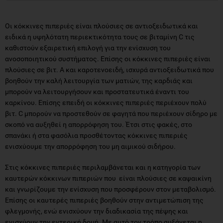
Οι κόκκινες πιπεριές είναι πλούσιες σε αντιοξειδωτικά και
ειδικά η υψηλότατη περιεκτικότητα τους σε βιταμίνη C τις
καθιστούν εξαιρετική επιλογή για την ενίσχυση του
ανοσοποιητικού συστήματος. Επίσης οι κόκκινες πιπεριές είναι
πλούσιες σε βιτ. Α και καροτενοειδή, ισχυρά αντιοξειδωτικά που
βοηθούν την καλή λειτουργία των ματιών, της καρδιάς και
μπορούν να λειτουργήσουν και προστατευτικά έναντι του
καρκίνου. Επίσης επειδή οι κόκκινες πιπεριές περιέχουν πολύ
βιτ. C μπορούν να προστεθούν σε φαγητά που περιέχουν σίδηρο με
σκοπό να αυξηθεί η απορρόφηση του. Έτσι στις φακές, στο
σπανάκι ή στα φασόλια προσθέτοντας κόκκινες πιπεριές
ενισχύουμε την απορρόφηση του μη αιμικού σιδήρου.
Στις κόκκινες πιπεριές περιλαμβάνεται και η κατηγορία των
καυτερών κόκκινων πιπεριών που είναι πλούσιες σε καψαικίνη
και γνωρίζουμε την ενίσχυση που προσφέρουν στον μεταβολισμό.
Επίσης οι καυτερές πιπεριές βοηθούν στην αντιμετώπιση της
φλεγμονής, ενώ ενισχύουν την διαδικασία της πέψης και
ενισχύουν την εντερική δομή. Με αυτό τον τρόπο αυξάνεται η