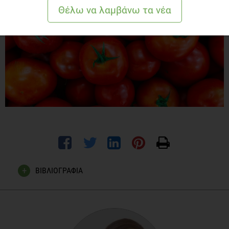
ΒΙΒΛΙΟΓΡΑΦΙΑ
Cham B. E. and Chase R. T. Solasodine Rhamnosyl
Glycosides Cause Apoptosis in Cancer Cells. Do They Also
Prime the Immune System Resulting in Long-Term Protection
against Cancer? Planta Med 2012; 78(4): 349-353