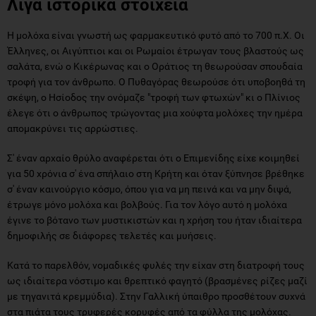
Λίγα ιστορικά στοιχεία
Η μολόχα είναι γνωστή ως φαρμακευτικό φυτό από το 700 π.Χ. Οι
Έλληνες, οι Αιγύπτιοι και οι Ρωμαίοι έτρωγαν τους βλαστούς ως
σαλάτα, ενώ ο Κικέρωνας και ο Οράτιος τη θεωρούσαν σπουδαία
τροφή για τον άνθρωπο. Ο Πυθαγόρας θεωρούσε ότι υποβοηθά τη
σκέψη, ο Ησίοδος την ονόμαζε "τροφή των φτωχών" κι ο Πλίνιος
έλεγε ότι ο άνθρωπος τρώγοντας μια χούφτα μολόχες την ημέρα
απομακρύνει τις αρρώστιες.
Σ' έναν αρχαίο θρύλο αναφέρεται ότι ο Επιμενίδης είχε κοιμηθεί
για 50 χρόνια σ' ένα σπήλαιο στη Κρήτη και όταν ξύπνησε βρέθηκε
σ' έναν καινούργιο κόσμο, όπου για να μη πεινά και να μην διψά,
έτρωγε μόνο μολόχα και βολβούς. Για τον λόγο αυτό η μολόχα
έγινε το βότανο των μυστικιστών και η χρήση του ήταν ιδιαίτερα
δημοφιλής σε διάφορες τελετές και μυήσεις.
Κατά το παρελθόν, νομαδικές φυλές την είχαν στη διατροφή τους
ως ιδιαίτερα νόστιμο και θρεπτικό φαγητό (βρασμένες ρίζες μαζί
με τηγανιτά κρεμμύδια). Στην Γαλλική ύπαιθρο προσθέτουν συχνά
στα πιάτα τους τρυφερές κορυφές από τα φύλλα της μολόχας.