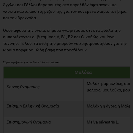
Άγγλοι και Γάλλοι θεραπευτές στο παρελθόν έφτιαχναν μια
γλυκιά πάστα από τις ρίζες της για τον πονεμένο λαιμό, τον βήχα
και την βραχνάδα.
Όσον αφορά την υγεία, σήμερα γνωρίζουμε ότι στα φύλλα της
εμπεριέχονται οι βιταμίνες A, B1, B2 και C, καθώς και ίχνη
τανίνης. Τέλος, τα άνθη της μπορούν να χρησιμοποιηθούν για την
ωραία πορφυρο-ιώδη βαφή που προσδίδουν.
Μολόχα
Μολόχη, αμπελόχη, αμπε
Κοινές Ονομασίες
μολόχα, μουλούχα, μου
Επίσημη Ελληνική Ονομασία
Μαλάχη η άγρια ή Μάλβα
Επιστημονική Ονομασία
Malva silvestris L.