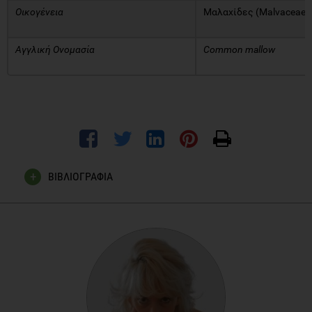
Οικογένεια
Μαλαχίδες (Malvaceae)
Αγγλική Ονομασία
Common mallow
ΒΙΒΛΙΟΓΡΑΦΙΑ
Ρούλα Γκόλιου, 2017, 250 Βότανα & Οι Θεραπευτικές Τους
Ιδιότητες , Εκδόσεις Μάλλιαρης Παιδεία
Κώστας Μπαζαίος, 2003, 100 Βότανα 2000 Θεραπείες,
Εκδόσεις Διατροφή & Υγεία
Φυσική Ιατρική - Βότανα, 2001, Infomedia Publications LTD