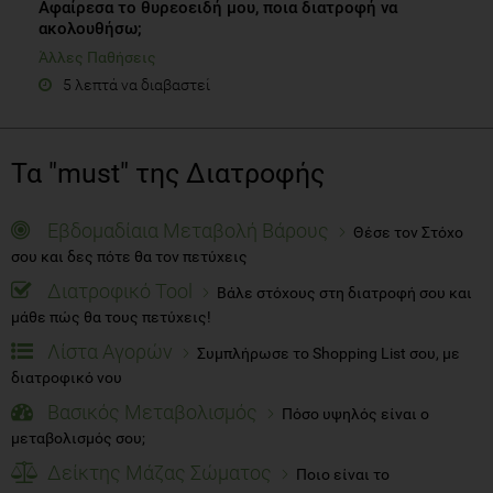
Αφαίρεσα το θυρεοειδή μου, ποια διατροφή να
ακολουθήσω;
Άλλες Παθήσεις
5 λεπτά να διαβαστεί
Τα "must" της Διατροφής
Εβδομαδίαια Μεταβολή Βάρους
Θέσε τον Στόχο
σου και δες πότε θα τον πετύχεις
Διατροφικό Tool
Βάλε στόχους στη διατροφή σου και
μάθε πώς θα τους πετύχεις!
Λίστα Αγορών
Συμπλήρωσε το Shopping List σου, με
διατροφικό νου
Βασικός Μεταβολισμός
Πόσο υψηλός είναι ο
μεταβολισμός σου;
Δείκτης Μάζας Σώματος
Ποιο είναι το