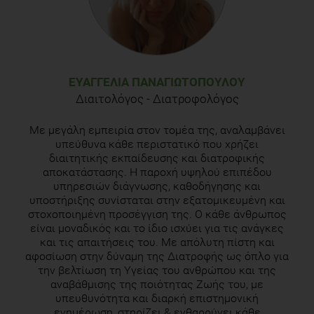
Paul D, A review on biological activities of common mallow
(Malva sylvestris L.), J. Life Sci, 2016;4(5)Q1-5
Nourafcan H, Pouyanfar M, Mahmoudirad Z, The effect of
different levels of vermicompost on morphological traits and
ΕΥΑΓΓΕΛΊΑ ΠΑΝΑΓΙΩΤΟΠΟΎΛΟΥ
yield components of mallow (Malva silvestris L., Agroecology
Διαιτολόγος - Διατροφολόγος
Journal 205, Vol 11(3):69-75
Με μεγάλη εμπειρία στον τομέα της, αναλαμβάνει
υπεύθυνα κάθε περιστατικό που χρήζει
διαιτητικής εκπαίδευσης και διατροφικής
αποκατάστασης. Η παροχή υψηλού επιπέδου
υπηρεσιών διάγνωσης, καθοδήγησης και
υποστήριξης συνίσταται στην εξατομικευμένη και
στοχοποιημένη προσέγγιση της. Ο κάθε άνθρωπος
είναι μοναδικός και το ίδιο ισχύει για τις ανάγκες
και τις απαιτήσεις του. Με απόλυτη πίστη και
αφοσίωση στην δύναμη της Διατροφής ως όπλο για
την βελτίωση τη Υγείας του ανθρώπου και της
αναβάθμισης της ποιότητας Ζωής του, με
υπευθυνότητα και διαρκή επιστημονική
ενημέρωση, στηρίζει & ενθαρρύνει κάθε