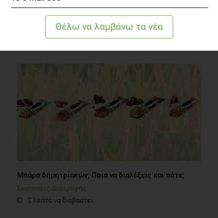
Ακτινογραφώντας το τυρί
Διατροφή
1 λεπτό να διαβαστεί
Μπάρα δημητριακών; Ποια να διαλέξεις και πότε;
Συστάσεις Διατροφής
2 λεπτά να διαβαστεί