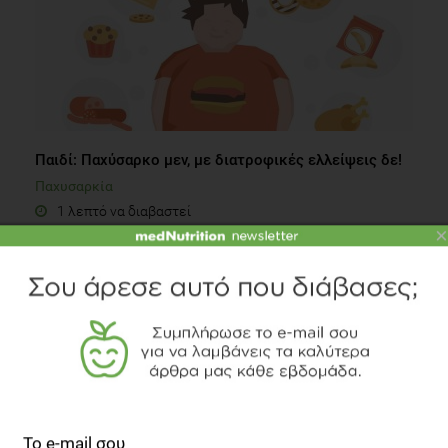
Παιδί: Παχύσαρκο μεν, με διατροφικές ελλείψεις δε!
Παχυσαρκία
1 λεπτό να διαβαστεί
×
SLIDESHOW