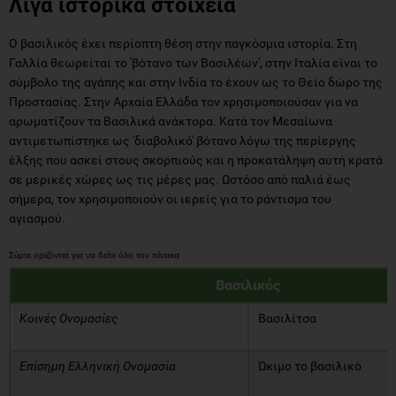
Λίγα ιστορικά στοιχεία
Ο βασιλικός έχει περίοπτη θέση στην παγκόσμια ιστορία. Στη
Γαλλία θεωρείται το 'βότανο των Βασιλέων', στην Ιταλία είναι το
σύμβολο της αγάπης και στην Ινδία το έχουν ως το Θείο δώρο της
Προστασίας. Στην Αρχαία Ελλάδα τον χρησιμοποιούσαν για να
αρωματίζουν τα Βασιλικά ανάκτορα. Κατά τον Μεσαίωνα
αντιμετωπίστηκε ως 'διαβολικό' βότανο λόγω της περίεργης
έλξης που ασκεί στους σκορπιούς και η προκατάληψη αυτή κρατά
σε μερικές χώρες ως τις μέρες μας. Ωστόσο από παλιά έως
σήμερα, τον χρησιμοποιούν οι ιερείς για το ράντισμα του
αγιασμού.
Βασιλικός
Κοινές Ονομασίες
Βασιλίτσα
Επίσημη Ελληνική Ονομασία
Ώκιμο το βασιλικό