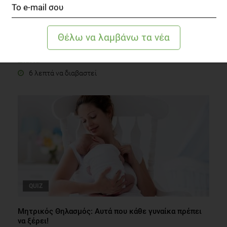
Χάσε βάρος, κέρδισε καλή διάθεση!
Δίαιτα
6 λεπτά να διαβαστεί
QUIZ
Μητρικός Θηλασμός: Αυτά που κάθε γυναίκα πρέπει
να ξέρει!