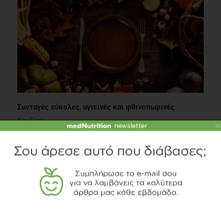
Συνταγές εύκολες, υγιεινές και φθινοπωρινές
Κουζίνα
×
3 λεπτά να διαβαστεί