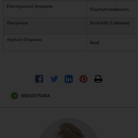
Επιστημονική Ονομασία
Ocymum basilicum L
Οικογένεια
Χειλανθή (Labiatae)
Αγγλική Ονομασία
Basil
ΒΙΒΛΙΟΓΡΑΦΙΑ
Ρούλα Γκόλιου, 2017, 250 Βότανα & Οι Θεραπευτικές Τους
Ιδιότητες , Εκδόσεις Μάλλιαρης Παιδεία
Μαρία Σκουρολιάκου, 2005, Συμπληρώματα Διατροφής &
Δρόγες Α' & Β', Χαροκόπειο Πανεπιστήμιο