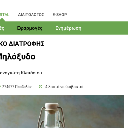
RTAL
ΔΙΑΙΤΟΛΟΓΟΣ
E-SHOP
ές
Εφαρμογές
Ενημέρωση
ΙΚΟ ΔΙΑΤΡΟΦΗΣ
ηλόξυδο
αναγιώτη Κλειάσιου
4 λεπτά να διαβαστεί
274677 Προβολές