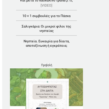
Και μετά το πασχαλινό τραπέζι τι;
[VIDEO]
10 + 1 συμβουλές για το Πάσχα
Σαλιγκάρια: Οι μικροί φίλοι της
νηστείας
Νηστεία. Ευκαιρία για δίαιτα,
αποτοξίνωση ή εγκράτεια;
Προβολή