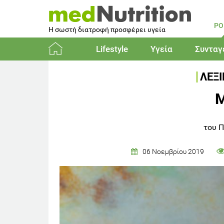
PO
Η σωστή διατροφή προσφέρει υγεία
Lifestyle
Υγεία
Συνταγ
Αρχική
ΛΕΞ
Μ
του Π
06 Νοεμβρίου 2019