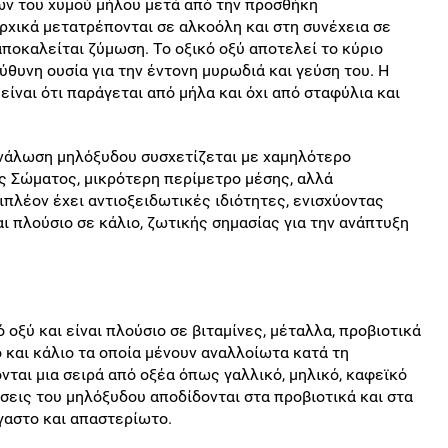
ων του χυμού μήλου μετά από την προσθήκη
ρχικά μετατρέπονται σε αλκοόλη και στη συνέχεια σε
υ αποκαλείται ζύμωση. To οξικό οξύ αποτελεί το κύριο
εύθυνη ουσία για την έντονη μυρωδιά και γεύση του. Η
ίναι ότι παράγεται από μήλα και όχι από σταφύλια και
ανάλωση μηλόξυδου συσχετίζεται με χαμηλότερο
ς Σώματος, μικρότερη περίμετρο μέσης, αλλά
ιπλέον έχει αντιοξειδωτικές ιδιότητες, ενισχύοντας
ι πλούσιο σε κάλιο, ζωτικής σημασίας για την ανάπτυξη
;
οξύ και είναι πλούσιο σε βιταμίνες, μέταλλα, προβιοτικά
ο και κάλιο τα οποία μένουν αναλλοίωτα κατά τη
νται μια σειρά από οξέα όπως γαλλικό, μηλικό, καφεϊκό
σεις του μηλόξυδου αποδίδονται στα προβιοτικά και στα
ργαστο και απαστερίωτο.