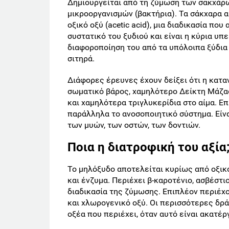
Δημιουργείται από τη ζύμωση των σακχάρ
μικροοργανισμών (βακτήρια). Τα σάκχαρα α
οξικό οξύ (acetic acid), μια διαδικασία πο
συστατικό του ξυδιού και είναι η κύρια υπ
διαφοροποίηση του από τα υπόλοιπα ξύδια ε
σιτηρά.
Διάφορες έρευνες έχουν δείξει ότι η κατ
σωματικό βάρος, χαμηλότερο Δείκτη Μάζα
και χαμηλότερα τριγλυκερίδια στο αίμα. Επ
παράλληλα το ανοσοποιητικό σύστημα. Είνα
των μυών, των οστών, των δοντιών.
Ποια η διατροφική του αξία
Το μηλόξυδο αποτελείται κυρίως από οξικό 
και ένζυμα. Περιέχει β-καροτένιο, ασβέστι
διαδικασία της ζύμωσης. Επιπλέον περιέχο
και χλωρογενικό οξύ. Οι περισσότερες δρά
οξέα που περιέχει, όταν αυτό είναι ακατέ