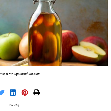
urce: www.bigstockphoto.com
Προβολή