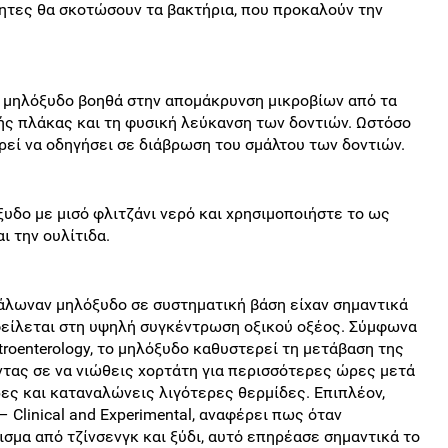
τητες θα σκοτώσουν τα βακτήρια, που προκαλούν την
το μηλόξυδο βοηθά στην απομάκρυνση μικροβίων από τα
κής πλάκας και τη φυσική λεύκανση των δοντιών. Ωστόσο
ρεί να οδηγήσει σε διάβρωση του σμάλτου των δοντιών.
υδο με μισό φλιτζάνι νερό και χρησιμοποιήστε το ως
ι την ουλίτιδα.
άλωναν μηλόξυδο σε συστηματική βάση είχαν σημαντικά
φείλεται στη υψηλή συγκέντρωση οξικού οξέος. Σύμφωνα
roenterology, το μηλόξυδο καθυστερεί τη μετάβαση της
τας σε να νιώθεις χορτάτη για περισσότερες ώρες μετά
ρες και καταναλώνεις λιγότερες θερμίδες. Επιπλέον,
 Clinical and Experimental, αναφέρει πως όταν
σμα από τζίνσενγκ και ξύδι, αυτό επηρέασε σημαντικά το