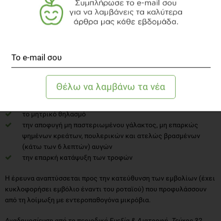
εντέρου και μπορεί να οδηγήσουν σε υπερανάπτυξη μικροβίων.
Πώς επιτυγχάνουμε την πρόληψη;
Το πρωταρχικό μέλημα όμως αποτελεί η πρόληψη, η οποία μπορεί
να επιτευχθεί με
την καλή τήρηση των κανόνων υγιεινής, κυρίως το πλύσιμο
των χεριών
τη βελτίωση των αποχετεύσεων
το μητρικό θηλασμό
την αποφυγή μη παστεριωμένου γάλακτος, μη επαρκώς
ψημένων κρεάτων, πουλερικών και ατελώς βρασμένων
(κάτω των 6 λεπτών) αυγών
την επαρκή κατάψυξη των τροφών
Η έρευνα αναπτύσσεται προς την κατεύθυνση των εμβολίων (έχει
κυκλοφορήσει εμβόλιο έναντι του ροταϊού) που προφυλάσσουν
από τη λοίμωξη με εντεροπαθογόνα μικρόβια.
Αναδημοσίευση από το περιοδικό Ευεξία & Διατροφή. Τεύχος 32