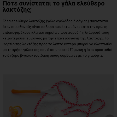
Πότε συνίσταται το γάλα ελεύθερο
λακτόζης;
Γάλα ελεύθερο λακτόζης (γάλα αγελάδας ή σόγιας) συνιστάται
όταν οι ασθενείς είναι σοβαρά αφυδατωμένοι κατά την πρώτη
επίσκεψη, έχουν κλινικά σημεία υποσιτισμού ή η διάρροιά τους
χειροτερεύει εμφανώς με την επανεισαγωγή της λακτόζης. Το
φορτίο της λακτόζης προς το λεπτό έντερο μπορεί να ελαττωθεί
με τη χρήση γάλακτος που έχει υποστεί ζύμωση ή έχει προστεθεί
το ένζυμο β-γαλακτοσιδάση όπως συμβαίνει με το γιαούρτι.