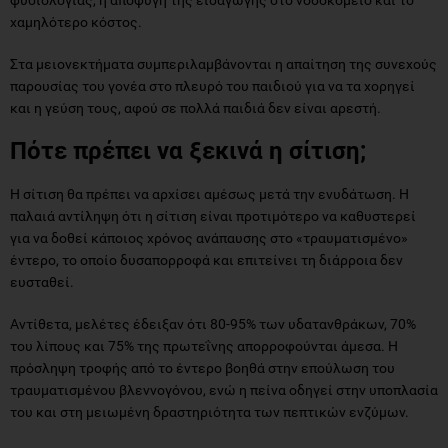
χαμηλότερο κόστος.
Στα μειονεκτήματα συμπεριλαμβάνονται η απαίτηση της συνεχούς
παρουσίας του γονέα στο πλευρό του παιδιού για να τα χορηγεί
και η γεύση τους, αφού σε πολλά παιδιά δεν είναι αρεστή.
Πότε πρέπει να ξεκινά η σίτιση;
Η σίτιση θα πρέπει να αρχίσει αμέσως μετά την ενυδάτωση. Η
παλαιά αντίληψη ότι η σίτιση είναι προτιμότερο να καθυστερεί
για να δοθεί κάποιος χρόνος ανάπαυσης στο «τραυματισμένο»
έντερο, το οποίο δυσαπορροφά και επιτείνει τη διάρροια δεν
ευσταθεί.
Αντίθετα, μελέτες έδειξαν ότι 80-95% των υδατανθράκων, 70%
του λίπους και 75% της πρωτεΐνης απορροφούνται άμεσα. Η
πρόσληψη τροφής από το έντερο βοηθά στην επούλωση του
τραυματισμένου βλεννογόνου, ενώ η πείνα οδηγεί στην υποπλασία
του και στη μειωμένη δραστηριότητα των πεπτικών ενζύμων.