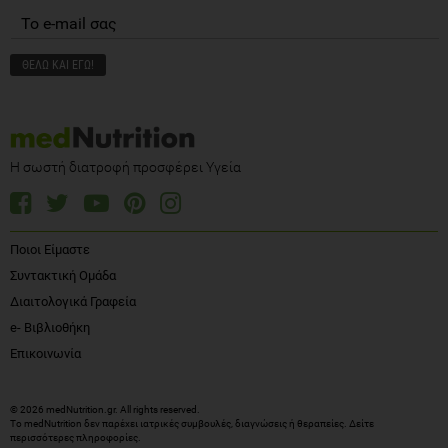
Η σωστή διατροφή προσφέρει Υγεία
Ποιοι Είμαστε
Συντακτική Ομάδα
Διαιτολογικά Γραφεία
e- Βιβλιοθήκη
Επικοινωνία
© 2026 medNutrition.gr. All rights reserved.
Το medNutrition δεν παρέχει ιατρικές συμβουλές, διαγνώσεις ή θεραπείες.
Δείτε
περισσότερες πληροφορίες
.