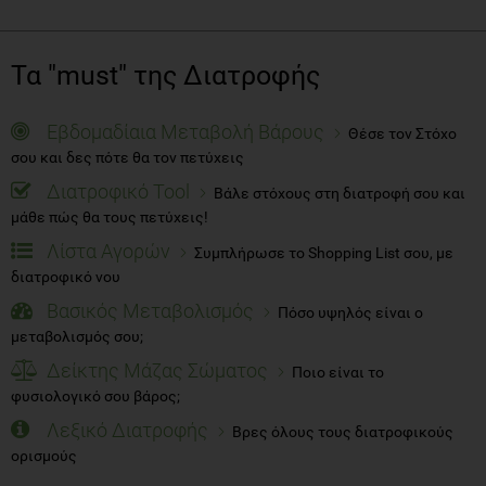
Τα "must" της Διατροφής
Εβδομαδίαια Μεταβολή Βάρους
Θέσε τον Στόχο
σου και δες πότε θα τον πετύχεις
Διατροφικό Tool
Βάλε στόχους στη διατροφή σου και
μάθε πώς θα τους πετύχεις!
Λίστα Αγορών
Συμπλήρωσε το Shopping List σου, με
διατροφικό νου
Βασικός Μεταβολισμός
Πόσο υψηλός είναι ο
μεταβολισμός σου;
Δείκτης Μάζας Σώματος
Ποιο είναι το
φυσιολογικό σου βάρος;
Λεξικό Διατροφής
Βρες όλους τους διατροφικούς
ορισμούς