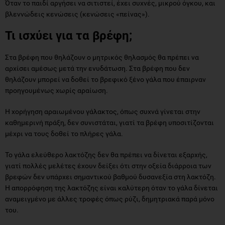
Όταν το παιδί αργήσει να σιτιστεί, έχει συχνές, μικρού όγκου, και
βλεννώδεις κενώσεις (κενώσεις «πείνας»).
Τι ισχύει για τα βρέφη;
Στα βρέφη που θηλάζουν ο μητρικός θηλασμός θα πρέπει να
αρχίσει αμέσως μετά την ενυδάτωση. Στα βρέφη που δεν
θηλάζουν μπορεί να δοθεί το βρεφικό ξένο γάλα που έπαιρναν
προηγουμένως χωρίς αραίωση.
Η χορήγηση αραιωμένου γάλακτος, όπως συχνά γίνεται στην
καθημερινή πράξη, δεν συνιστάται, γιατί τα βρέφη υποσιτίζονται
μέχρι να τους δοθεί το πλήρες γάλα.
Το γάλα ελεύθερο λακτόζης δεν θα πρέπει να δίνεται εξαρχής,
γιατί πολλές μελέτες έχουν δείξει ότι στην οξεία διάρροια των
βρεφών δεν υπάρχει σημαντικού βαθμού δυσανεξία στη λακτόζη.
Η απορρόφηση της λακτόζης είναι καλύτερη όταν το γάλα δίνεται
αναμειγμένο με άλλες τροφές όπως ρύζι, δημητριακά παρά μόνο
του.