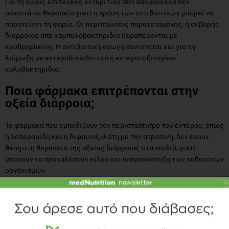
Για τη χωρίς επιπλοκές εντερίτιδα από σαλμονέλλα δεν
συνιστάται θεραπεία γιατί η χρήση των αντιβιοτικών μπορεί να
παρατείνει τη φορία. Οι περιπτώσεις παρατεταμένης, ή σοβαρής
διάρροιας από καμπυλοβακτηρίδιο θεραπεύονται με
ερυθρομυκίνη. Η αντιβιοτική αγωγή συνιστάται και για τη
λοίμωξη με εντεροδιεισδυτικό ή εντεροτοξινογόνο
κολοβακτηρίδιο.
Ποια φάρμακα επιτρέπονται στην
οξεία διάρροια;
Τα φάρμακα που εμποδίζουν τον περισταλτισμό του εντέρου, όπως
η λοπεραμίδη και η διφαινοξυλάτη με την ατροπίνη, δεν έχουν
θέση στη θεραπεία της οξείας διάρροιας στα παιδιά, γιατί
μπορούν να προκαλέσουν ειλεό και υπερανάπτυξη των παθογόνων
οργανισμών.
×
Έχουν επίσης αναφερθεί καταστολή της αναπνοής και κώμα.
Φάρμακα που εμποδίζουν την απορρόφηση, όπως το μείγμα
καολίνης πηκτίνης επίσης δεν συνιστώνται, παρότι βελτιώνουν τη
σύσταση των κοπράνων, γιατί μειώνουν την κινητικότητα του