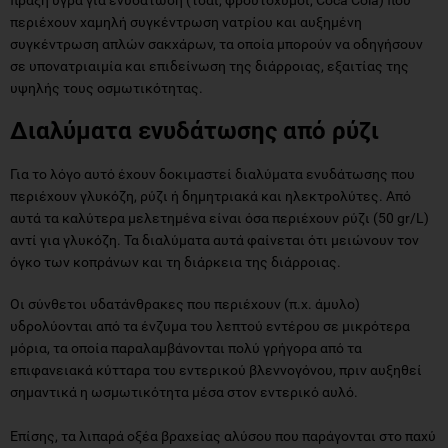
περιέχουν χαμηλή συγκέντρωση νατρίου και αυξημένη
συγκέντρωση απλών σακχάρων, τα οποία μπορούν να οδηγήσουν
σε υπονατριαιμία και επιδείνωση της διάρροιας, εξαιτίας της
υψηλής τους οσμωτικότητας.
Διαλύματα ενυδάτωσης από ρύζι
Για το λόγο αυτό έχουν δοκιμαστεί διαλύματα ενυδάτωσης που
περιέχουν γλυκόζη, ρύζι ή δημητριακά και ηλεκτρολύτες. Από
αυτά τα καλύτερα μελετημένα είναι όσα περιέχουν ρύζι (50 gr/L)
αντί για γλυκόζη. Τα διαλύματα αυτά φαίνεται ότι μειώνουν τον
όγκο των κοπράνων και τη διάρκεια της διάρροιας.
Οι σύνθετοι υδατάνθρακες που περιέχουν (π.χ. άμυλο)
υδρολύονται από τα ένζυμα του λεπτού εντέρου σε μικρότερα
μόρια, τα οποία παραλαμβάνονται πολύ γρήγορα από τα
επιφανειακά κύτταρα του εντερικού βλεννογόνου, πριν αυξηθεί
σημαντικά η ωσμωτικότητα μέσα στον εντερικό αυλό.
Επίσης, τα λιπαρά οξέα βραχείας αλύσου που παράγονται στο παχύ