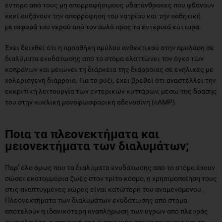
έντερο από τους μη απορροφήσιμους υδατάνθρακες που φθάνουν
εκεί αυξάνουν την απορρόφηση του νατρίου και την παθητική
μεταφορά του νερού από τον αυλό προς τα εντερικά κύτταρα.
Έχει δειχθεί ότι η προσθήκη αμύλου ανθεκτικού στην αμυλάση σε
διαλύματα ενυδάτωσης από το στόμα ελαττώνει τον όγκο των
κοπράνων και μειώνει τη διάρκεια της διάρροιας σε ενήλικες με
χολεριογενή διάρροια. Για το ρύζι, έχει βρεθεί ότι αναστέλλει την
εκκριτική λειτουργία των εντερικών κυττάρων, μέσω της δράσης
του στην κυκλική μονοφωσφορική αδενοσίνη (cAMP).
Ποια τα πλεονεκτήματα και
μειονεκτήματα των διαλυμάτων;
Παρ’ όλο όμως που τα διαλύματα ενυδάτωσης από το στόμα έχουν
σώσει εκατομμύρια ζωές στον τρίτο κόσμο, η χρησιμοποίηση τους
στις αναπτυγμένες χώρες είναι κατώτερη του αναμενόμενου.
Πλεονεκτήματα των διαλυμάτων ενυδάτωσης από στόμα
αποτελούν η ιδανικότερη αναπλήρωση των υγρών από πλευράς
φυσιολογίας, η αποφυγή της εισαγωγής στο νοσοκομείο και το