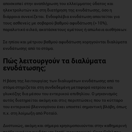
αποσκοπεί στην αναπλήρωση του ελλείμματος ύδατος και
ηλεκτρολυτών και στη διατήρηση της ενυδάτωσης, όσο η
διάρροια συνεχίζεται. Ενδοφλέβια ενυδάτωση απαιτείται για
τους ασθενείς με σοβαρού βαθμού αφυδάτωση (> 10%),
παραλυτικό ειλεό, ακατάσχετους εμέτους ή απώλεια αισθήσεων.
Σε ηπίου και μέτριου βαθμού αφυδάτωση χορηγούνται διαλύματα
ενυδάτωσης από το στόμα.
Πώς λειτουργούν τα διαλύματα
ενυδάτωσης;
Η βάση της λειτουργίας των διαλυμάτων ενυδάτωσης από το
στόμα στηρίζεται στη συνδεδεμένη μεταφορά νατρίου και
γλυκόζης δια μέσου του εντερικού επιθηλίου. Ο μηχανισμός
αυτός διατηρείται ακόμη και στις περιπτώσεις που το κύτταρο
του εντερικού βλεννογόνου έχει υποστεί σημαντική βλάβη, όπως
π.χ. στη λοίμωξη από Ροταϊό.
Δυστυχώς, ακόμη και σήμερα χρησιμοποιούνται στην καθημερινή
πράξη υγρά για ενυδάτωση (τσάϊ, φρουτοχυμοί, Coca Cola) που