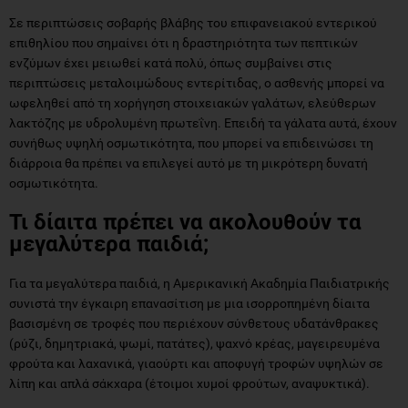
Σε περιπτώσεις σοβαρής βλάβης του επιφανειακού εντερικού
επιθηλίου που σημαίνει ότι η δραστηριότητα των πεπτικών
ενζύμων έχει μειωθεί κατά πολύ, όπως συμβαίνει στις
περιπτώσεις μεταλοιμώδους εντερίτιδας, ο ασθενής μπορεί να
ωφεληθεί από τη χορήγηση στοιχειακών γαλάτων, ελεύθερων
λακτόζης με υδρολυμένη πρωτεΐνη. Επειδή τα γάλατα αυτά, έχουν
συνήθως υψηλή οσμωτικότητα, που μπορεί να επιδεινώσει τη
διάρροια θα πρέπει να επιλεγεί αυτό με τη μικρότερη δυνατή
οσμωτικότητα.
Τι δίαιτα πρέπει να ακολουθούν τα
μεγαλύτερα παιδιά;
Για τα μεγαλύτερα παιδιά, η Αμερικανική Ακαδημία Παιδιατρικής
συνιστά την έγκαιρη επανασίτιση με μια ισορροπημένη δίαιτα
βασισμένη σε τροφές που περιέχουν σύνθετους υδατάνθρακες
(ρύζι, δημητριακά, ψωμί, πατάτες), ψαχνό κρέας, μαγειρευμένα
φρούτα και λαχανικά, γιαούρτι και αποφυγή τροφών υψηλών σε
λίπη και απλά σάκχαρα (έτοιμοι χυμοί φρούτων, αναψυκτικά).