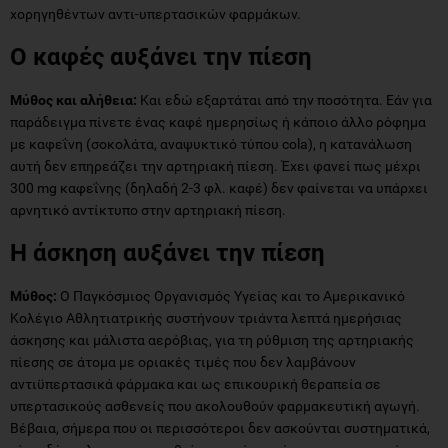
χορηγηθέντων αντι-υπερτασικών φαρμάκων.
Ο καφές αυξάνει την πίεση
Μύθος και αλήθεια:
Και εδώ εξαρτάται από την ποσότητα. Εάν για
παράδειγμα πίνετε ένας καφέ ημερησίως ή κάποιο άλλο ρόφημα
με καφεΐνη (σοκολάτα, αναψυκτικό τύπου cola), η κατανάλωση
αυτή δεν επηρεάζει την αρτηριακή πίεση. Έχει φανεί πως μέχρι
300 mg καφεΐνης (δηλαδή 2-3 φλ. καφέ) δεν φαίνεται να υπάρχει
αρνητικό αντίκτυπο στην αρτηριακή πίεση.
Η άσκηση αυξάνει την πίεση
Μύθος:
Ο Παγκόσμιος Οργανισμός Υγείας και το Αμερικανικό
Κολέγιο Αθλητιατρικής συστήνουν τριάντα λεπτά ημερήσιας
άσκησης και μάλιστα αερόβιας, για τη ρύθμιση της αρτηριακής
πίεσης σε άτομα με οριακές τιμές που δεν λαμβάνουν
αντιϋπερτασικά φάρμακα και ως επικουρική θεραπεία σε
υπερτασικούς ασθενείς που ακολουθούν φαρμακευτική αγωγή.
Βέβαια, σήμερα που οι περισσότεροι δεν ασκούνται συστηματικά,