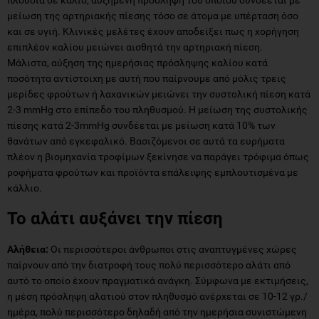
μείωση της αρτηριακής πίεσης τόσο σε άτομα με υπέρταση όσο
και σε υγιή. Κλινικές μελέτες έχουν αποδείξει πως η χορήγηση
επιπλέον καλίου μειώνει αισθητά την αρτηριακή πίεση.
Μάλιστα, αύξηση της ημερήσιας πρόσληψης καλίου κατά
ποσότητα αντίστοιχη με αυτή που παίρνουμε από μόλις τρεις
μερίδες φρούτων ή λαχανικών μειώνει την συστολική πίεση κατά
2-3 mmΗg στο επίπεδο του πληθυσμού. Η μείωση της συστολικής
πίεσης κατά 2-3mmΗg συνδέεται με μείωση κατά 10% των
θανάτων από εγκεφαλικό. Βασιζόμενοι σε αυτά τα ευρήματα
πλέον η βιομηχανία τροφίμων ξεκίνησε να παράγει τρόφιμα όπως
ροφήματα φρούτων και προϊόντα επάλειψης εμπλουτισμένα με
κάλλιο.
Το αλάτι αυξάνει την πίεση
Αλήθεια:
Οι περισσότεροι άνθρωποι στις αναπτυγμένες χώρες
παίρνουν από την διατροφή τους πολύ περισσότερο αλάτι από
αυτό το οποίο έχουν πραγματικά ανάγκη. Σύμφωνα με εκτιμήσεις,
η μέση πρόσληψη αλατιού στον πληθυσμό ανέρχεται σε 10-12 γρ./
ημέρα, πολύ περισσότερο δηλαδή από την ημερήσια συνιστώμενη