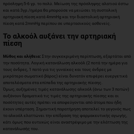
πρόσληψη:5-6 γρ. το πολύ. Μείωση της πρόσληψης αλατιού έστω
και κατά 3γρ./ημέρα θα μπορούσε να μειώσει τη συστολική
αρτηριακή πίεση κατά 4mmHg και την διαστολική αρτηριακή
πίεση κατά 2mmHg περίπου σε υπερτασικούς ασθενείς.
Το αλκοόλ αυξάνει την αρτηριακή
πίεση
Μύθος και αλήθεια:
Στην συγκεκριμένη περίπτωση, εξαρτάται από
την ποσότητα. Λογική κατανάλωση αλκοόλ (2 ποτά την ημέρα για
τους άνδρες, 1 ποτό για τις γυναίκες και τους άνδρες με
μικρότερο σωματικό βάρος) είναι δυνατόν επιφέρει ευεργετικά
αποτελέσματα στα επίπεδα της αρτηριακής πίεσης.
Όμως, αυξημένες τιμές κατανάλωσης αλκοόλ (άνω των 3 ποτών)
αυξάνουν δραματικά τις τιμές της αρτηριακής πίεσης και οι
ποσότητες αυτές πρέπει να αποφεύγονται από άτομα που ήδη
έχουν υπέρταση. Σημαντική παρατήρηση αποτελεί το γεγονός πως
το αλκοόλ ελαττώνει την επίδραση της φαρμακευτικής αγωγής,
κάτι όμως που ευτυχώς είναι αναστρέψιμο με την ελάττωση της
κατανάλωσής του.