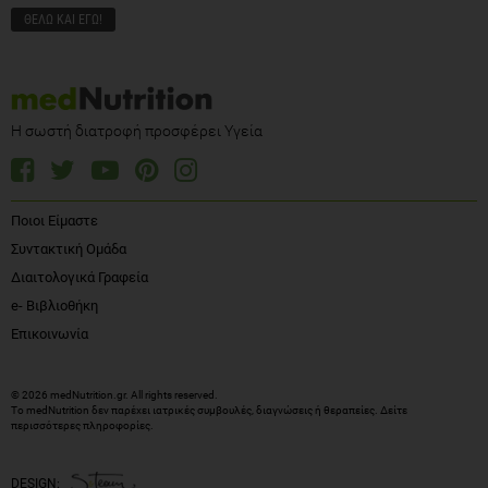
Η σωστή διατροφή προσφέρει Υγεία
Ποιοι Είμαστε
Συντακτική Ομάδα
Διαιτολογικά Γραφεία
e- Βιβλιοθήκη
Επικοινωνία
© 2026 medNutrition.gr. All rights reserved.
Το medNutrition δεν παρέχει ιατρικές συμβουλές, διαγνώσεις ή θεραπείες.
Δείτε
περισσότερες πληροφορίες
.
DESIGN: