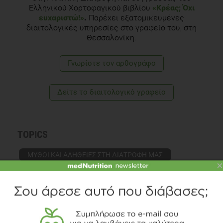
Ελληνικού Χορτοφαγικού βιβλίου
«Κρέας; Όχι
ευχαριστώ!»
.
Παρέχει εξατομικευμένες
διαιτολογικές υπηρεσίες στο γραφείο του, στη
Θεσσαλονίκη.
Γνωρίστε τoν αρθογράφο
Δείτε το διαιτολογικό γραφείο
TOPICS
ΜΥΘΟΙ ΚΑΙ ΑΛΗΘΕΙΕΣ ΣΤΗ ΔΙΑΤΡΟΦΗ ΜΑΣ
×
ΥΠΕΡΤΑΣΗ
ΣΥΜΒΟΥΛΕΣ
ΔΙΑΒΑΣΤΕ ΑΚΟΜΗ