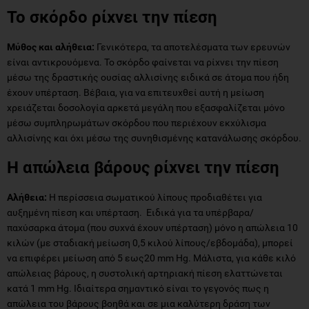
Το σκόρδο ρίχνει την πίεση
Μύθος και αλήθεια:
Γενικότερα, τα αποτελέσματα των ερευνών
είναι αντικρουόμενα. Το σκόρδο φαίνεται να ρίχνει την πίεση
μέσω της δραστικής ουσίας αλλισίνης ειδικά σε άτομα που ήδη
έχουν υπέρταση. Βέβαια, για να επιτευχθεί αυτή η μείωση
χρειάζεται δοσολογία αρκετά μεγάλη που εξασφαλίζεται μόνο
μέσω συμπληρωμάτων σκόρδου που περιέχουν εκχύλισμα
αλλισίνης και όχι μέσω της συνηθισμένης κατανάλωσης σκόρδου.
Η απώλεια βάρους ρίχνει την πίεση
Αλήθεια:
Η περίσσεια σωματικού λίπους προδιαθέτει για
αυξημένη πίεση και υπέρταση. Ειδικά για τα υπέρβαρα/
παχύσαρκα άτομα (που συχνά έχουν υπέρταση) μόνο η απώλεια 10
κιλών (με σταδιακή μείωση 0,5 κιλού λίπους/εβδομάδα), μπορεί
να επιφέρει μείωση από 5 εως20 mm Hg. Μάλιστα, για κάθε κιλό
απώλειας βάρους, η συστολική αρτηριακή πίεση ελαττώνεται
κατά 1 mm Hg. Ιδιαίτερα σημαντικό είναι το γεγονός πως η
απώλεια του βάρους βοηθά και σε μια καλύτερη δράση των