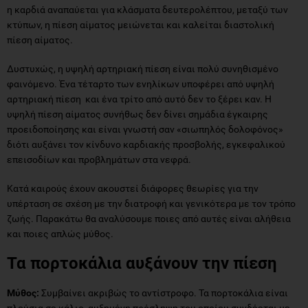
η καρδιά αναπαύεται για κλάσματα δευτερολέπτου, μεταξύ των
κτύπων, η πίεση αίματος μειώνεται και καλείται διαστολική
πίεση αίματος.
Δυστυχώς, η υψηλή αρτηριακή πίεση είναι πολύ συνηθισμένο
φαινόμενο. Ένα τέταρτο των ενηλίκων υποφέρει από υψηλή
αρτηριακή πίεση και ένα τρίτο από αυτό δεν το ξέρει καν. Η
υψηλή πίεση αίματος συνήθως δεν δίνει σημάδια έγκαιρης
προειδοποίησης και είναι γνωστή σαν «σιωπηλός δολοφόνος»
διότι αυξάνει τον κίνδυνο καρδιακής προσβολής, εγκεφαλικού
επεισοδίων και προβλημάτων στα νεφρά.
Κατά καιρούς έχουν ακουστεί διάφορες θεωρίες για την
υπέρταση σε σχέση με την διατροφή και γενικότερα με τον τρόπο
ζωής. Παρακάτω θα αναλύσουμε ποιες από αυτές είναι αλήθεια
και ποιες απλώς μύθος.
Τα πορτοκάλια αυξάνουν την πίεση
Μύθος:
Συμβαίνει ακριβώς το αντίστροφο. Τα πορτοκάλια είναι
πλούσια σε κάλιο, αυξημένη πρόσληψη του οποίου συνδέεται με