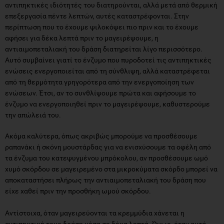
αντιπηκτικές ιδιότητές του διατηρούνται, αλλά μετά από θερμική
επεξεργασία πέντε λεπτών, αυτές καταστρέφονται. Στην
περίπτωση που το έχουμε ψιλοκόψει πιο πριν και το έχουμε
αφήσει για δέκα λεπτά πριν το μαγειρέψουμε, η
αντιαιμοπεταλιακή του δράση διατηρείται λίγο περισσότερο.
Αυτό συμβαίνει γιατί το ένζυμο που πυροδοτεί τις αντιπηκτικές
ενώσεις ενεργοποιείται από τη σύνθλιψη, αλλά καταστρέφεται
από τη θερμότητα γρηγορότερα από την ενεργοποίηση των
ενώσεων. Έτσι, αν το συνθλίψουμε πρώτα και αφήσουμε το
ένζυμο να ενεργοποιηθεί πριν το μαγειρέψουμε, καθυστερούμε
την απώλειά του.
Ακόμα καλύτερα, όπως ακριβώς μπορούμε να προσθέσουμε
ραπανάκι ή σκόνη μουστάρδας για να ενισχύσουμε τα οφέλη από
τα ένζυμα του κατεψυγμένου μπρόκολου, αν προσθέσουμε ωμό
χυμό σκόρδου σε μαγειρεμένο στα μικροκύματα σκόρδο μπορεί να
αποκαταστήσει πλήρως την αντιαιμοπεταλιακή του δράση που
είχε χαθεί πριν την προσθήκη ωμού σκόρδου.
Αντίστοιχα, όταν μαγειρεύονται τα κρεμμύδια χάνεται η