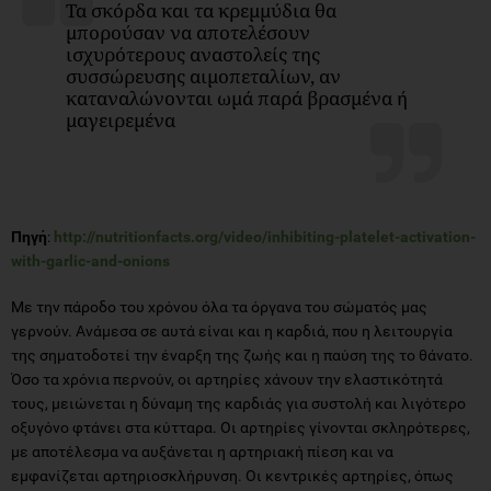
Τα σκόρδα και τα κρεμμύδια θα
μπορούσαν να αποτελέσουν
ισχυρότερους αναστολείς της
συσσώρευσης αιμοπεταλίων, αν
καταναλώνονται ωμά παρά βρασμένα ή
μαγειρεμένα
Πηγή
:
http://nutritionfacts.org/video/inhibiting-platelet-activation-
with-garlic-and-onions
Με την πάροδο του χρόνου όλα τα όργανα του σώματός μας
γερνούν. Ανάμεσα σε αυτά είναι και η καρδιά, που η λειτουργία
της σηματοδοτεί την έναρξη της ζωής και η παύση της το θάνατο.
Όσο τα χρόνια περνούν, οι αρτηρίες χάνουν την ελαστικότητά
τους, μειώνεται η δύναμη της καρδιάς για συστολή και λιγότερο
οξυγόνο φτάνει στα κύτταρα. Οι αρτηρίες γίνονται σκληρότερες,
με αποτέλεσμα να αυξάνεται η αρτηριακή πίεση και να
εμφανίζεται αρτηριοσκλήρυνση. Οι κεντρικές αρτηρίες, όπως