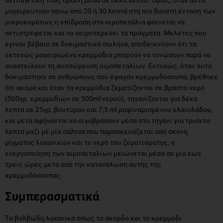
αντιπηκτική τους δράση μέσα σε δέκα λεπτά. Όμως, όταν αυτά
μαγειρευτούν πάνω από 20 ή 30 λεπτά στη πιο δυνατή ένταση των
μικροκυμάτων, η επίδραση στα αιμοπετάλια φαίνεται να
αντιστρέφεται και να χειροτερεύει τα πράγματα. Μελέτες που
έγιναν βέβαια σε δοκιμαστικό σωλήνα, αποδεικνύουν ότι τα
εκτενώς μαγειρεμένα κρεμμύδια μπορούν να τονώσουν παρά να
αναστείλουν τη συσσώρευση αιμοπεταλίων. Ευτυχώς, όταν αυτό
δοκιμάστηκε σε ανθρώπους που έφαγαν κρεμμυδόσουπα, βρέθηκε
ότι ακόμα και όταν τα κρεμμύδια ζεματίζονται σε βραστό νερό
(500γρ. κρεμμυδιών σε 500ml νερού), τηγανίζονται για δέκα
λεπτά σε 25γρ, βουτύρου και 7,5 ml ραφιναρισμένου ελαιολάδου,
και μετά αφήνονται να σιγοβράσουν μέσα στο τηγάνι για τριάντα
λεπτά μαζί με μία σάλτσα που παρασκευάζεται από σκόνη
μίγματος λαχανικών και το νερό του ζεματίσματος, η
ενεργοποίηση των αιμοπεταλίων μειώνεται μέσα σε μία έως
τρεις ώρες μετά από την κατανάλωση αυτής της
κρεμμυδόσουπας.
Συμπερασματικά
Tα βολβώδη λαχανικά όπως το σκόρδο και το κρεμμύδι