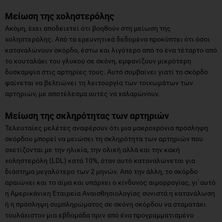
Μείωση της χοληστερόλης
Ακόμη, έχει αποδειχτεί ότι βοηθούν στη μείωση της
χοληστερόλης. Από τα ερευνητικά δεδομένα προκύπτει ότι όσοι
καταναλώνουν σκόρδο, έστω και λιγότερο από το ένα τέταρτο από
το κουταλάκι του γλυκού σε σκόνη, εμφανίζουν μικρότερη
δυσκαμψία στις αρτηρίες τους. Αυτό συμβαίνει γιατί το σκόρδο
φαίνεται να βελτιώνει τη λειτουργία των τοιχωμάτων των
αρτηριών, με αποτέλεσμα αυτές να χαλαρώνουν.
Μείωση της σκληρότητας των αρτηριών
Τελευταίες μελέτες αναφέρουν ότι μια μακροχρόνια πρόσληψη
σκόρδου μπορεί να μειώσει τη σκληρότητα των αρτηριών που
σχετίζονται με την ηλικία, την ολική αλλά και την κακή
χοληστερόλη (LDL) κατά 10%, όταν αυτό καταναλώνεται για
διάστημα μεγαλύτερο των 2 μηνών. Από την άλλη, το σκόρδο
αραιώνει και το αίμα και υπάρχει ο κίνδυνος αιμορραγίας, γι' αυτό
η Αμερικάνικη Εταιρεία Αναισθησιολογίας συνιστά η κατανάλωση
ή η πρόσληψη συμπληρώματος σε σκόνη σκόρδου να σταματάει
τουλάχιστον μια εβδομάδα πριν από ένα προγραμματισμένο