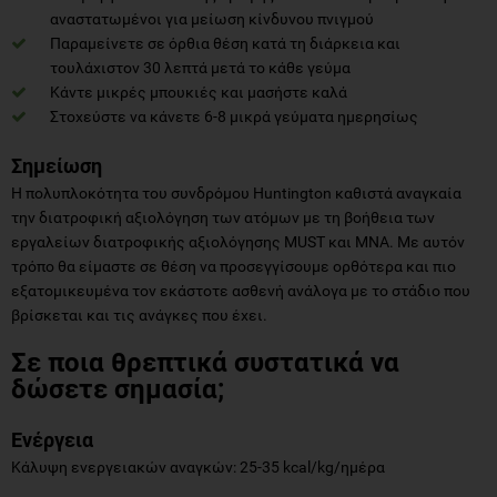
αναστατωμένοι για μείωση κίνδυνου πνιγμού
Παραμείνετε σε όρθια θέση κατά τη διάρκεια και
τουλάχιστον 30 λεπτά μετά το κάθε γεύμα
Κάντε μικρές μπουκιές και μασήστε καλά
Στοχεύστε να κάνετε 6-8 μικρά γεύματα ημερησίως
Σημείωση
Η πολυπλοκότητα του συνδρόμου Huntington καθιστά αναγκαία
την διατροφική αξιολόγηση των ατόμων με τη βοήθεια των
εργαλείων διατροφικής αξιολόγησης MUST και MNA. Με αυτόν
τρόπο θα είμαστε σε θέση να προσεγγίσουμε ορθότερα και πιο
εξατομικευμένα τον εκάστοτε ασθενή ανάλογα με το στάδιο που
βρίσκεται και τις ανάγκες που έχει.
Σε ποια θρεπτικά συστατικά να
δώσετε σημασία;
Ενέργεια
Κάλυψη ενεργειακών αναγκών: 25-35 kcal/kg/ημέρα