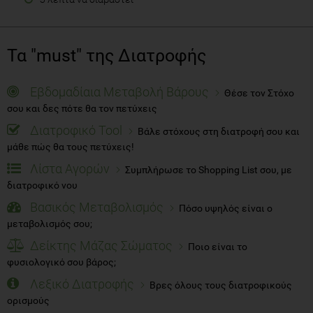
Τα "must" της Διατροφής
Εβδομαδίαια Μεταβολή Βάρους
Θέσε τον Στόχο
σου και δες πότε θα τον πετύχεις
Διατροφικό Tool
Βάλε στόχους στη διατροφή σου και
μάθε πώς θα τους πετύχεις!
Λίστα Αγορών
Συμπλήρωσε το Shopping List σου, με
διατροφικό νου
Βασικός Μεταβολισμός
Πόσο υψηλός είναι ο
μεταβολισμός σου;
Δείκτης Μάζας Σώματος
Ποιο είναι το
φυσιολογικό σου βάρος;
Λεξικό Διατροφής
Βρες όλους τους διατροφικούς
ορισμούς