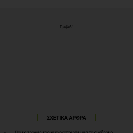
Προβολή
ΣΧΕΤΙΚΑ ΑΡΘΡΑ
Ποιες τροφές έχουν ενοχοποιηθεί για το σύνδρομο