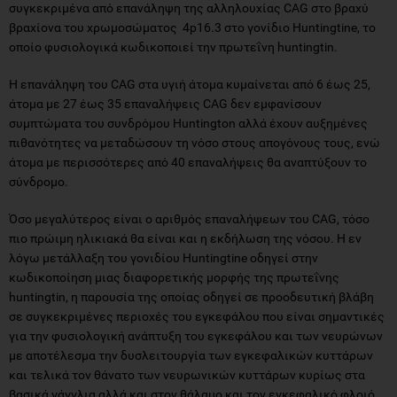
συγκεκριμένα από επανάληψη της αλληλουχίας CAG στο βραχύ
βραχίονα του χρωμοσώματος 4p16.3 στο γονίδιο Huntingtine, το
οποίο φυσιολογικά κωδικοποιεί την πρωτεΐνη huntingtin.
Η επανάληψη του CAG στα υγιή άτομα κυμαίνεται από 6 έως 25,
άτομα με 27 έως 35 επαναλήψεις CAG δεν εμφανίσουν
συμπτώματα του συνδρόμου Huntington αλλά έχουν αυξημένες
πιθανότητες να μεταδώσουν τη νόσο στους απογόνους τους, ενώ
άτομα με περισσότερες από 40 επαναλήψεις θα αναπτύξουν το
σύνδρομο.
Όσο μεγαλύτερος είναι ο αριθμός επαναλήψεων του CAG, τόσο
πιο πρώιμη ηλικιακά θα είναι και η εκδήλωση της νόσου. Η εν
λόγω μετάλλαξη του γονιδίου Huntingtine οδηγεί στην
κωδικοποίηση μιας διαφορετικής μορφής της πρωτεΐνης
huntingtin, η παρουσία της οποίας οδηγεί σε προοδευτική βλάβη
σε συγκεκριμένες περιοχές του εγκεφάλου που είναι σημαντικές
για την φυσιολογική ανάπτυξη του εγκεφάλου και των νευρώνων
με αποτέλεσμα την δυσλειτουργία των εγκεφαλικών κυττάρων
και τελικά τον θάνατο των νευρωνικών κυττάρων κυρίως στα
βασικά γάγγλια αλλά και στον θάλαμο και τον εγκεφαλικό φλοιό