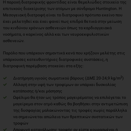
Η παροχή διατροφικής φροντίδας είναι θεμελιώδες στοιχείο της
επιτυχούς διαχείρισης των ατόμων με σύνδρομο Huntington. Η
Μεσογειακή διατροφή είναι το διατροφικό πρότυπο εκείνο που
έχει μελετηθεί και έχει φανεί πως επιδρά θετικά στην μείωση
του κινδύνου χρόνιων ασθενειών όπως τα καρδιαγγειακά
νοσήματα, ο καρκίνος αλλά και των νευροεκφυλιστικών
ασθενειών.
Παρόλο που υπάρχουν σημαντικά κενά που χρήζουν μελέτης στις
υπάρχουσες κατευθυντήριες διατροφικές συστάσεις, η
διατροφική παρέμβαση στοχεύει στα εξής:
2
Διατήρηση υγιούς σωματικού βάρους (ΔΜΣ 20-24,9 kg/m
)
Αλλαγή στην υφή των τροφίμων αν υπάρχει δυσκολίας
κατάποσης ή/και μάσησης
Ωφέλιμο θα ήταν ως τρόπος μαγειρέματος να επιλέγεται το
μαγείρεμα στον ατμό καθώς θα βοηθήσει στην αντιμετώπιση
της δυσφαγίας μαλακώνοντας τις τροφές χωρίς παράλληλα
να σημειώνεται απώλεια των θρεπτικών συστατικών των
τροφών
Αποφυγή κατανάλωσης τροφής αν είστε κουρασμένοι ή