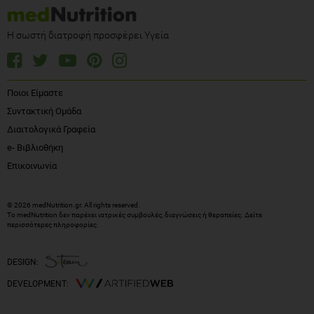
Η σωστή διατροφή προσφέρει Υγεία
Ποιοι Είμαστε
Συντακτική Ομάδα
Διαιτολογικά Γραφεία
e- Βιβλιοθήκη
Επικοινωνία
© 2026 medNutrition.gr. All rights reserved.
Το medNutrition δεν παρέχει ιατρικές συμβουλές, διαγνώσεις ή θεραπείες.
Δείτε
περισσότερες πληροφορίες
.
DESIGN:
DEVELOPMENT: