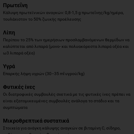
Πρωτεΐνη
Κάλυψη πρωτεϊνικών αναγκών: 0,8-1,5 g πρωτεΐνης/kg/ημέρα,
τουλάχιστον το 50% ζωικής προέλευσης
Λίπη
Περίπου το 25% των ημερήσιων προσλαμβανόμενων θερμίδων να
καλύπτεται από λιπαρά (μονο- και πολυακόρεστα λιπαρά οξέα και
ω3 λιπαρά οξέα)
Υγρά
Επαρκής λήψη υγρών (30–35 ml υγρού/kg)
Φυτικές ίνες
Οι διατροφικές συμβουλές σχετικά με τις φυτικές ίνες πρέπει να
είναι εξατομικευμένες συμβουλές ανάλογα το στάδιο και τα
συμπτώματα
Μικροθρεπτικά συστατικά
Στοιχεία για ανάγκη κάλυψης αναγκών σε βιταμίνη C, σίδηρο,