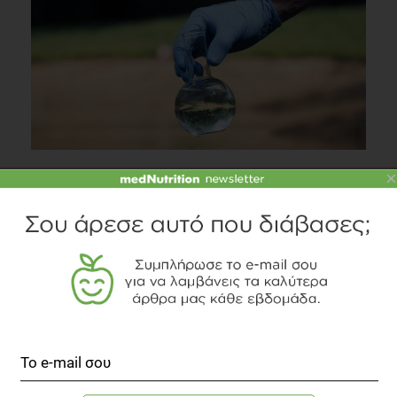
Cr-Χριστούγεννα
×
Συστάσεις Διατροφής
5 λεπτά να διαβαστεί