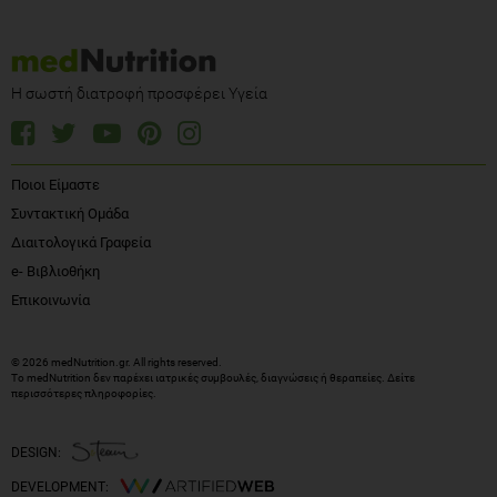
Η σωστή διατροφή προσφέρει Υγεία
Ποιοι Είμαστε
Συντακτική Ομάδα
Διαιτολογικά Γραφεία
e- Βιβλιοθήκη
Επικοινωνία
© 2026 medNutrition.gr. All rights reserved.
Το medNutrition δεν παρέχει ιατρικές συμβουλές, διαγνώσεις ή θεραπείες.
Δείτε
περισσότερες πληροφορίες
.
DESIGN:
DEVELOPMENT: