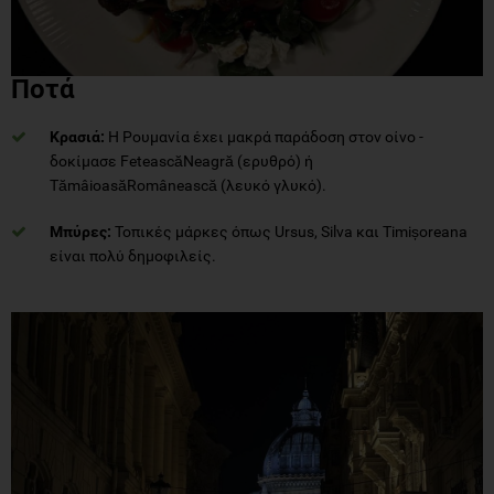
Ποτά
Κρασιά:
Η Ρουμανία έχει μακρά παράδοση στον οίνο -
δοκίμασε FeteascăNeagră (ερυθρό) ή
TămâioasăRomânească (λευκό γλυκό).
Μπύρες:
Τοπικές μάρκες όπως Ursus, Silva και Timișoreana
είναι πολύ δημοφιλείς.