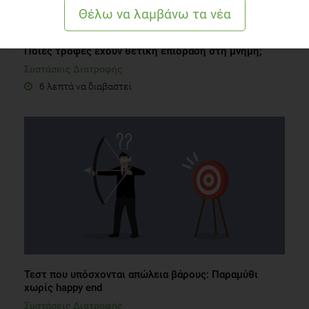
Ποιες τροφές έχουν θετική επίδραση στη μνήμη;
Συστάσεις Διατροφής
6 λεπτά να διαβαστεί
Τεστ που υπόσχονται απώλεια βάρους: Παραμύθι
χωρίς happy end
Συστάσεις Διατροφής