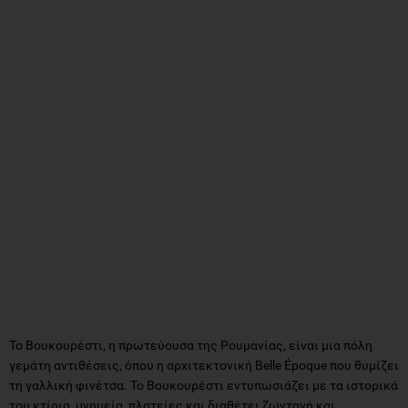
Το Βουκουρέστι, η πρωτεύουσα της Ρουμανίας, είναι μια πόλη
γεμάτη αντιθέσεις, όπου η αρχιτεκτονική Belle Époque που θυμίζει
τη γαλλική φινέτσα. Το Βουκουρέστι εντυπωσιάζει με τα ιστορικά
του κτίρια, μνημεία, πλατείες και διαθέτει ζωντανή και