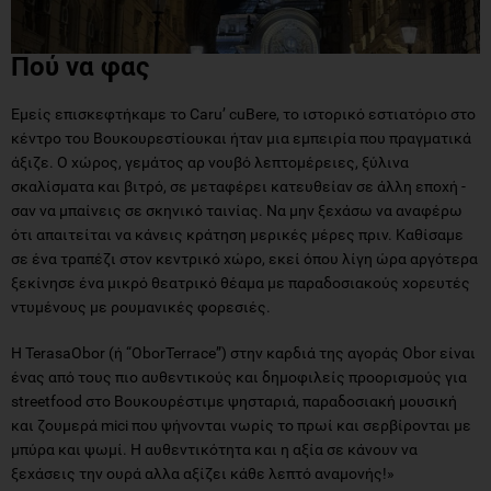
Πού να φας
Εμείς επισκεφτήκαμε το Caru’ cuBere, το ιστορικό εστιατόριο στο
κέντρο του Βουκουρεστίουκαι ήταν μια εμπειρία που πραγματικά
άξιζε. Ο χώρος, γεμάτος αρ νουβό λεπτομέρειες, ξύλινα
σκαλίσματα και βιτρό, σε μεταφέρει κατευθείαν σε άλλη εποχή -
σαν να μπαίνεις σε σκηνικό ταινίας. Να μην ξεχάσω να αναφέρω
ότι απαιτείται να κάνεις κράτηση μερικές μέρες πριν. Καθίσαμε
σε ένα τραπέζι στον κεντρικό χώρο, εκεί όπου λίγη ώρα αργότερα
ξεκίνησε ένα μικρό θεατρικό θέαμα με παραδοσιακούς χορευτές
ντυμένους με ρουμανικές φορεσιές.
Η TerasaObor (ή “OborTerrace”) στην καρδιά της αγοράς Obor είναι
ένας από τους πιο αυθεντικούς και δημοφιλείς προορισμούς για
streetfood στο Βουκουρέστιμε ψησταριά, παραδοσιακή μουσική
και ζουμερά mici που ψήνονται νωρίς το πρωί και σερβίρονται με
μπύρα και ψωμί. Η αυθεντικότητα και η αξία σε κάνουν να
ξεχάσεις την ουρά αλλα αξίζει κάθε λεπτό αναμονής!»