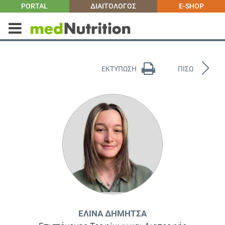
PORTAL
ΔΙΑΙΤΟΛΟΓΟΣ
E-SHOP
ΕΚΤΥΠΩΣΗ
ΠΙΣΩ
ΕΛΊΝΑ ΔΉΜΗΤΣΑ