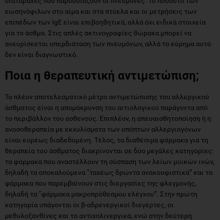
διαταραχές που παρουσιάζουν οι πνεύμονες. Το ποσοστό των
εωσηνόφιλων στο αίμα και στα πτύελα και οι μετρήσεις των
επιπέδων των IgE είναι επιβοηθητικά, αλλά όχι ειδικά στοιχεία
για το άσθμα. Στις απλές ακτινογραφίες θώρακα μπορεί να
ανευρίσκεται υπερδιάταση των πνευμόνων, αλλά το εύρημα αυτό
δεν είναι διαγνωστικό.
Ποια η θεραπευτική αντιμετώπιση;
Το πλέον αποτελεσματικό μέτρο αντιμετώπισης του αλλεργικού
άσθματος είναι η απομάκρυνση του αιτιολογικού παράγοντα από
το περιβάλλον του ασθενούς. Επιπλέον, η απευαισθητοποίηση ή η
ανοσοθεραπεία με εκχυλίσματα των υπόπτων αλλεργιογόνων
είναι ευρέως διαδεδομένη. Τέλος, τα διαθέσιμα φάρμακα για τη
θεραπεία του άσθματος διακρίνονται σε δύο μεγάλες κατηγορίες:
τα φάρμακα που αναστέλλουν τη σύσπαση των λείων μυικών ινών,
δηλαδή τα αποκαλούμενα “ταχέως δρώντα ανακουφιστικά” και τα
φάρμακα που παρεμβαίνουν στις διεργασίες της φλεγμονής,
δηλαδή τα “φάρμακα μακροπρόθεσμου ελέγχου”. Στην πρώτη
κατηγορία υπάγονται οι β-αδρενεργικοί διεγέρτες, οι
μεθυλοξανθίνες και τα αντιχολινεργικά, ενώ στην δεύτερη