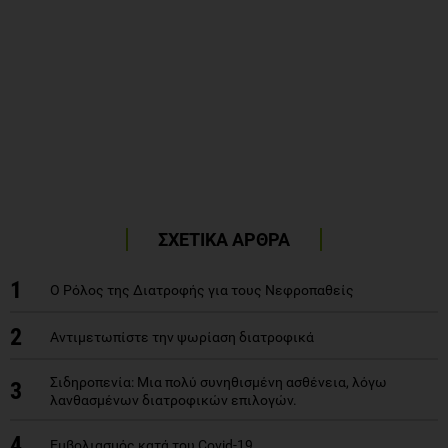
ΣΧΕΤΙΚΑ ΑΡΘΡΑ
1
Ο Ρόλος της Διατροφής για τους Νεφροπαθείς
2
Αντιμετωπίστε την ψωρίαση διατροφικά
Σιδηροπενία: Μια πολύ συνηθισμένη ασθένεια, λόγω
3
λανθασμένων διατροφικών επιλογών.
4
Εμβολιασμός κατά του Covid-19