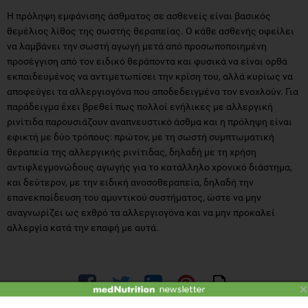
Η πρόληψη εμφάνισης άσθματος σε ασθενείς είναι βασικός
θεμέλιος λίθος της σωστής θεραπείας. Ο κάθε ασθενής οφείλει
να λαμβάνει την σωστή αγωγή μετά από προσωποποιημένη
προσέγγιση από τον ειδικό θεράποντα και φυσικά να είναι ορθά
εκπαιδευμένος να αντιμετωπίσει την κρίση του, αλλά κυρίως να
αποφεύγει τα αλλεργιογόνα που αποδεδειγμένα τον ενοχλούν. Για
παράδειγμα έχει βρεθεί πως πολλοί ενήλικες με αλλεργική
ρινίτιδα παρουσιάζουν αναπνευστικό άσθμα και η πρόληψη είναι
εφικτή με δύο τρόπους: πρώτον, με τη σωστή συμπτωματική
θεραπεία της αλλεργικής ρινίτιδας, δηλαδή με τη χρήση
αντιφλεγμονώδους αγωγής για το κατάλληλο χρονικό διάστημα,
και δεύτερον, με την ειδική ανοσοθεραπεία, δηλαδή την
επανεκπαίδευση του αμυντικού συστήματος, ώστε να μην
αναγνωρίζει ως εχθρό τα αλλεργιογόνα και να μην προκαλεί
αλλεργία κατά την επαφή με αυτά.
×