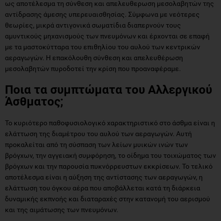
ως αποτέλεσμα τη σύνθεση και απελευθερωση μεσολαβητών της
αντίδρασης άμεσης υπερευαισθησίας. Σύμφωνα με νεότερες
θεωρίες, μικρά αντιγονικά σωματίδια διαπερνούν τους
αμυντικούς μηχανισμούς των πνευμόνων και έρχονται σε επαφή
με τα μαστοκύτταρα του επιθηλίου του αυλού των κεντρικών
αεραγωγών. Η επακόλουθη σύνθεση και απελευθέρωση
μεσολαβητών πυροδοτεί την κρίση που προαναφέραμε.
Ποια τα συμπτώματα του Αλλεργικού
Άσθματος;
Το κυριότερο παθοφυσιολογικό χαρακτηριστικό στο άσθμα είναι η
ελάττωση της διαμέτρου του αυλού των αεραγωγών. Αυτή
προκαλείται από τη σύσπαση των λείων μυικών ινών των
βρόγχων, την αγγειακή συμφόρηση, το οίδημα του τοιχώματος των
βρόγχων και την παρουσία πυκνόρρευστων εκκρίσεων. Το τελικό
αποτέλεσμα είναι η αύξηση της αντίστασης των αεραγωγών, η
ελάττωση του όγκου αέρα που αποβάλλεται κατά τη διάρκεια
δυναμικής εκπνοής και διαταραχές στην κατανομή του αερισμού
και της αιμάτωσης των πνευμόνων.