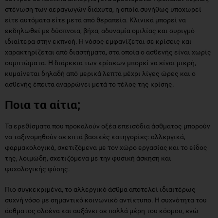
στένωση των αεραγωγών διάχυτα, η οποία συνήθως υποχωρεί
είτε αυτόματα είτε μετά από θεραπεία. Κλινικά μπορεί να
εκδηλωθεί με δύσπνοια, βήχα, αδυναμία ομιλίας και συριγμό
ιδιαίτερα στην εκπνοή. Η νόσος εμφανίζεται σε κρίσεις και
χαρακτηρίζεται από διαστήματα, στα οποία ο ασθενής είναι χωρίς
συμπτώματα. Η διάρκεια των κρίσεων μπορεί να είναι μικρή,
κυμαίνεται δηλαδή από μερικά λεπτά μέχρι λίγες ώρες και ο
ασθενής έπειτα αναρρώνει μετά το τέλος της κρίσης.
Ποια τα αίτια;
Τα ερεθίσματα που προκαλούν οξέα επεισόδια άσθματος μπορούν
να ταξινομηθούν σε επτά βασικές κατηγορίες: αλλεργικά,
φαρμακολογικά, σχετιζόμενα με τον χώρο εργασίας και το είδος
της, λοιμώδη, σχετιζόμενα με την φυσική άσκηση και
ψυχολογικής φύσης.
Πιο συγκεκριμένα, το αλλεργικό άσθμα αποτελεί ιδιαιτέρως
συχνή νόσο με σημαντικό κοινωνικό αντίκτυπο. Η συχνότητα του
άσθματος ολοένα και αυξάνει σε πολλά μέρη του κόσμου, ενώ