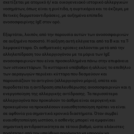
σχετίζεται με ατομικό ή/ και οικογενειακό ιστορικό αλλεργικών
νοσημάτων, όπως είναι η ρινίτιδα, η ουρτικάρια και το έκζεμα, με
θετικές δερματοαντιδράσεις, με αυξημένα επίπεδα
ανοσοσφαιρίνης IgE στον ορό.
Εξαρτάται, λοιπόν, από την παρουσία αυτών των ανοσοσφαιρινών
σε αυξημένο ποσοστό. Η αύξηση αυτή ελέγχεται από τα Β και τα Τ-
λεμφοκύτταρα. Οι ασθματικές κρίσεις εκλύονται μετά από την
αλληλεπίδραση του αλλεργιογόνου με τα μόρια των IgE
ανοσοσφαιρινών που είναι προσκολλημένα πάνω στην επιφάνεια
των ιστιοκυττάρων. Το κυτταρικό υπόβαθρο ή αλλιώς το επιθήλιο
των αεραγωγών περιέχει κύτταρα που δεσμεύουν και
παρουσιάζουν το αντιγόνο (αλλεργιογόνο μόριο), οπότε και
πυροδοτείται η αντίδραση απελευθέρωσης ανοσοσφαιρινών και η
ενεργοποίηση της αλλεργικής αντίδρασης. Τα περισσότερα
αλλεργιογόνα που προκαλούν το άσθμα είναι αερογενή και
προκειμένου να προκαλέσουν ευαισθητοποίηση πρέπει να είναι
σε αφθονία για σημαντικά χρονικά διαστήματα. Όταν συμβεί
ευαισθητοποίηση ωστόσο, ο ασθενής μπορεί να εμφανίσει
σημαντική αντιδραστικότητα σε τέτοιο βαθμό, ώστε ελάχιστες
ποσότητες από τον υπεύθυνο παράγοντα να μπορούν να