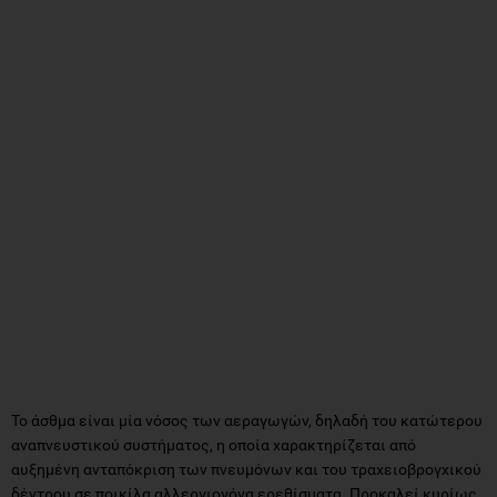
Το άσθμα είναι μία νόσος των αεραγωγών, δηλαδή του κατώτερου
αναπνευστικού συστήματος, η οποία χαρακτηρίζεται από
αυξημένη ανταπόκριση των πνευμόνων και του τραχειοβρογχικού
δέντρου σε ποικίλα αλλεργιογόνα ερεθίσματα. Προκαλεί κυρίως