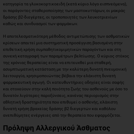
κατηγορία τα γλυκοκορτικοειδή (κατά κύριο λόγο εισπνεόμενα),
οι παράγοντες σταθεροποίησης των μαστοκυττάρων, οι μακράς
δράσης β2-διεγέρτες, οι τροποποιητές των λευκοτριενίων
καθώς και συνδυασμοί των φαρμάκων.
Η αποτελεσματικότερη μέθοδος αντιμετώπισης των ασθματικών
κρίσεων απαιτεί μια συστηματική προσέγγιση βασισμένη στην
επιθετική χρήση συμπαθητικομιμητικών παραγόντων και στη
συνεχή καταγραφή των παραμέτρων βελτίωσης. Ο κύριος στόχος
της χρόνιας θεραπείας είναι να επιτευχθεί μια σταθερή,
ασυμπτωματική κατάσταση με την καλύτερη δυνατή πνευμονική
λειτουργία, χρησιμοποιώντας βέβαια την ελάχιστη δυνατή
φαρμακευτική αγωγή. Οι κατευθυντήριες οδηγίες είναι σαφής
και στοχεύουν στην καλή ποιότητα ζωής του ασθενούς με όσο το
δυνατόν λιγότερες παροξύνσεις, κανένας περιορισμός στην
αθλητική δραστηριότητα που επιθυμεί ο ασθενής, ελάχιστη
δυνατή χρήση βραχείας δράσης β2 διεγερτών και καθόλου
ανεπιθύμητες ενέργειες από την θεραπεία που εφαρμόζεται.
Πρόληψη Αλλεργικού Άσθματος