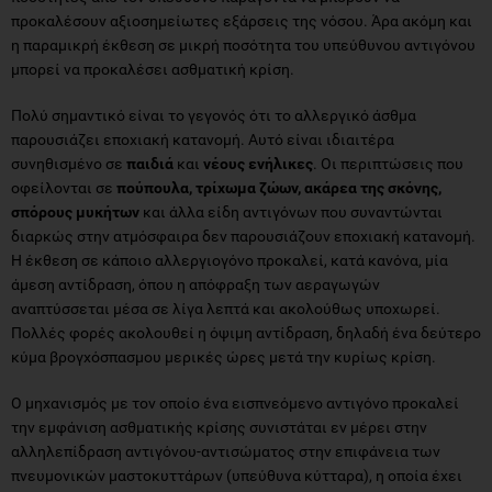
προκαλέσουν αξιοσημείωτες εξάρσεις της νόσου. Άρα ακόμη και
η παραμικρή έκθεση σε μικρή ποσότητα του υπεύθυνου αντιγόνου
μπορεί να προκαλέσει ασθματική κρίση.
Πολύ σημαντικό είναι το γεγονός ότι το αλλεργικό άσθμα
παρουσιάζει εποχιακή κατανομή. Αυτό είναι ιδιαιτέρα
συνηθισμένο σε
παιδιά
και
νέους ενήλικες
. Οι περιπτώσεις που
οφείλονται σε
πούπουλα, τρίχωμα ζώων, ακάρεα της σκόνης,
σπόρους μυκήτων
και άλλα είδη αντιγόνων που συναντώνται
διαρκώς στην ατμόσφαιρα δεν παρουσιάζουν εποχιακή κατανομή.
Η έκθεση σε κάποιο αλλεργιογόνο προκαλεί, κατά κανόνα, μία
άμεση αντίδραση, όπου η απόφραξη των αεραγωγών
αναπτύσσεται μέσα σε λίγα λεπτά και ακολούθως υποχωρεί.
Πολλές φορές ακολουθεί η όψιμη αντίδραση, δηλαδή ένα δεύτερο
κύμα βρογχόσπασμου μερικές ώρες μετά την κυρίως κρίση.
Ο μηχανισμός με τον οποίο ένα εισπνεόμενο αντιγόνο προκαλεί
την εμφάνιση ασθματικής κρίσης συνιστάται εν μέρει στην
αλληλεπίδραση αντιγόνου-αντισώματος στην επιφάνεια των
πνευμονικών μαστοκυττάρων (υπεύθυνα κύτταρα), η οποία έχει