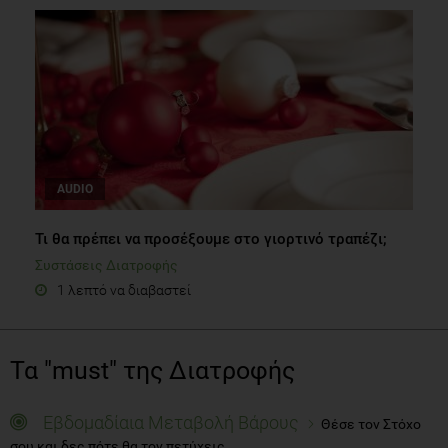
AUDIO
Τι θα πρέπει να προσέξουμε στο γιορτινό τραπέζι;
Συστάσεις Διατροφής
1 λεπτό να διαβαστεί
Τα "must" της Διατροφής
Εβδομαδίαια Μεταβολή Βάρους
Θέσε τον Στόχο
σου και δες πότε θα τον πετύχεις