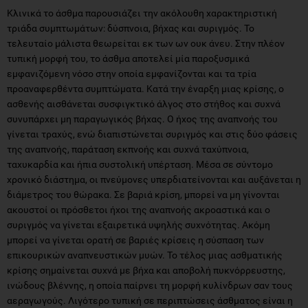
Κλινικά το άσθμα παρουσιάζει την ακόλουθη χαρακτηριστική
τριάδα συμπτωμάτων: δύσπνοια, βήχας και συριγμός. Το
τελευταίο μάλιστα θεωρείται εκ των ων ουκ άνευ. Στην πλέον
τυπική μορφή του, το άσθμα αποτελεί μία παροξυσμικά
εμφανιζόμενη νόσο στην οποία εμφανίζονται και τα τρία
προαναφερθέντα συμπτώματα. Κατά την έναρξη μιας κρίσης, ο
ασθενής αισθάνεται συσφιγκτικό άλγος στο στήθος και συχνά
συνυπάρχει μη παραγωγικός βήχας. Ο ήχος της αναπνοής του
γίνεται τραχύς, ενώ διαπιστώνεται συριγμός και στις δύο φάσεις
της αναπνοής, παράταση εκπνοής και συχνά ταχύπνοια,
ταχυκαρδία και ήπια συστολική υπέρταση. Μέσα σε σύντομο
χρονικό διάστημα, οι πνεύμονες υπερδιατείνονται και αυξάνεται η
διάμετρος του θώρακα. Σε βαριά κρίση, μπορεί να μη γίνονται
ακουστοί οι πρόσθετοι ήχοι της αναπνοής ακροαστικά και ο
συριγμός να γίνεται εξαιρετικά υψηλής συχνότητας. Ακόμη
μπορεί να γίνεται ορατή σε βαριές κρίσεις η σύσπαση των
επικουρικών αναπνευστικών μυών. Το τέλος μιας ασθματικής
κρίσης σημαίνεται συχνά με βήχα και αποβολή πυκνόρρευστης,
ινώδους βλέννης, η οποία παίρνει τη μορφή κυλίνδρων σαν τους
αεραγωγούς. Λιγότερο τυπική σε περιπτώσεις άσθματος είναι η