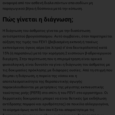
αναφορά από τον ασθενή διαλειπόντων επεισοδίων μη
παραγωγικού βήχα ή δύσπνοια μετά την κόπωση.
Πώς γίνεται η διάγνωση;
Η διάγνωση του άσθματος γίνεται με την διαπίστωση
αντιστρεπτού βρογχόσπασμου. Αυτό συμβαίνει, όταν παρατηρείται
αύξηση της τιμής του FEV1 (βεβιασμένη εκπνοή ή ταχέως
εκπνεόμενος όγκος αέρα (σε λίτρα) σ’ ένα δευτερόλεπτο) κατά
15% (ή παραπάνω) μετά την χορήγηση 2 εισπνοών β-αδρενεργικού
διεγέρτη. Στην περίπτωση που η σπιρομέτρηση είναι αρχικά
φυσιολογική, είναι δυνατόν να γίνει η διάγνωση του άσθματος με
τις δοκιμασίες πρόκλησης με διάφορες ουσίες. Από τη στιγμή που
θα μπει η διάγνωση, η πορεία της νόσου και η
αποτελεσματικότητα της θεραπευτικής αγωγής
παρακολουθούνται με μετρήσεις της μέγιστης εκπνευστικής
ταχύτητας ροής (PEFR) στο σπίτι ή του FEV1 στο εργαστήριο. Οι
δερματικές δοκιμασίες μπορεί να είναι θετικές (με εκδήλωση
αντίδρασης πομφού και ερυθρότητας) σε ποικίλα αλλεργιογόνα,
το εύρημα όμως αυτό δεν σχετίζεται απαραίτητα με τις