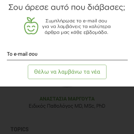
ΒΙΒΛΙΟΓΡΑΦΙΑ
Simon D. Recent Advances in Clinical Allergy and
Immunology. Int Arch Allergy Immunol. 2018; 177(4): 324-
333
Καραγιάννης Αστέριος (2017). Εσωτερική Παθολογία, Ε'
έκδοση, Αριστοτέλειο Πανεπιστήμιο Θεσσαλονίκης,
Τμήμα Ιατρικής Τομέας Παθολογίας, σελ. 24-26. University
Studio Press
Kasper Hause, Braunwald Longo, Fauci Jameson (2005).
Harrison Εσωτερική Παθολογία, 16η έκδοση.
Επιστημονικές Εκδόσεις Παρισιάνου ΑΕ
ΑΝΑΣΤΑΣΊΑ ΜΑΡΓΟΎΤΑ
Ειδικός Παθολόγος MD, MSc, PhD
TOPICS