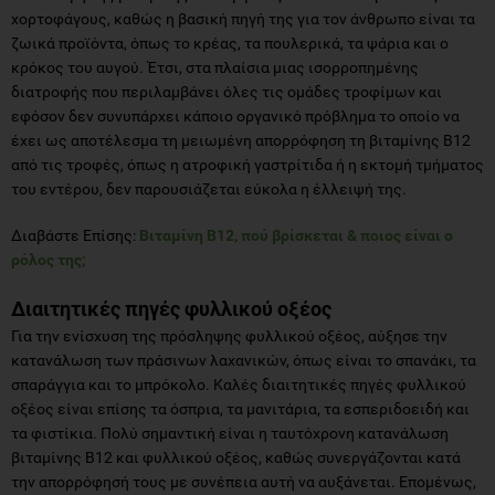
χορτοφάγους, καθώς η βασική πηγή της για τον άνθρωπο είναι τα
ζωικά προϊόντα, όπως το κρέας, τα πουλερικά, τα ψάρια και ο
κρόκος του αυγού. Έτσι, στα πλαίσια μιας ισορροπημένης
διατροφής που περιλαμβάνει όλες τις ομάδες τροφίμων και
εφόσον δεν συνυπάρχει κάποιο οργανικό πρόβλημα το οποίο να
έχει ως αποτέλεσμα τη μειωμένη απορρόφηση τη βιταμίνης Β12
από τις τροφές, όπως η ατροφική γαστρίτιδα ή η εκτομή τμήματος
του εντέρου, δεν παρουσιάζεται εύκολα η έλλειψή της.
Διαβάστε Επίσης:
Βιταμίνη Β12, πού βρίσκεται & ποιος είναι ο
ρόλος της;
Διαιτητικές πηγές φυλλικού οξέος
Για την ενίσχυση της πρόσληψης φυλλικού οξέος, αύξησε την
κατανάλωση των πράσινων λαχανικών, όπως είναι το σπανάκι, τα
σπαράγγια και το μπρόκολο. Καλές διαιτητικές πηγές φυλλικού
οξέος είναι επίσης τα όσπρια, τα μανιτάρια, τα εσπεριδοειδή και
τα φιστίκια. Πολύ σημαντική είναι η ταυτόχρονη κατανάλωση
βιταμίνης Β12 και φυλλικού οξέος, καθώς συνεργάζονται κατά
την απορρόφησή τους με συνέπεια αυτή να αυξάνεται. Επομένως,