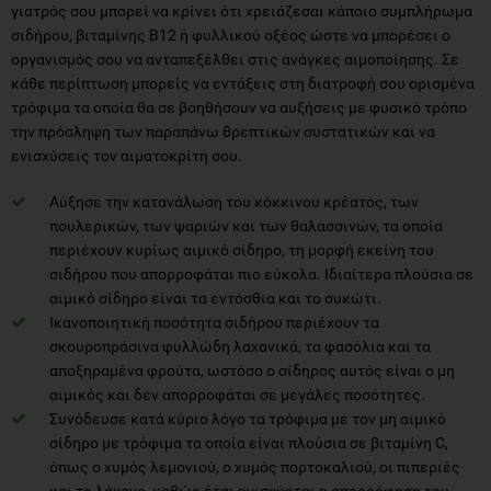
γιατρός σου μπορεί να κρίνει ότι χρειάζεσαι κάποιο συμπλήρωμα
σιδήρου, βιταμίνης Β12 ή φυλλικού οξέος ώστε να μπορέσει ο
οργανισμός σου να ανταπεξέλθει στις ανάγκες αιμοποίησης. Σε
κάθε περίπτωση μπορείς να εντάξεις στη διατροφή σου ορισμένα
τρόφιμα τα οποία θα σε βοηθήσουν να αυξήσεις με φυσικό τρόπο
την πρόσληψη των παραπάνω θρεπτικών συστατικών και να
ενισχύσεις τον αιματοκρίτη σου.
Αύξησε την κατανάλωση του κόκκινου κρέατος, των
πουλερικών, των ψαριών και των θαλασσινών, τα οποία
περιέχουν κυρίως αιμικό σίδηρο, τη μορφή εκείνη του
σιδήρου που απορροφάται πιο εύκολα. Ιδιαίτερα πλούσια σε
αιμικό σίδηρο είναι τα εντόσθια και το συκώτι.
Ικανοποιητική ποσότητα σιδήρου περιέχουν τα
σκουροπράσινα φυλλώδη λαχανικά, τα φασόλια και τα
αποξηραμένα φρούτα, ωστόσο ο σίδηρος αυτός είναι ο μη
αιμικός και δεν απορροφάται σε μεγάλες ποσότητες.
Συνόδευσε κατά κύριο λόγο τα τρόφιμα με τον μη αιμικό
σίδηρο με τρόφιμα τα οποία είναι πλούσια σε βιταμίνη C,
όπως ο χυμός λεμονιού, ο χυμός πορτοκαλιού, οι πιπεριές
και το λάχανο, καθώς έτσι ενισχύεται η απορρόφηση του