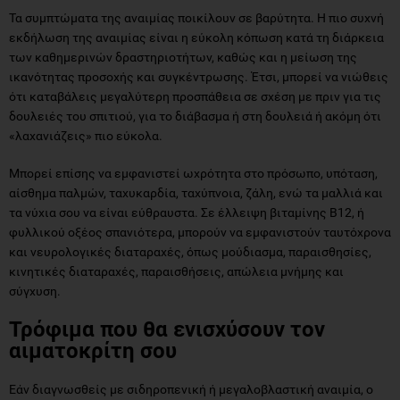
Τα συμπτώματα της αναιμίας ποικίλουν σε βαρύτητα. Η πιο συχνή
εκδήλωση της αναιμίας είναι η εύκολη κόπωση κατά τη διάρκεια
των καθημερινών δραστηριοτήτων, καθώς και η μείωση της
ικανότητας προσοχής και συγκέντρωσης. Έτσι, μπορεί να νιώθεις
ότι καταβάλεις μεγαλύτερη προσπάθεια σε σχέση με πριν για τις
δουλειές του σπιτιού, για το διάβασμα ή στη δουλειά ή ακόμη ότι
«λαχανιάζεις» πιο εύκολα.
Μπορεί επίσης να εμφανιστεί ωχρότητα στο πρόσωπο, υπόταση,
αίσθημα παλμών, ταχυκαρδία, ταχύπνοια, ζάλη, ενώ τα μαλλιά και
τα νύχια σου να είναι εύθραυστα. Σε έλλειψη βιταμίνης Β12, ή
φυλλικού οξέος σπανιότερα, μπορούν να εμφανιστούν ταυτόχρονα
και νευρολογικές διαταραχές, όπως μούδιασμα, παραισθησίες,
κινητικές διαταραχές, παραισθήσεις, απώλεια μνήμης και
σύγχυση.
Τρόφιμα που θα ενισχύσουν τον
αιματοκρίτη σου
Εάν διαγνωσθείς με σιδηροπενική ή μεγαλοβλαστική αναιμία, ο