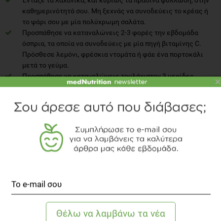
καθημερινότητά σου. Μη ξεχνάς να συνοδεύεις το κρέας ή
το ψάρι σου με μία πολύχρωμη σαλάτα.
Προσπάθησε να καταναλώνεις 2-3 φορές την εβδομάδα
όσπρια, τα οποία να συνοδεύεις με μία πηγή βιταμίνης C.
Πρόσθεσε λεμόνι, φρέσκια ντομάτα ή φάε ένα πορτοκάλι
μετά το γεύμα.
Προσπάθησε να καταναλώνεις τουλάχιστον 3 μερίδες
×
φρούτων και 2 μερίδες γαλακτοκομικών την ημέρα, όπως
ημιαποβουτυρωμένο γάλα ή γιαούρτι, το οποίο είναι
προτιμότερο να το καταναλώνεις ως σνακ και όχι μαζί με τα
κύρια γεύματα.
ΒΙΒΛΙΟΓΡΑΦΙΑ
Reinhart, W.H. The optimum hematocrit. Clin Hemorheol
Microcirc 64. 2016: 575-585.