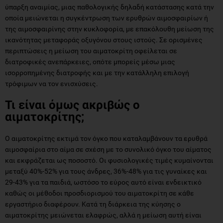
ύπαρξη αναιμίας, μιας παθολογικής δηλαδή κατάστασης κατά την
οποία μειώνεται η συγκέντρωση των ερυθρών αιμοσφαιρίων ή
της αιμοσφαιρίνης στην κυκλοφορία, με επακόλουθη μείωση της
ικανότητας μεταφοράς οξυγόνου στους ιστούς. Σε ορισμένες
περιπτώσεις η μείωση του αιματοκρίτη οφείλεται σε
διατροφικές ανεπάρκειες, οπότε μπορείς μέσω μιας
ισορροπημένης διατροφής και με την κατάλληλη επιλογή
τρόφιμων να τον ενισχύσεις.
Τι είναι όμως ακριβώς ο
αιματοκρίτης;
Ο αιματοκρίτης εκτιμά τον όγκο που καταλαμβάνουν τα ερυθρά
αιμοσφαίρια στο αίμα σε σχέση με το συνολικό όγκο του αίματος
και εκφράζεται ως ποσοστό. Οι φυσιολογικές τιμές κυμαίνονται
μεταξύ 40%-52% για τους άνδρες, 36%-48% για τις γυναίκες και
29-43% για τα παιδιά, ωστόσο το εύρος αυτό είναι ενδεικτικό
καθώς οι μέθοδοι προσδιορισμού του αιματοκρίτη σε κάθε
εργαστήριο διαφέρουν. Κατά τη διάρκεια της κύησης ο
αιματοκρίτης μειώνεται ελαφρώς, αλλά η μείωση αυτή είναι