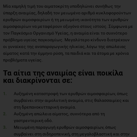
Μία χαμηλή τιμή του αιματοκρίτη υποδηλώνει συνήθως την
ύπαρξη αναιμίας, δηλαδή τον μειωμένο αριθμό κυκλοφορούντων
ερυθρών αιμοσφαιρίων ή τη μειωμένη ικανότητα των ερυθρών
αιμοσφαιρίων να μεταφέρουν οξυγόνο στους ιστούς. Σύμφωνα με
τον Παγκόσμιο Οργανισμό Υγείας, η αναιμία είναι το συχνότερο
πρόβλημα υγείας παγκοσμίως. Μεγαλύτερο κίνδυνο διατρέχουν
οι γυναίκες της αναπαραγωγικής ηλικίας, λόγω της απώλειας
αίματος κατά την έμμηνο ρύση, τα παιδιά και τα άτομα με χρόνια
προβλήματα υγείας.
Τα αίτια της αναιμίας είναι ποικίλα
και διακρίνονται σε:
Αυξημένη καταστροφή των ερυθρών αιμοσφαιρίων, όπως
συμβαίνει στην αιμολυτική αναιμία, στις θαλασσαιμίες και
στη δρεπανοκυτταρική αναιμία.
Αυξημένη απώλεια αίματος, συχνότερα από τη
γαστρεντερική οδό.
Μειωμένη παραγωγή ερυθρών αιμοσφαιρίων, όπως
συμβαίνει στη σιδηροπενική, στη μεγαλοβλαστική και στην