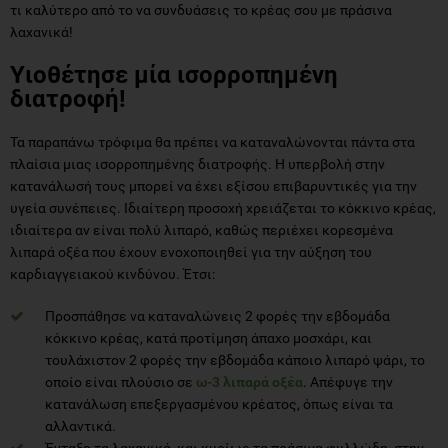
τι καλύτερο από το να συνδυάσεις το κρέας σου με πράσινα
λαχανικά!
Υιοθέτησε μία ισορροπημένη
διατροφή!
Τα παραπάνω τρόφιμα θα πρέπει να καταναλώνονται πάντα στα
πλαίσια μιας ισορροπημένης διατροφής. Η υπερβολή στην
κατανάλωσή τους μπορεί να έχει εξίσου επιβαρυντικές για την
υγεία συνέπειες. Ιδιαίτερη προσοχή χρειάζεται το κόκκινο κρέας,
ιδιαίτερα αν είναι πολύ λιπαρό, καθώς περιέχει κορεσμένα
λιπαρά οξέα που έχουν ενοχοποιηθεί για την αύξηση του
καρδιαγγειακού κινδύνου. Έτσι:
Προσπάθησε να καταναλώνεις 2 φορές την εβδομάδα
κόκκινο κρέας, κατά προτίμηση άπαχο μοσχάρι, και
τουλάχιστον 2 φορές την εβδομάδα κάποιο λιπαρό ψάρι, το
οποίο είναι πλούσιο σε
ω-3 λιπαρά οξέα
. Απέφυγε την
κατανάλωση επεξεργασμένου κρέατος, όπως είναι τα
αλλαντικά.
Ένταξε τα λαχανικά, και κυρίως τα πράσινα φυλλώδη, στην