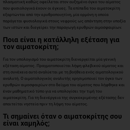
πλασματική καθώς οφείλεται στον αυξημένο όγκο του αίματος
που φυσιολογικά έχουν οι έγκυες. Τα επίπεδα του αιματοκρίτη
εξαρτώνται από την ερυθροποιητίνη, μία ορμόνη η οποία
παράγεται φυσιολογικά στους νεφρούς ως απάντηση στην υποξία
των ιστών και διεγείρει την παραγωγή ερυθρών αιμοσφαιρίων.
Ποια είναι η κατάλληλη εξέταση για
τον αιματοκρίτη;
Για τον υπολογισμό του αιματοκρίτη διενεργείται μία γενική
εξέταση αίματος. Πραγματοποιείται λήψη φλεβικού αίματος και
στη συνέχεια αυτό αναλύεται με τη βοήθεια ενός αιματολογικού
αναλυτή. Ο αιματολογικός αναλυτής χρησιμοποιεί τον όγκο των
ερυθρών αιμοσφαιρίων στο δείγμα του αίματος που λήφθηκε και
έναν μαθηματικό τύπο για να υπολογίσει την τιμή του
αιματοκρίτη. Για τη διενέργεια της συγκεκριμένης εξέτασης δεν
απαιτείται νηστεία πριν τη λήψη του αίματος.
Τι σημαίνει όταν ο αιματοκρίτης σου
είναι χαμηλός;