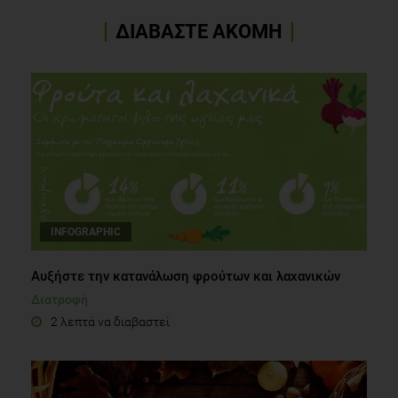
J.A.A. (2005). Νοσήματα του αίματος, DAVIDSON’S Γενικές
Αρχές και Κλινική Πράξη της Ιατρικής Παθολογίας, pp.
ΔΙΑΒΑΣΤΕ ΑΚΟΜΗ
950-965 [Craig, J.I.O, Haynes, A.P., McClelland, D.B.L,
Ludlam, C.A., editors]. Αθήνα: ΠΑΡΙΣΙΑΝΟΥ Α.Ε.
Εθνικός Διατροφικός Οδηγός για ενήλικες, 2014.
Ινστιτούτο Προληπτικής Περιβαλλοντικής και Εργασιακής
Ιατρικής.
INFOGRAPHIC
Αυξήστε την κατανάλωση φρούτων και λαχανικών
Διατροφή
2 λεπτά να διαβαστεί