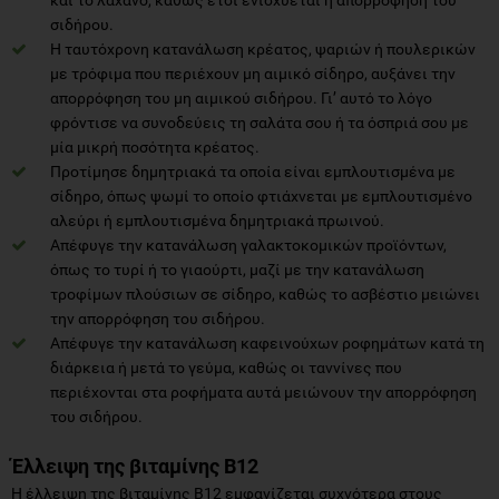
σιδήρου.
Η ταυτόχρονη κατανάλωση κρέατος, ψαριών ή πουλερικών
με τρόφιμα που περιέχουν μη αιμικό σίδηρο, αυξάνει την
απορρόφηση του μη αιμικού σιδήρου. Γι’ αυτό το λόγο
φρόντισε να συνοδεύεις τη σαλάτα σου ή τα όσπριά σου με
μία μικρή ποσότητα κρέατος.
Προτίμησε δημητριακά τα οποία είναι εμπλουτισμένα με
σίδηρο, όπως ψωμί το οποίο φτιάχνεται με εμπλουτισμένο
αλεύρι ή εμπλουτισμένα δημητριακά πρωινού.
Απέφυγε την κατανάλωση γαλακτοκομικών προϊόντων,
όπως το τυρί ή το γιαούρτι, μαζί με την κατανάλωση
τροφίμων πλούσιων σε σίδηρο, καθώς το ασβέστιο μειώνει
την απορρόφηση του σιδήρου.
Απέφυγε την κατανάλωση καφεινούχων ροφημάτων κατά τη
διάρκεια ή μετά το γεύμα, καθώς οι ταννίνες που
περιέχονται στα ροφήματα αυτά μειώνουν την απορρόφηση
του σιδήρου.
Έλλειψη της βιταμίνης Β12
Η έλλειψη της βιταμίνης Β12 εμφανίζεται συχνότερα στους