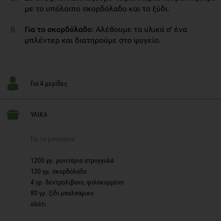
με το υπόλοιπο σκορδόλαδο και το ξύδι.
Για το σκορδόλαδο:
Αλέθουμε τα υλικά σ’ ένα
μπλέντερ και διατηρούμε στο ψυγείο.
Για 4 μερίδες
ΥΛΙΚΑ
Για τα μανιτάρια
1200 γρ. μανιτάρια στρογγυλά
120 γρ. σκορδόλαδο
4 γρ. δεντρολίβανο, ψιλοκομμένο
80 γρ. ξίδι μπαλσάμικο
αλάτι