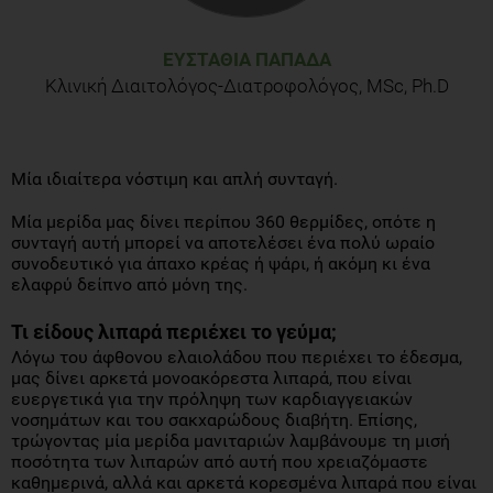
ΕΥΣΤΑΘΊΑ ΠΑΠΑΔΆ
Κλινική Διαιτολόγος-Διατροφολόγος, MSc, Ph.D
Μία ιδιαίτερα νόστιμη και απλή συνταγή.
Μία μερίδα μας δίνει περίπου 360 θερμίδες, οπότε η
συνταγή αυτή μπορεί να αποτελέσει ένα πολύ ωραίο
συνοδευτικό για άπαχο κρέας ή ψάρι, ή ακόμη κι ένα
ελαφρύ δείπνο από μόνη της.
Τι είδους λιπαρά περιέχει το γεύμα;
Λόγω του άφθονου ελαιολάδου που περιέχει το έδεσμα,
μας δίνει αρκετά μονοακόρεστα λιπαρά, που είναι
ευεργετικά για την πρόληψη των καρδιαγγειακών
νοσημάτων και του σακχαρώδους διαβήτη. Επίσης,
τρώγοντας μία μερίδα μανιταριών λαμβάνουμε τη μισή
ποσότητα των λιπαρών από αυτή που χρειαζόμαστε
καθημερινά, αλλά και αρκετά κορεσμένα λιπαρά που είναι