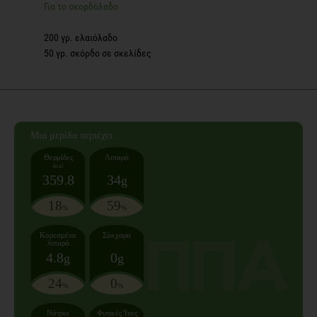
Για το σκορδόλαδο
200 γρ. ελαιόλαδο
50 γρ. σκόρδο σε σκελίδες
Mια μερίδα
περιέχει:
Θερμίδες
Λιπαρά
kcal
359.8
34
g
18
59
%
%
Κορεσμένα
Σάκχαρα
λιπαρά
4.8
0
g
g
24
0
%
%
Νάτριο
Φυτικές Ίνες