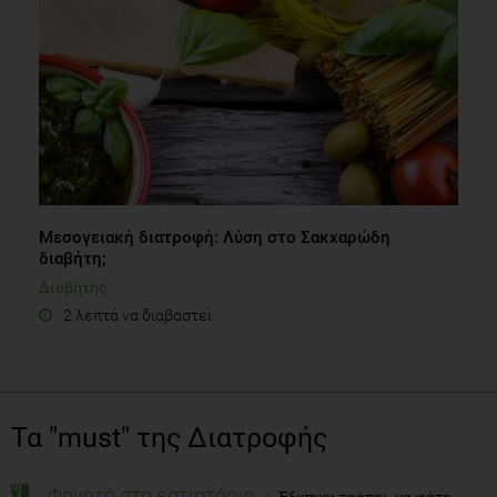
Μεσογειακή διατροφή: Λύση στο Σακχαρώδη
διαβήτη;
Διαβήτης
2 λεπτά να διαβαστεί
Τα "must" της Διατροφής
Φαγητό στο εστιατόριο
Έξυπνοι τρόποι, να φάτε