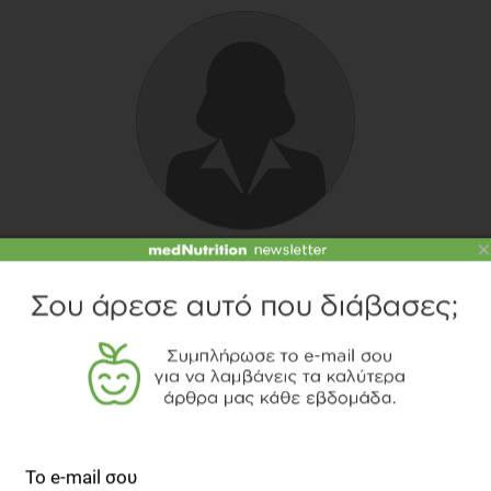
×
ΕΥΣΤΑΘΊΑ ΠΑΠΑΔΆ
Κλινική Διαιτολόγος-Διατροφολόγος, MSc, Ph.D
TOPICS
ΟΡΕΚΤΙΚΑ
ΣΥΝΤΑΓΗ
ΓΙΑΝΝΗΣ ΛΟΥΚΑΚΟΣ
CHEF