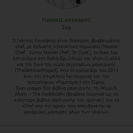
ΓΙΆΝΝΗΣ ΛΟΥΚΆΚΟΣ
Σεφ
O Γιάννης Λουκάκος είναι διάσημος, βραβευμένος
chef, με πολυετή τηλεοπτική παρουσία ('Master
Chef', 'Junior Master Chef', 'Dr Cook'), το δικό του
εστιατόριο στο Χαλάνδρι («Ψωμί και αλάτι»), αλλά
και τον δικό του χώρο σεμιναρίων μαγειρικής
(TheSeminarProject). Από το καλοκαίρι του 2014
έχει την επιμέλεια λειτουργίας και του
εστιατορίου «Ραμπαγάς» στη Σίφνο.
Έχει γράψει δύο βιβλία μαγειρικής, το «Ψωμί &
Αλάτι – Τhe Cookbook» (βραβείο Gourmet ως το
καλύτερο βιβλίο μαγειρικής της χρονιάς), και το
«Chef από την αρχή», που απευθύνεται σε
αρχάριους μάγειρες όλων των ηλικιών.