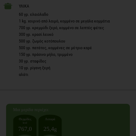
ΥΛΙΚΑ
60 γρ. ελαιόλαδο
1 kg. χοιρινό από λαιμό, κομμένο σε μεγάλα κομμάτια
700 γρ. κρεμμύδι ξερό, κομμένο σε λεπτές φέτες
300 γρ. κρασί λευκό
500 γρ. ζωμός κοτόπουλου
500 γρ. πατάτες, κομμένες σε μέτριο καρέ
150 γρ. πράσινο μήλο, τριμμένο
30 γρ. σταφίδες
10 γρ. ρίγανη ξερή
αλάτι
Mια μερίδα
περιέχει:
Θερμίδες
Λιπαρά
kcal
767,0
25,4
g