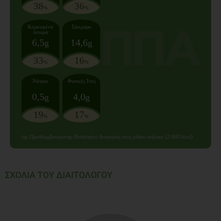
38
36
%
%
Κορεσμένα
Σάκχαρα
λιπαρά
6,5
14,6
g
g
33
16
%
%
Νάτριο
Φυτικές Ίνες
0,5
4,0
g
g
19
17
%
%
της Προσλαμβανόμενης Ποσότητας Αναφοράς ενός μέσου ενήλικα (2.000 kcal)
ΣΧΟΛΙΑ ΤΟΥ ΔΙΑΙΤΟΛΟΓΟΥ