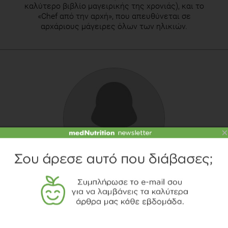
καλύτερο βιβλίο μαγειρικής της χρονιάς), και το
«Chef από την αρχή», που απευθύνεται σε
αρχάριους μάγειρες όλων των ηλικιών.
×
ΒΙΚΤΩΡΊΑ ΚΟΝΆ
Διαιτολόγος-Διατροφολόγος, MSc