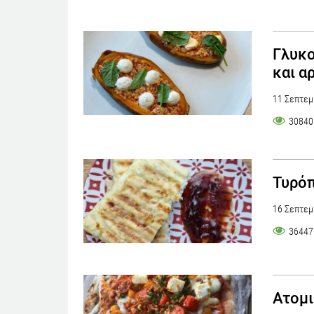
Γλυκο
και α
11 Σεπτεμ
30840
Τυρόπ
16 Σεπτεμ
36447
Ατομι