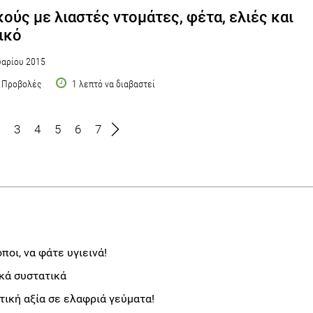
ούς με λιαστές ντομάτες, φέτα, ελιές και
ικό
αρίου 2015
 Προβολές
1 λεπτό να διαβαστεί
3
4
5
6
7
ποι, να φάτε υγιεινά!
κά συστατικά
ική αξία σε ελαφριά γεύματα!