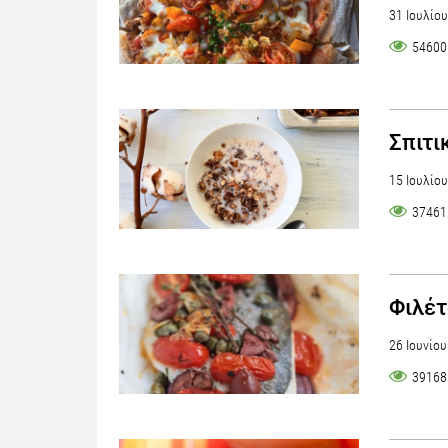
31 Ιουλίο
54600
Σπιτι
15 Ιουλίο
37461
Φιλέτ
26 Ιουνίο
39168