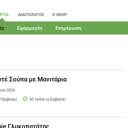
RTAL
ΔΙΑΙΤΟΛΟΓΟΣ
E-SHOP
ές
Εφαρμογές
Ενημέρωση
τέ Σούπα με Μανιτάρια
ίου 2024
 Προβολές
40' λεπτά να διαβαστεί
ie Γλυκοπατάτας