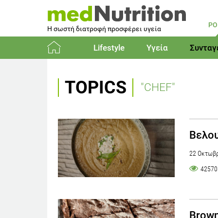
PO
Η σωστή διατροφή προσφέρει υγεία
Lifestyle
Υγεία
Συνταγ
Αρχική
TOPICS
"CHEF"
Βελου
22 Οκτωβρ
42570
Brown