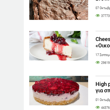
07 Οκτωβρ
37773
Chees
«Οικο
17 Σεπτεμ
29619
High 
για σ
01 Οκτωβρ
44376