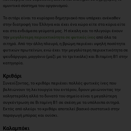
αμυντικό σύστημα του οργανισμού.
Το σιτάρι είναι το κυρίαρχο δημητριακό που υπάρχει ανέκαθεν
στην διατροφή του Έλληνα και έχει ένα χώρο είτε στα κύρια είτε
και στα ενδιάμεσα γεύματά μας. Η σίκαλη και το πλιγούρι έχουν
την
μεγαλύτερη περιεκτικότητα σε φυτικές ίνες
από όλα τα
σιτηρά. Από την άλλη πλευρά, η βρώμη περιέχει υψηλή ποσότητα
φυτικών πρωτεϊνών, ενώ έχει την μεγαλύτερη περιεκτικότητα σε
ψευδάργυρο, μαγγάνιο (μαζί με το τριτικάλε) και Βιταμίνη Β1 στην
κατηγορία.
Κριθάρι
Συνεχίζοντας, το κριθάρι περιέχει πολλές φυτικές ίνες που
βελτιώνουν τη λειτουργία του εντέρου, δρουν μειώνοντας την
χοληστερόλη αλλά το δυνατό του σημείο είναι η μεγαλύτερη
συγκέντρωση σε Βιταμίνη Β1 σε σχέση με τα υπόλοιπα σιτηρά.
Εκτός από αλεύρι το κριθάρι αποτελεί βασικό συστατικό στην
παραγωγή μπύρας και ουίσκι.
Καλαμπόκι