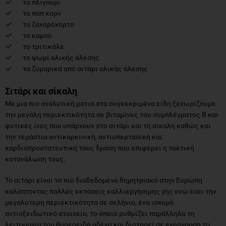
το πλιγούρι
το ποπ κορν
το ζαχαρόχορτο
το καμού
το τριτικάλε
το ψωμί ολικής άλεσης
τα ζυμαρικά από σιτάρι ολικής άλεσης
Σιτάρι και σίκαλη
Με μια πιο αναλυτική ματιά στα συγκεκριμένα είδη ξεχωρίζουμε
την μεγάλη περιεκτικότητα σε βιταμίνες του συμπλέγματος Β και
φυτικές ίνες που υπάρχουν στο σιτάρι και τη σίκαλη καθώς και
την τεράστια αντικαρκινική, αντιυπερτασική και
καρδιοπροστατευτική τους δράση που επιφέρει η τακτική
κατανάλωση τους.
Το σιτάρι είναι το πιο διαδεδομένο δημητριακό στην Ευρώπη
καλύπτοντας πολλές εκτάσεις καλλιεργήσιμης γης ενώ έχει την
μεγαλύτερη περιεκτικότητα σε σελήνιο, ένα ισχυρό
αντιοξειδωτικό στοιχείο, το όποιο ρυθμίζει παράλληλα τη
λειτουργία του θυρεοειδή αδένα και διατηρεί σε εγρήγορση το