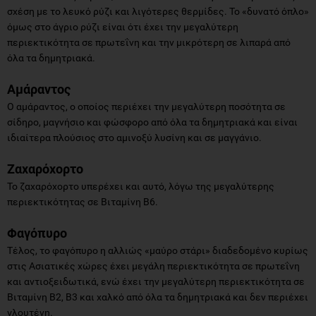
σχέση με το λευκό ρύζι και λιγότερες θερμίδες. Το «δυνατό όπλο»
όμως στο άγριο ρύζι είναι ότι έχει την μεγαλύτερη
περιεκτικότητα σε πρωτεΐνη και την μικρότερη σε λιπαρά από
όλα τα δημητριακά.
Αμάραντος
Ο αμάραντος, ο οποίος περιέχει την μεγαλύτερη ποσότητα σε
σίδηρο, μαγνήσιο και φώσφορο από όλα τα δημητριακά και είναι
ιδιαίτερα πλούσιος στο αμινοξύ λυσίνη και σε μαγγάνιο.
Ζαχαρόχορτο
Το ζαχαρόχορτο υπερέχει και αυτό, λόγω της μεγαλύτερης
περιεκτικότητας σε Βιταμίνη Β6.
Φαγόπυρο
Τέλος, το φαγόπυρο η αλλιώς «μαύρο στάρι» διαδεδομένο κυρίως
στις Ασιατικές χώρες έχει μεγάλη περιεκτικότητα σε πρωτεΐνη
και αντιοξειδωτικά, ενώ έχει την μεγαλύτερη περιεκτικότητα σε
Βιταμίνη Β2, Β3 και χαλκό από όλα τα δημητριακά και δεν περιέχει
γλουτένη.