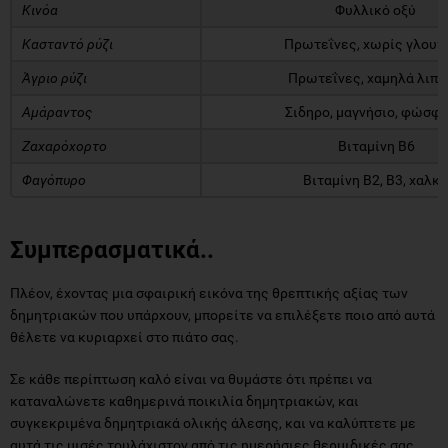
Κινόα
Φυλλικό οξύ
Κασταντό ρύζι
Πρωτεΐνες, χωρίς γλουτ
Άγριο ρύζι
Πρωτεΐνες, χαμηλά λιπα
Αμάραντος
Σιδηρο, μαγνήσιο, φώσφ
Ζαχαρόχορτο
Βιταμίνη Β6
Φαγόπυρο
Βιταμίνη Β2, Β3, χαλκό
Συμπερασματικά..
Πλέον, έχοντας μια σφαιρική εικόνα της θρεπτικής αξίας των
δημητριακών που υπάρχουν, μπορείτε να επιλέξετε ποιο από αυτά
θέλετε να κυριαρχεί στο πιάτο σας.
Σε κάθε περίπτωση καλό είναι να θυμάστε ότι πρέπει να
καταναλώνετε καθημερινά ποικιλία δημητριακών, και
συγκεκριμένα δημητριακά ολικής άλεσης, και να καλύπτετε με
αυτά τις μισές τουλάχιστον από τις ημερήσιες θερμιδικές σας