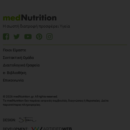
Η σωστή διατροφή προσφέρει Υγεία
Ποιοι Είμαστε
Συντακτική Ομάδα
Διαιτολογικά Γραφεία
e- Βιβλιοθήκη
Επικοινωνία
© 2026 medNutrition.gr. All rights reserved.
Το medNutrition δεν παρέχει ιατρικές συμβουλές, διαγνώσεις ή θεραπείες.
Δείτε
περισσότερες πληροφορίες
.
DESIGN:
DEVELOPMENT: