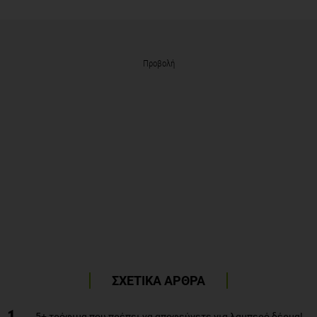
Προβολή
ΣΧΕΤΙΚΑ ΑΡΘΡΑ
1
5+ τρόφιμα που πρέπει να αποφεύγετε για λαμπερό δέρμα!