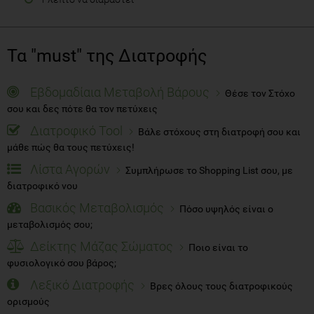
Τα "must" της Διατροφής
Εβδομαδίαια Μεταβολή Βάρους
Θέσε τον Στόχο
σου και δες πότε θα τον πετύχεις
Διατροφικό Tool
Βάλε στόχους στη διατροφή σου και
μάθε πώς θα τους πετύχεις!
Λίστα Αγορών
Συμπλήρωσε το Shopping List σου, με
διατροφικό νου
Βασικός Μεταβολισμός
Πόσο υψηλός είναι ο
μεταβολισμός σου;
Δείκτης Μάζας Σώματος
Ποιο είναι το
φυσιολογικό σου βάρος;
Λεξικό Διατροφής
Βρες όλους τους διατροφικούς
ορισμούς