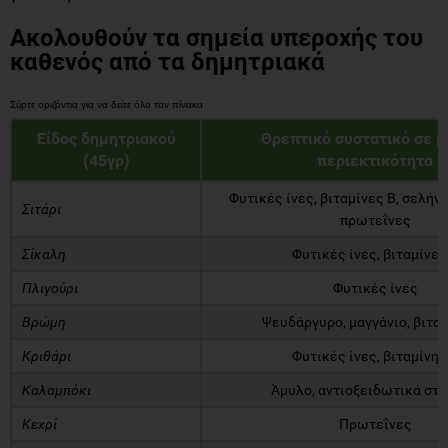
Ακολουθούν τα σημεία υπεροχής του
καθενός από τα δημητριακά
Είδος δημητριακού
Θρεπτικό συστατικό σε 
(45γρ)
περιεκτικότητα
Φυτικές ίνες, βιταμίνες Β, σελήνι
Σιτάρι
πρωτεΐνες
Σίκαλη
Φυτικές ίνες, βιταμίνες
Πλιγούρι
Φυτικές ίνες
Βρώμη
Ψευδάργυρο, μαγγάνιο, βιταμ
Κριθάρι
Φυτικές ίνες, βιταμίνη 
Καλαμπόκι
Άμυλο, αντιοξειδωτικά στο
Κεχρί
Πρωτεΐνες