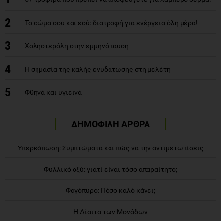
2
Το σώμα σου και εσύ: διατροφή για ενέργεια όλη μέρα!
3
Xοληστερόλη στην εμμηνόπαυση
4
Η σημασία της καλής ενυδάτωσης στη μελέτη
5
Φθηνά και υγιεινά
ΔΗΜΟΦΙΛΗ ΑΡΘΡΑ
Υπερκόπωση: Συμπτώματα και πώς να την αντιμετωπίσεις
Φυλλικό οξύ: γιατί είναι τόσο απαραίτητο;
Φαγόπυρο: Πόσο καλό κάνει;
Η Δίαιτα των Μονάδων