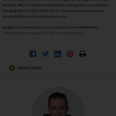
ανάγκες. Με τον τρόπο αυτό σίγουρα αποκομίζετε την τεράστια
διατροφική τους αξία αλλά και την πολύτιμη ενέργεια για να
ανταπεξέλθετε στις υποχρεώσεις σας.
Διαβάστε περισσότερα για την καμπάνια του medNutrition
«Δημητριακά: το Δώρο της Γης... στο πιάτο σας»
.
ΒΙΒΛΙΟΓΡΑΦΙΑ
USDA National Nutrient Database for Standard
Reference2004 British Nutrition Foundation Nutrition
Bulletin, 29, 111–142
Bartłomiej S, Justyna RK, Ewa N. Bioactive compounds in
cereal grains - occurrence, structure, technological
significance and nutritional benefits -a review. Food Sci