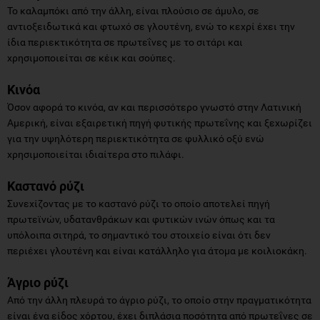
Το καλαμπόκι από την άλλη, είναι πλούσιο σε άμυλο, σε
αντιοξειδωτικά και φτωχό σε γλουτένη, ενώ το κεχρί έχει την
ίδια περιεκτικότητα σε πρωτεΐνες με το σιτάρι και
χρησιμοποιείται σε κέικ και σούπες.
Κινόα
Όσον αφορά το κινόα, αν και περισσότερο γνωστό στην Λατινική
Αμερική, είναι εξαιρετική πηγή φυτικής πρωτεΐνης και ξεχωρίζει
για την υψηλότερη περιεκτικότητα σε φυλλικό οξύ ενώ
χρησιμοποιείται ιδιαίτερα στο πιλάφι.
Καστανό ρύζι
Συνεχίζοντας με το καστανό ρύζι το οποίο αποτελεί πηγή
πρωτεϊνών, υδατανθράκων και φυτικών ινών όπως και τα
υπόλοιπα σιτηρά, το σημαντικό του στοιχείο είναι ότι δεν
περιέχει γλουτένη και είναι κατάλληλο για άτομα με κοιλιοκάκη.
Άγριο ρύζι
Από την άλλη πλευρά το άγριο ρύζι, το οποίο στην πραγματικότητα
είναι ένα είδος χόρτου, έχει διπλάσια ποσότητα από πρωτεΐνες σε