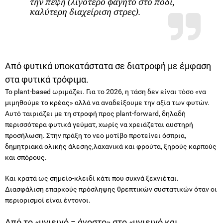
Από φυτικά υποκατάστατα σε διατροφή με έμφαση
στα φυτικά τρόφιμα.
Το plant-based ωριμάζει. Για το 2026, η τάση δεν είναι τόσο «να
μιμηθούμε το κρέας» αλλά να αναδείξουμε την αξία των φυτών.
Αυτό ταιριάζει με τη στροφή προς plant-forward, δηλαδή
περισσότερα φυτικά γεύματ, χωρίς να χρειάζεται αυστηρή
προσήλωση. Στην πράξη το νεο μοτίβο προτείνει όσπρια,
δημητριακά ολικής άλεσης,λαχανικά και φρούτα, ξηρούς καρπούς
και σπόρους.
Και κρατά ως σημείο-κλειδί κάτι που συχνά ξεχνιέται.
Διασφάλιση επαρκούς πρόσληψης θρεπτικών συστατικών όταν οι
περιορισμοί είναι έντονοι.
Από το «υγιεινό = άνοστο» στο «υγιεινό και
απολαυστικό».
Μια πιο «ήσυχη» αλλά πολύ δυνατή τάση είναι ότι ο κόσμος θέλει