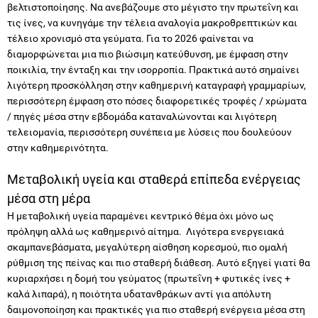
διαμορφώνεται μια πιο βιώσιμη κατεύθυνση, με έμφαση στην
ποικιλία, την ένταξη και την ισορροπία. Πρακτικά αυτό σημαίνει
λιγότερη προσκόλληση στην καθημερινή καταγραφή γραμμαρίων,
περισσότερη έμφαση στο πόσες διαφορετικές τροφές / χρώματα
/ πηγές μέσα στην εβδομάδα καταναλώνονται και λιγότερη
τελειομανία, περισσότερη συνέπεια με λύσεις που δουλεύουν
στην καθημερινότητα.
Μεταβολική υγεία και σταθερά επίπεδα ενέργειας
μέσα στη μέρα
Η μεταβολική υγεία παραμένει κεντρικό θέμα όχι μόνο ως
πρόληψη αλλά ως καθημερινό αίτημα. Λιγότερα ενεργειακά
σκαμπανεβάσματα, μεγαλύτερη αίσθηση κορεσμού, πιο ομαλή
ρύθμιση της πείνας και πιο σταθερή διάθεση. Αυτό εξηγεί γιατί θα
κυριαρχήσει η δομή του γεύματος (πρωτεΐνη + φυτικές ίνες +
καλά λιπαρά), η ποιότητα υδατανθράκων αντί για απόλυτη
δαιμονοποίηση και πρακτικές για πιο σταθερή ενέργεια μέσα στη
μέρα, πιο ισορροπημένο πρωινό, καλύτερα ενδιάμεσα και
λιγότερα σνακ χαμηλής θρεπτικής αξίας.