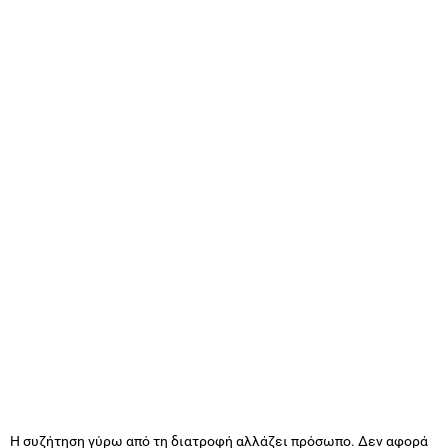
Η συζήτηση γύρω από τη διατροφή αλλάζει πρόσωπο. Δεν αφορά
πια μόνο τι πρέπει να κόψουμε ή ποιο trend είναι το πιο δυνατό
στα social. Το 2026 προδιαγράφεται ως χρονιά όπου η διατροφή θα
μιλήσει πιο ξεκάθαρα τη γλώσσα της πραγματικής ζωής.