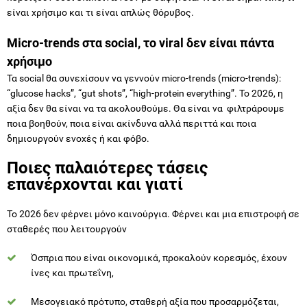
Micro-trends στα social, το viral δεν είναι πάντα
χρήσιμο
Τα social θα συνεχίσουν να γεννούν micro-trends (micro-trends):
“glucose hacks”, “gut shots”, “high-protein everything”. Το 2026, η
αξία δεν θα είναι να τα ακολουθούμε. Θα είναι να φιλτράρουμε
ποια βοηθούν, ποια είναι ακίνδυνα αλλά περιττά και ποια
δημιουργούν ενοχές ή και φόβο.
Ποιες παλαιότερες τάσεις
επανέρχονται και γιατί
Το 2026 δεν φέρνει μόνο καινούργια. Φέρνει και μια επιστροφή σε
σταθερές που λειτουργούν
Όσπρια που είναι οικονομικά, προκαλούν κορεσμός, έχουν
ίνες και πρωτεΐνη,
Μεσογειακό πρότυπο, σταθερή αξία που προσαρμόζεται,
Καθημερινές συνήθειες σπιτικού φαγητού, όχι με στόχο την
τελειότητα αλλά 2–3 σταθερά γεύματα την εβδομάδα που σε