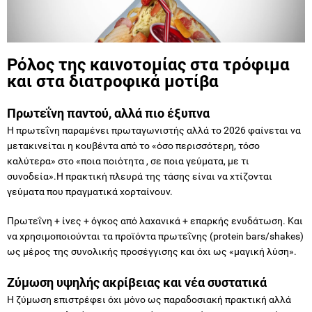
Ρόλος της καινοτομίας στα τρόφιμα
και στα διατροφικά μοτίβα
Πρωτεΐνη παντού, αλλά πιο έξυπνα
Η πρωτεΐνη παραμένει πρωταγωνιστής αλλά το 2026 φαίνεται να
μετακινείται η κουβέντα από το «όσο περισσότερη, τόσο
καλύτερα» στο «ποια ποιότητα , σε ποια γεύματα, με τι
συνοδεία».Η πρακτική πλευρά της τάσης είναι να χτίζονται
γεύματα που πραγματικά χορταίνουν.
Πρωτεΐνη + ίνες + όγκος από λαχανικά + επαρκής ενυδάτωση. Και
να χρησιμοποιούνται τα προϊόντα πρωτεΐνης (protein bars/shakes)
ως μέρος της συνολικής προσέγγισης και όχι ως «μαγική λύση».
Ζύμωση υψηλής ακρίβειας και νέα συστατικά
Η ζύμωση επιστρέφει όχι μόνο ως παραδοσιακή πρακτική αλλά
και ως τεχνολογία για παραγωγή συστατικών με συγκεκριμένη
λειτουργικότητα. Ο καταναλωτής θα το δει ως νέες πρωτεΐνες
ως συστατικά σε plant-based προϊόντα, βελτιωμένη γεύση υφή και