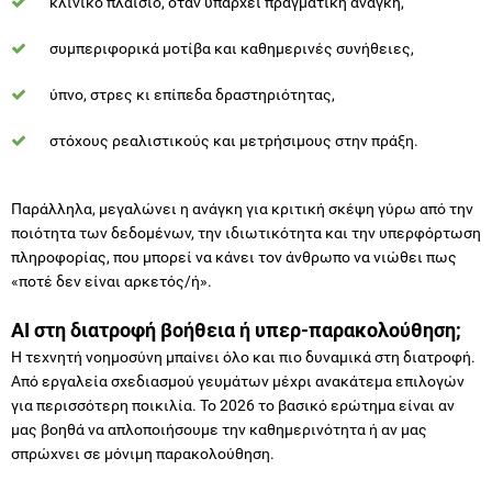
ύπνο, στρες κι επίπεδα δραστηριότητας,
στόχους ρεαλιστικούς και μετρήσιμους στην πράξη.
Παράλληλα, μεγαλώνει η ανάγκη για κριτική σκέψη γύρω από την
ποιότητα των δεδομένων, την ιδιωτικότητα και την υπερφόρτωση
πληροφορίας, που μπορεί να κάνει τον άνθρωπο να νιώθει πως
«ποτέ δεν είναι αρκετός/ή».
AI στη διατροφή βοήθεια ή υπερ-παρακολούθηση;
Η τεχνητή νοημοσύνη μπαίνει όλο και πιο δυναμικά στη διατροφή.
Από εργαλεία σχεδιασμού γευμάτων μέχρι ανακάτεμα επιλογών
για περισσότερη ποικιλία. Το 2026 το βασικό ερώτημα είναι αν
μας βοηθά να απλοποιήσουμε την καθημερινότητα ή αν μας
σπρώχνει σε μόνιμη παρακολούθηση.
Για να έχουν πραγματική αξία τα AI εργαλεία, χρειάζεται να
προτείνουν ρεαλιστικές, εφαρμόσιμες επιλογές, να σέβονται
προτιμήσεις, κουλτούρα και προϋπολογισμό, να μην τροφοδοτούν