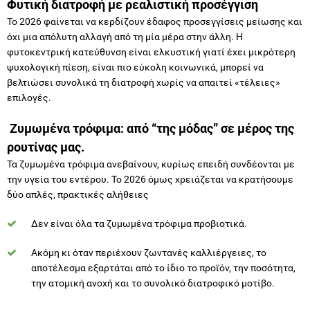
φυτοκεντρική κατεύθυνση είναι ελκυστική γιατί έχει μικρότερη
ψυχολογική πίεση, είναι πιο εύκολη κοινωνικά, μπορεί να
βελτιώσει συνολικά τη διατροφή χωρίς να απαιτεί «τέλειες»
επιλογές.
Ζυμωμένα τρόφιμα: από “της μόδας” σε μέρος της
ρουτίνας μας.
Τα ζυμωμένα τρόφιμα ανεβαίνουν, κυρίως επειδή συνδέονται με
την υγεία του εντέρου. Το 2026 όμως χρειάζεται να κρατήσουμε
δύο απλές, πρακτικές αλήθειες
Δεν είναι όλα τα ζυμωμένα τρόφιμα προβιοτικά.
Ακόμη κι όταν περιέχουν ζωντανές καλλιέργειες, το
αποτέλεσμα εξαρτάται από το ίδιο το προϊόν, την ποσότητα,
την ατομική ανοχή και το συνολικό διατροφικό μοτίβο.
Για τον γενικό πληθυσμό, πιο χρήσιμο είναι ένα ήπιο και σταθερό
πλάνο με περισσότερες φυτικές ίνες, μεγαλύτερη ποικιλία,