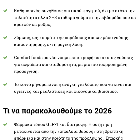
κρατούν σε ρυθμό,
Ζύμωση, ως κομμάτι της παράδοσης και ως μέσο γεύσης
καισυντήρησης, όχι η μαγική λύση.
Comfort foods με νέο νόημα, επιστροφή σε οικείες γεύσεις
για ασφάλεια και σταθερότητα, με μια πιο ισορροπημένη
προσέγγιση.
Το κοινό μήνυμα είναι η ανάγκη για λύσεις που να είναι και
υγιεινές και ρεαλιστικές και οικονομικά βιώσιμες.
Τι να παρακολουθούμε το 2026
Φάρμακα τύπου GLP-1 και διατροφή. Η συζήτηση
μετακινείται από την «απώλεια βάρους» στη θρεπτική
επάρκεια και στην ποιότητα της πρόσληψης. Επαρκής
πρωτεΐνη, στρατηγικές για ναυτία και πρώιμο κορεσμό,
πρόληψη απώλειας άλιπης μάζας. Πρακτική ανάγκη πρώτα η
τροφή με υψηλή θρεπτική πυκνότητα, ειδικά όταν μειώνεται