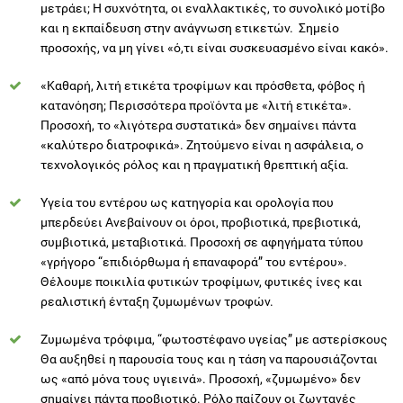
«Καθαρή, λιτή ετικέτα τροφίμων και πρόσθετα, φόβος ή
κατανόηση; Περισσότερα προϊόντα με «λιτή ετικέτα».
Προσοχή, το «λιγότερα συστατικά» δεν σημαίνει πάντα
«καλύτερο διατροφικά». Ζητούμενο είναι η ασφάλεια, ο
τεχνολογικός ρόλος και η πραγματική θρεπτική αξία.
Υγεία του εντέρου ως κατηγορία και ορολογία που
μπερδεύει Ανεβαίνουν οι όροι, προβιοτικά, πρεβιοτικά,
συμβιοτικά, μεταβιοτικά. Προσοχή σε αφηγήματα τύπου
«γρήγορο “επιδιόρθωμα ή επαναφορά” του εντέρου».
Θέλουμε ποικιλία φυτικών τροφίμων, φυτικές ίνες και
ρεαλιστική ένταξη ζυμωμένων τροφών.
Ζυμωμένα τρόφιμα, “φωτοστέφανο υγείας” με αστερίσκους
Θα αυξηθεί η παρουσία τους και η τάση να παρουσιάζονται
ως «από μόνα τους υγιεινά». Προσοχή, «ζυμωμένο» δεν
σημαίνει πάντα προβιοτικό. Ρόλο παίζουν οι ζωντανές
καλλιέργειες, το προϊόν, η ποσότητα, η ανοχή. Καλύτερα ως
κομμάτι ενός μοτίβου, όχι ως «θεραπεία».