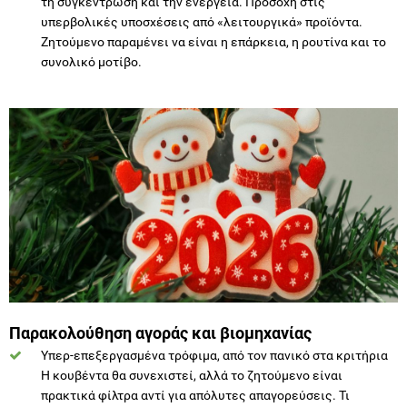
συνολικό μοτίβο.
Παρακολούθηση αγοράς και βιομηχανίας
Υπερ-επεξεργασμένα τρόφιμα, από τον πανικό στα κριτήρια
Η κουβέντα θα συνεχιστεί, αλλά το ζητούμενο είναι
πρακτικά φίλτρα αντί για απόλυτες απαγορεύσεις. Τι
μετράει; Η συχνότητα, οι εναλλακτικές, το συνολικό μοτίβο
και η εκπαίδευση στην ανάγνωση ετικετών. Σημείο
προσοχής, να μη γίνει «ό,τι είναι συσκευασμένο είναι κακό».