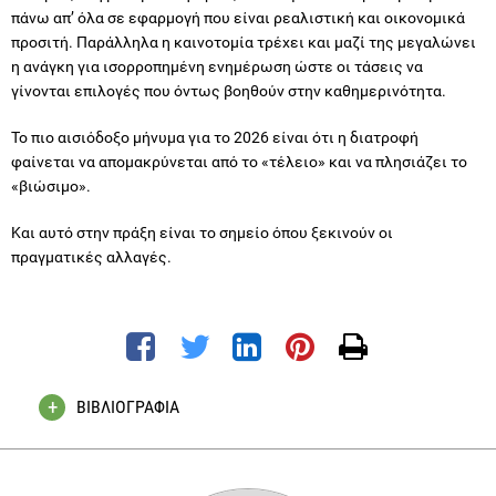
γίνονται επιλογές που όντως βοηθούν στην καθημερινότητα.
Το πιο αισιόδοξο μήνυμα για το 2026 είναι ότι η διατροφή
φαίνεται να απομακρύνεται από το «τέλειο» και να πλησιάζει το
«βιώσιμο».
Και αυτό στην πράξη είναι το σημείο όπου ξεκινούν οι
πραγματικές αλλαγές.
ΒΙΒΛΙΟΓΡΑΦΙΑ
Innova Market Insights (2025) Top Food & Beverage Trends
2026. Market intelligence report.
Lane, M.M. et al. (2024) ‘Ultra-processed food exposure and
adverse health outcomes: umbrella review of epidemiological