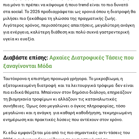
Λιγότερος χρόνος, περισσότερες απαιτήσεις, μεγαλύτερη ανάγκη
για ενέργεια, καλύτερη διάθεση και πολύ συχνά γαστρεντερική
υγεία κι ευεξία.
Διαβάστε επίσης:
Αρχαίες Διατροφικές Τάσεις που
ξαναγίνονται Μόδα
Ταυτόχρονα η επιστήμη προχωρά γρήγορα. Το μικροβίωμα, η
εξατομικευμένη διατροφή και τα λειτουργικά τρόφιμα δεν είναι
πια ειδικά θέματα. Μπαίνουν στον δημόσιο διάλογο, επηρεάζουν
τη βιομηχανία τροφίμων κι αλλάζουν τις καταναλωτικές
συνήθειες. Όμως όσο μεγαλώνει ο όγκος πληροφορίας, τόσο
μεγαλώνει και η ανάγκη για καθαρή καθοδήγηση, τεκμηριωμένη
ενημέρωση και πρακτικές λύσεις που αντέχουν στον χρόνο.
Κι εδώ εμφανίζεται μία από τις πιο σημαντικές αντι-τάσεις του
2026 η ανάγκη να ξεχωρίζουμε το ουσιαστικό από το
εντυπωσιακό. Γιατί οι δίαιτες μόδες θα συνεχίσουν να
κυκλοφορούν απλώς θα αλλάζουν όνομα, packaging και αφήγημα.