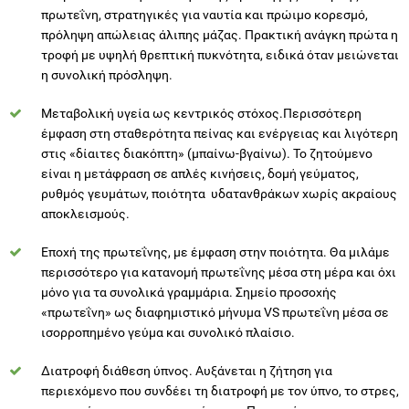
η συνολική πρόσληψη.
Μεταβολική υγεία ως κεντρικός στόχος.Περισσότερη
έμφαση στη σταθερότητα πείνας και ενέργειας και λιγότερη
στις «δίαιτες διακόπτη» (μπαίνω-βγαίνω). Το ζητούμενο
είναι η μετάφραση σε απλές κινήσεις, δομή γεύματος,
ρυθμός γευμάτων, ποιότητα υδατανθράκων χωρίς ακραίους
αποκλεισμούς.
Εποχή της πρωτεΐνης, με έμφαση στην ποιότητα. Θα μιλάμε
περισσότερο για κατανομή πρωτεΐνης μέσα στη μέρα και όχι
μόνο για τα συνολικά γραμμάρια. Σημείο προσοχής
«πρωτεΐνη» ως διαφημιστικό μήνυμα VS πρωτεΐνη μέσα σε
ισορροπημένο γεύμα και συνολικό πλαίσιο.
Διατροφή διάθεση ύπνος. Αυξάνεται η ζήτηση για
περιεχόμενο που συνδέει τη διατροφή με τον ύπνο, το στρες,
τη συγκέντρωση και την ενέργεια. Προσοχή στις
υπερβολικές υποσχέσεις από «λειτουργικά» προϊόντα.
Ζητούμενο παραμένει να είναι η επάρκεια, η ρουτίνα και το