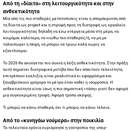
Μία από τις πιο σταθερές μετατοπίσεις είναι η απομάκρυνση από
τη δίαιτα ως project και η στροφή προς τη διατροφή ως εργαλείο
λειτουργικότητας δηλαδή να έχω ενέργεια μέσα στη μέρα, να
κοιμάμαι καλύτερα, να νιώθω πιο σταθερός/ή, να μη με
ταλαιπωρεί η πέψη, να μπορώ να τρώω καλά χωρίς να
εξαντλούμαι.
Το 2026 θα ακούγεται πιο συχνά η λέξη ανθεκτικότητα. Στην πράξη
αυτό σημαίνει διατροφικά μοτίβα που δεν απαιτούν τελειότητα,
επιτρέπουν ευελιξία, είναι ρεαλιστικά κι εφαρμόσιμα και
ξαναβρίσκουν γρήγορα το μέτρο όταν χαθεί η ισορροπία. Η
ανθεκτικότητα είναι ίσως η πιο σημαντική «τάση» γιατί δεν αφορά
μια συγκεκριμένη τροφή. Αφορά τρόπο σκέψης.
Τι μπορώ να κάνω σταθερά, όχι τι μπορώ να κάνω τέλεια.
Από το «κυνηγάω νούμερα» στην ποικιλία
Τα τελευταία χρόνια κυριάρχησε η νοοτροπία της υπερ-
βελτιστοποίησης. Να ανεβάζουμε στο μέγιστο την πρωτεΐνη και
τις ίνες, να κυνηγάμε την τέλεια αναλογία μακροθρεπτικών και
τέλειο χρονισμό στα γεύματα. Για το 2026 φαίνεται να