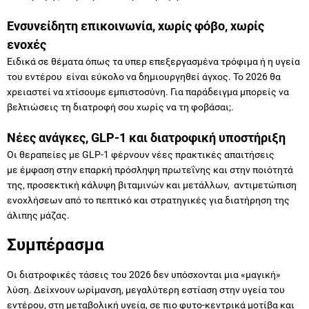
ενοχές
Ειδικά σε θέματα όπως τα υπερ επεξεργασμένα τρόφιμα ή η υγεία
του εντέρου είναι εύκολο να δημιουργηθεί άγχος. Το 2026 θα
χρειαστεί να χτίσουμε εμπιστοσύνη. Για παράδειγμα μπορείς να
βελτιώσεις τη διατροφή σου χωρίς να τη φοβάσαι;.
Νέες ανάγκες, GLP-1 και διατροφική υποστήριξη
Οι θεραπείες με GLP-1 φέρνουν νέες πρακτικές απαιτήσεις
με έμφαση στην επαρκή πρόσληψη πρωτεΐνης και στην ποιότητά
της, προσεκτική κάλυψη βιταμινών και μετάλλων, αντιμετώπιση
ενοχλήσεων από το πεπτικό και στρατηγικές για διατήρηση της
άλιπης μάζας.
Συμπέρασμα
Οι διατροφικές τάσεις του 2026 δεν υπόσχονται μια «μαγική»
λύση. Δείχνουν ωρίμανση, μεγαλύτερη εστίαση στην υγεία του
εντέρου, στη μεταβολική υγεία, σε πιο φυτο-κεντρικά μοτίβα και
πάνω απ’ όλα σε εφαρμογή που είναι ρεαλιστική και οικονομικά
προσιτή. Παράλληλα η καινοτομία τρέχει και μαζί της μεγαλώνει
η ανάγκη για ισορροπημένη ενημέρωση ώστε οι τάσεις να