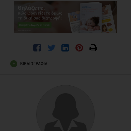
ΒΙΒΛΙΟΓΡΑΦΙΑ
European Hydration Institute. People with Different Needs-
Pregnancy & Lactation [Internet] Available from:
http://www.europeanhydrationinstitute.org/files/EHI_Key_Tips_
Garrow JS, Jame WPT, Ralph A. Human Nutrition and
Dietetics. 10th ed. London: Churchill Livingston; 2002
Moore M C. Διαιτολογία. 3η εκδ. Αθήνα: Εκδόσεις
ΒΗΤΑ;2000