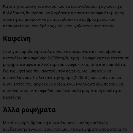
Κατά την επιλογή του ποτού που θα καταναλώσει η έγκυος, ή η
θηλάζουσα, θα πρέπει να λαμβάνεται πάντοτε υπόψη ότι μικρές
ποσότητες μπορούν να μεταφερθούν στο έμβρυο μέσω του
πλακούντα και στο βρέφος μέσω του γάλακτος αντίστοιχα.
Καφεΐνη
Έτσι για παράδειγμα καλό είναι να αποφεύγεται η υπερβολική
κατανάλωση καφεΐνης (>200mg/ημέρα). Η καφεΐνη περιέχεται σε
ροφήματα καφέ και λιγότερο σε αναψυκτικά, τσάι και σοκολάτα.
Για τις μητέρες που αγαπούν τον καφέ όμως, μπορούν να
καταναλώνουν 1 φλιτζάνι την ημέρα (220mL) που φαίνεται να
είναι εντός του ασφαλούς ορίου, ενώ εναλλακτικά μπορούν να
επιλέγουν και ντεκαφεϊνέ που έχει πολύ μικρότερη ποσότητα
καφεΐνης.
Άλλα ροφήματα
Μετά το νερό, βρύσης ή εμφιαλωμένο, καλές επιλογές
ενυδάτωσης είναι οι φρουτοχυμοί, τα αφεψήματα από βότανα, το