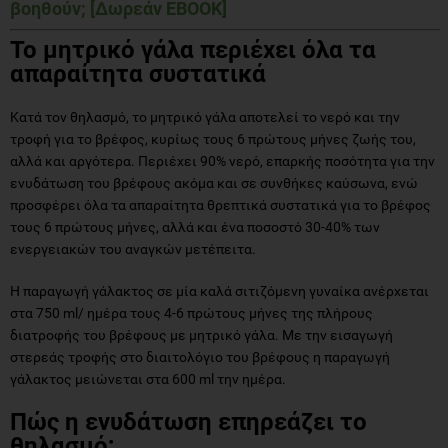
βοηθούν; [Δωρεάν EBOOK]
Το μητρικό γάλα περιέχει όλα τα
απαραίτητα συστατικά
Κατά τον θηλασμό, το μητρικό γάλα αποτελεί το νερό και την
τροφή για το βρέφος, κυρίως τους 6 πρώτους μήνες ζωής του,
αλλά και αργότερα. Περιέχει 90% νερό, επαρκής ποσότητα για την
ενυδάτωση του βρέφους ακόμα και σε συνθήκες καύσωνα, ενώ
προσφέρει όλα τα απαραίτητα θρεπτικά συστατικά για το βρέφος
τους 6 πρώτους μήνες, αλλά και ένα ποσοστό 30-40% των
ενεργειακών του αναγκών μετέπειτα.
Η παραγωγή γάλακτος σε μία καλά σιτιζόμενη γυναίκα ανέρχεται
στα 750 ml/ ημέρα τους 4-6 πρώτους μήνες της πλήρους
διατροφής του βρέφους με μητρικό γάλα. Με την εισαγωγή
στερεάς τροφής στο διαιτολόγιο του βρέφους η παραγωγή
γάλακτος μειώνεται στα 600 ml την ημέρα.
Πώς η ενυδάτωση επηρεάζει το
θηλασμό;