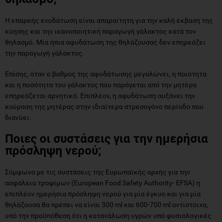
Η επαρκής ενυδάτωση είναι απαραίτητη για την καλή έκβαση της
κύησης και την ικανοποιητική παραγωγή γάλακτος κατά τον
θηλασμό. Μία ήπια αφυδάτωση της θηλάζουσας δεν επηρεάζει
την παραγωγή γάλακτος.
Επίσης, όταν ο βαθμός της αφυδάτωσης μεγαλώνει, η ποιότητα
και η ποσότητα του γάλακτος που παράγεται από την μητέρα
επηρεάζεται αρνητικά. Επιπλέον, η αφυδάτωση αυξάνει την
κούραση της μητέρας στην ιδιαίτερα στρεσογόνο περίοδο που
διανύει.
Ποιες οι συστάσεις για την ημερήσια
πρόσληψη νερού;
Σύμφωνα με τις συστάσεις της Ευρωπαϊκής αρχής για την
ασφάλεια τροφίμων (European Food Safety Authority- EFSA) η
επιπλέον ημερήσια πρόσληψη νερού για μία έγκυο και για μία
θηλάζουσα θα πρέπει να είναι 300 ml και 600-700 ml αντίστοιχα,
υπό την προϋπόθεση ότι η κατανάλωση υγρών υπό φυσιολογικές