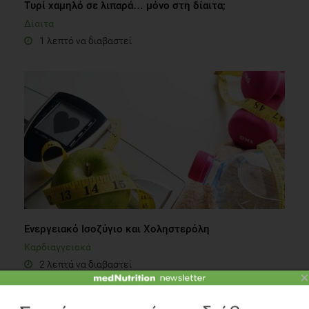
Τυρί χαμηλό σε λιπαρά… μόνο στη δίαιτα;
Δίαιτα
1 λεπτό να διαβαστεί
Ενεργειακό Ισοζύγιο και Χοληστερόλη
Καρδιαγγειακά
2 λεπτά να διαβαστεί
×