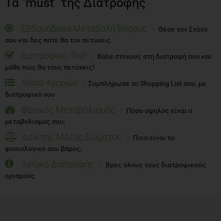
Τα "must" της Διατροφής
Εβδομαδίαια Μεταβολή Βάρους
Θέσε τον Στόχο
σου και δες πότε θα τον πετύχεις
Διατροφικό Tool
Βάλε στόχους στη διατροφή σου και
μάθε πώς θα τους πετύχεις!
Λίστα Αγορών
Συμπλήρωσε το Shopping List σου, με
διατροφικό νου
Βασικός Μεταβολισμός
Πόσο υψηλός είναι ο
μεταβολισμός σου;
Δείκτης Μάζας Σώματος
Ποιο είναι το
φυσιολογικό σου βάρος;
Λεξικό Διατροφής
Βρες όλους τους διατροφικούς
ορισμούς