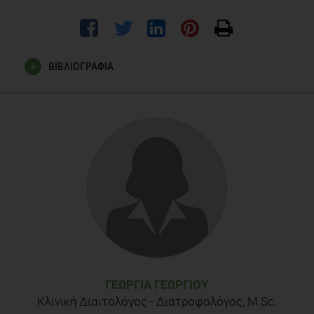
ΒΙΒΛΙΟΓΡΑΦΙΑ
Allison Stakofsky, M.D., attending pediatrician, Cohen
Children's Medical Center, New Hyde Park, N.Y.; Dana Angelo-
White, RD, clinical assistant professor, Quinnipiac University,
Hamden, Conn.; Pediatrics, Nov. 21, 2016
ΓΕΩΡΓΊΑ ΓΕΩΡΓΊΟΥ
Κλινική Διαιτολόγος - Διατροφολόγος, M.Sc.