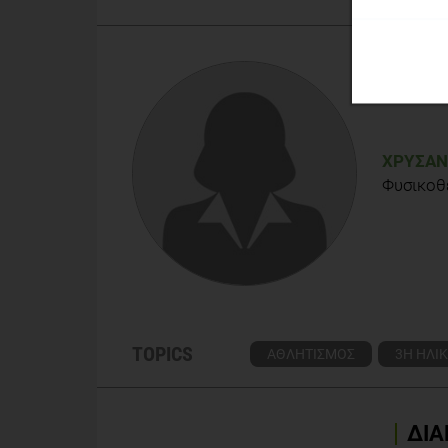
Merom D, Stanaway FF, Handelsman DJ, Waite LM,
other sporting activities and the rate of falls in o
Men Project. Am J Epidemiol. 2014 Oct 15;180(8):
Akkari A1, Machin D1, Tanaka H1. Greater progressi
2015 Jul;44(4):683-6. doi: 10.1093/ageing/afv023
ΧΡΥΣΆΝ
Φυσικοθ
Liu W1, Wang H2, Wang Y3, Li H4, Ji L5. Metabolic 
effects of exercise in CUMS rats. Psychiatry Res. 
10.1016/j.psychres.2015.05.102. [Epub ahead of p
TOPICS
ΑΘΛΗΤΙΣΜΟΣ
3Η ΗΛΙΚ
ΔΙΑ