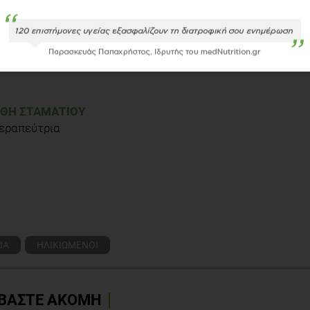
 Seibel MJ, Blyth FM, Naganathan V, Cumming RG. Swimming and
lder men: longitudinal findings from the Concord Health and Ageing in
830-7. doi: 10.1093/aje/kwu199. Epub 2014 Sep 5.
on of athletic performance in older Masters athletes Age Ageing.
. Epub 2015 Mar 8.
ΘΗ ΣΤΑΜΑΤΊΟΥ
εραπεύτρια
factors-triggered inflammatory response drives antidepressant
2015 Jun 27. pii: S0165-1781(15)00421-7. doi:
rint]
ΙΑ
ΗΛΙΚΙΩΜΕΝΟΙ
ΒΑΣΤΕ ΑΚΟΜΗ