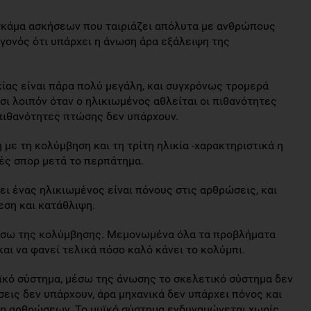
 γκάμα ασκήσεων που ταιριάζει απόλυτα με ανθρώπους
εγονός ότι υπάρχει η άνωση άρα εξάλειψη της
ίας είναι πάρα πολύ μεγάλη, και συγχρόνως τρομερά
σι λοιπόν όταν ο ηλικιωμένος αθλείται οι πιθανότητες
 πιθανότητες πτώσης δεν υπάρχουν.
με τη κολύμβηση και τη τρίτη ηλικία -χαρακτηριστικά η
λές σπορ μετά το περπάτημα.
ι ένας ηλικιωμένος είναι πόνους στις αρθρώσεις, και
εση και κατάθλιψη.
έσω της κολύμβησης. Μεμονωμένα όλα τα προβλήματα
αι να φανεί τελικά πόσο καλό κάνει το κολύμπι.
υϊκό σύστημα, μέσω της άνωσης το σκελετικό σύστημα δεν
σεις δεν υπάρχουν, άρα μηχανικά δεν υπάρχει πόνος και
ση αρθρώσεων. Το μυϊκό σύστημα ενδυναμώνεται χωρίς