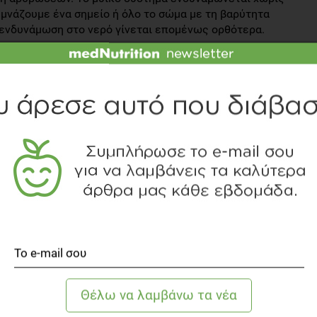
υμνάζουμε ένα σημείο ή όλο το σώμα με τη βαρύτητα
η ενδυνάμωση στο νερό γίνεται επομένως ορθότερα.
 ηλικία παρουσιάζουν αυξημένη πίεση- σε έρευνες έχει
νη πίεση αισθητά, αλλά μόνο όταν αυτή γίνεται
ατάθλιψη μαστίζει την τρίτη ηλικία. Οι λόγοι είναι
ο κολύμπι αυξάνει τις ενδορφίνες που είναι υπεύθυνες για
συνεπάγεται μείωση του ποσοστού της κατάθλιψης.
ι να υπάρξει ακόμη μεγαλύτερη ενημέρωση στους
μένα το κολύμπι, αλλά και τη δυνατότητα να υπάρχει