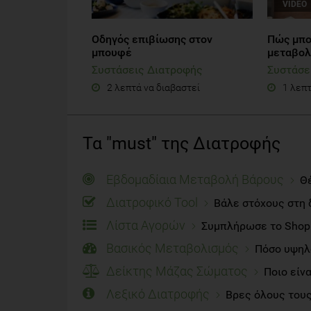
VIDEO
Οδηγός επιβίωσης στον
Πώς μπο
μπουφέ
μεταβολι
Συστάσεις Διατροφής
Συστάσε
2 λεπτά να διαβαστεί
1 λεπτ
Τα "must" της Διατροφής
Εβδομαδίαια Μεταβολή Βάρους
Θέ
Διατροφικό Tool
Βάλε στόχους στη 
Λίστα Αγορών
Συμπλήρωσε το Shoppi
Βασικός Μεταβολισμός
Πόσο υψηλό
Δείκτης Μάζας Σώματος
Ποιο είν
Λεξικό Διατροφής
Βρες όλους τους