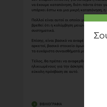
να έχουμε καταπόνηση, διότι πάντα όταν γ
υπάρχει έστω και μια μικρή καταπόνηση, 
Πολλοί είναι αυτοί οι οποίοι μετά από μια
βρεθεί ότι η κολύμβηση μειώνει την αυξημέ
συστηματικά.
Επίσης, είναι βασικό να αναφέρουμε ότι η κ
αρκετοί, βασικό στοιχείο όμως είναι ότι τ
τα ευχάριστα συναισθήματά μας άρα αυτό 
Τέλος, θα πρέπει να αναφερθεί ότι πρέπε
ηλικιωμένους για την άσκηση και συγκεκρι
εύκολη πρόσβαση σε αυτό.
ΒΙΒΛΙΟΓΡΑΦΙΑ