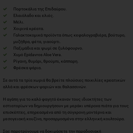
Πορτοκάλια της Επιδαύρου.
Ελαιόλαδο και ελιές.
Μέλι.
Χοιρινά κρέατα.
Γαλακτοκομικά προϊόντα όπως κεφαλογραβιέρα, βούτυρο,
μυζήθρα, φέτα, γιαούρτι.
Παξιμάδια και ψωμί σε ξυλόφουρνο.
Χυμό Epidavros Aloe Vera.
Ρίγανη, θυμάρι, θρούμπι, κάππαρη.
Φρέσκα ψάρια.
Σε αυτά τα τρία χωριά θα βρείτε πλούσιες ποικιλίες κρεατικών
αλλά και φρέσκων ψαριών και θαλασσινών.
H αγάπη για το καλό φαγητό έκαναν τους ιδιοκτήτες των
εστιατορίων να δημιουργήσουν με μεράκι υπέροχα πιάτα για τους
επισκέπτες, επηρεασμένα από τη σύγχρονη μοντέρνα και
μεσογειακή κουζίνα, προσαρμοσμένα στην ελληνική κουλτούρα.
Σας παροτρύνουμε να δοκιμάσετε την παραδοσιακή