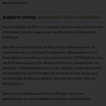
θεού Ασκληπιού.
Διαβάστε επίσης:
Διατροφικό Ταξίδι στην Ελλάδα
Σε μια χαράδρα, το 340 π.Χ., ο Αργείος αρχιτέκτονας Πολύκλειτος
ο Νεότερος έκτισε, σύμφωνα με τον Παυσανία, το θέατρο της
Επιδαύρου.
Από όλα τα αρχαία θέατρα, το θέατρο της Επιδαύρου είναι το
ωραιότερο και το καλύτερα διατηρημένο. Προορισμένο για τη
διασκέδαση των ασθενών είχε χωρητικότητα 13.000 θεατών, μιας
και ήταν αφιερωμένο στον θεραπευτή θεό της αρχαιότητας, τον
Ασκληπιό. Η θαυμάσια ακουστική του, αλλά και η πάρα πολύ καλή
κατάσταση στην οποία διατηρείται συντέλεσαν στη δημιουργία
του φεστιβάλ Επιδαύρου, θεσμός που έχει ξεκινήσει εδώ και
πολλά χρόνια.
Τρία είναι τα μεγάλα χωριά, δύο τα θέατρα. Λογικό να
μπερδεύεσαι την πρώτη φορά που έρχεσαι στην Επίδαυρο.