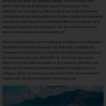
Χτισμένο στη θέση της αρχαίας Λήσσας, το κοντινότερο στο
Αρχαίο Θέατρο της Επιδαύρου χωριό συγκεντρώνει στις
ταβέρνες του τα πλήθη των θεατών μετά από κάθε παράσταση.
Στα αξιοθέατά του περιλαμβάνονται δώδεκα βυζαντινά ξωκλήσια,
ένα από τα καλύτερα ελληνικά Μουσεία Φυσικής Ιστορίας, και η
περίφημη Πυραμίδα του Λυγουριού, του 4ου μάλλον αιώνα π.Χ.
από την οποία επιβιώνει μόνο η βάση της.
Δέκα χιλιόμετρα έξω από το Λυγουριό, στο δρόμο για το Ναύπλιο,
βρίσκεται το αρχαιότερο γεφύρι της Ευρώπης, η γέφυρα της
Καζάρμας. Είναι μυκηναϊκή, χτισμένη από γιγάντιους μεγάλιθους,
και χρονολογείται γύρω στο 1300 π.Χ. Δίπλα της, ξεκινά ένα
λιθόκτιστο στην αρχή και χωμάτινο στη συνέχεια μονοπάτι, που
οδηγεί σε δύο ακόμα μυκηναϊκά γεφυράκια. Η διαδρομή είναι
υπέροχη, ιδίως την άνοιξη, με φανταστική θέα στα καταπράσινα
λοφάκια και τα λουλουδιασμένα τοπία γύρω της.