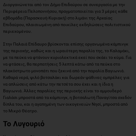
Διοργανώνεται από τον Δήμο Επιδαύρου σε συνεργασία με την
Περιφέρεια Πελοποννήσου, πραγματοποιείται για 3 μέρες κάθε
εβδομάδα (Παρασκευή-Κυριακή) στο λιμάνι της Αρχαίας
Επιδαύρου, πλαισιωμένη από ποικίλες εκδηλώσεις πολιτιστικού
περιεχομένου.
Στην Παλαιά Επίδαυρο βρίσκονται επίσης οργανωμένα κάμπινγκ
της περιοχής, καθώς και η ωραιότερη παραλία της, το Καλαμάκι,
με τα πεύκα να φτάνουν κυριολεκτικά εκεί που σκάει το κύμα. Για
να φτάσεις, θα περπατήσεις 5 λεπτά κάτω από τα πεύκα στο
πλακόστρωτο μονοπάτι που ξεκινά από την παραλία Βαγιωνιά.
Καθαρά νερά, ψιλό βοτσαλάκι και δωρεάν ψάθινες ομπρέλες για
να απλώσεις από κάτω την πετσέτα σου έχει και η ίδια η
Βαγιωνιά. Άλλες παραλίες της περιοχής είναι το αμμουδερό
Γιαλάσι μπροστά από τα κάμπινγκ, η βοτσαλωτή Παναγίτσα σχεδόν
δίπλα του, και η αγαπημένη των οικογενειών Νησί, μπροστά από
το Μικρό Θέατρο.
Το Λυγουριό