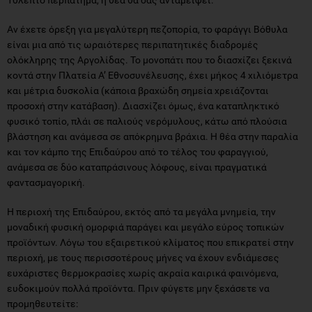
Αν έχετε όρεξη για μεγαλύτερη πεζοπορία, το φαράγγι Βόθυλα
είναι μια από τις ωραιότερες περιπατητικές διαδρομές
ολόκληρης της Αργολίδας. Το μονοπάτι που το διασχίζει ξεκινά
κοντά στην Πλατεία Α’ Εθνοσυνέλευσης, έχει μήκος 4 χιλιόμετρα
και μέτρια δυσκολία (κάποια βραχώδη σημεία χρειάζονται
προσοχή στην κατάβαση). Διασχίζει όμως, ένα καταπληκτικό
φυσικό τοπίο, πλάι σε παλιούς νερόμυλους, κάτω από πλούσια
βλάστηση και ανάμεσα σε απόκρημνα βράχια. Η θέα στην παραλία
και τον κάμπο της Επιδαύρου από το τέλος του φαραγγιού,
ανάμεσα σε δύο καταπράσινους λόφους, είναι πραγματικά
φαντασμαγορική.
Η περιοχή της Επιδαύρου, εκτός από τα μεγάλα μνημεία, την
μοναδική φυσική ομορφιά παράγει και μεγάλο εύρος τοπικών
προϊόντων. Λόγω του εξαιρετικού κλίματος που επικρατεί στην
περιοχή, με τους περισσοτέρους μήνες να έχουν ενδιάμεσες
ευχάριστες θερμοκρασίες χωρίς ακραία καιρικά φαινόμενα,
ευδοκιμούν πολλά προϊόντα. Πριν φύγετε μην ξεχάσετε να
προμηθευτείτε: