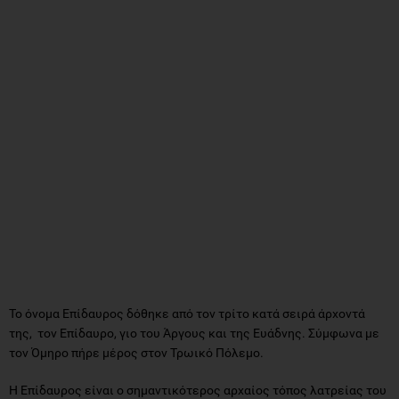
Το όνομα Επίδαυρος δόθηκε από τον τρίτο κατά σειρά άρχοντά
της, τον Επίδαυρο, γιο του Άργους και της Ευάδνης. Σύμφωνα με
τον Όμηρο πήρε μέρος στον Τρωικό Πόλεμο.
Η Επίδαυρος είναι ο σημαντικότερος αρχαίος τόπος λατρείας του