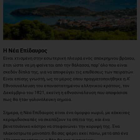
Η Νέα Επίδαυρος
Είναι χτισμένη στην εσωτερική πλευρά ενός απόκρημνου βράχου,
έτσι ώστε να μη φαίνεται από την θάλασσα, παρ’ όλο που είναι
σχεδόν δίπλα της, για να αποφεύγει τις επιθέσεις των πειρατών.
Είναι επίσης γνωστή, ως το μέρος όπου πραγματοποιήθηκε η Α’
Εθνοσυνέλευση του επαναστατημένου ελληνικού κράτους, τον
Δεκέμβριο του 1821, εκείνη η εθνοσυνέλευση που αποφάσισε
πως θα ήταν γαλανόλευκη σημαία.
Σήμερα, η Νέα Επίδαυρος είναι ένα όμορφο χωριό, με κόκκινες
κεραμιδοσκεπές να σκεπάζουν τα σπίτια της, και ένα
βενετσιάνικο κάστρο να στεφανώνει την κορυφή της. Ένα
πλακόστρωτο μονοπάτι θα σας φέρει εκεί πάνω, μετά από ένα
10λεπτο περπάτημα, η θέα θα σας ανταμείψει.