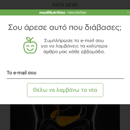
ΌΛΓΑ ΔΈΔΕ
×
Διαιτολόγος - Διατροφολόγος
TOPICS
ΣΥΝΗΘΕΙΕΣ
ΔΕΛΤΙΟ ΤΥΠΟΥ
EXTERNAL CONTENT
INFOGRAPHIC
ΔΙΑΒΑΣΤΕ ΑΚΟΜΗ