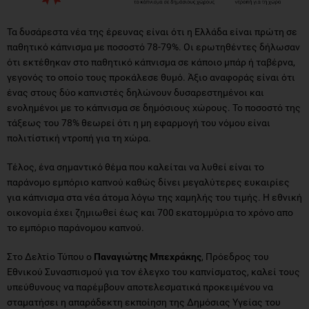
Τα δυσάρεστα νέα της έρευνας είναι ότι η Ελλάδα είναι πρώτη σε
παθητικό κάπνισμα με ποσοστό 78-79%. Οι ερωτηθέντες δήλωσαν
ότι εκτέθηκαν στο παθητικό κάπνισμα σε κάποιο μπάρ ή ταβέρνα,
γεγονός το οποίο τους προκάλεσε θυμό. Άξιο αναφοράς είναι ότι
ένας στους δύο καπνιστές δηλώνουν δυσαρεστημένοι και
ενολημένοι με το κάπνισμα σε δημόσιους χώρους. Το ποσοστό της
τάξεως του 78% θεωρεί ότι η μη εφαρμογή του νόμου είναι
πολιτίστική ντροπή για τη χώρα.
Τέλος, ένα σημαντικό θέμα που καλείται να λυθεί είναι το
παράνομο εμπόριο καπνού καθώς δίνει μεγαλύτερες ευκαιρίες
για κάπνισμα στα νέα άτομα λόγω της χαμηλής του τιμής. Η εθνική
οικονομία έχει ζημιωθεί έως και 700 εκατομμύρια το χρόνο απο
το εμπόριο παράνομου καπνού.
Στο Δελτίο Τύπου ο
Παναγιώτης Μπεχράκης
, Πρόεδρος του
Εθνικού Συνασπισμού για τον έλεγχο του καπνίσματος, καλεί τους
υπεύθυνους να παρέμβουν αποτελεσματικά προκειμένου να
σταματήσει η απαράδεκτη εκποίηση της Δημόσιας Υγείας του