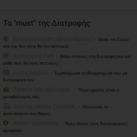
Τα "must" της Διατροφής
Εβδομαδίαια Μεταβολή Βάρους
Θέσε τον Στόχο
σου και δες πότε θα τον πετύχεις
Διατροφικό Tool
Βάλε στόχους στη διατροφή σου και
μάθε πώς θα τους πετύχεις!
Λίστα Αγορών
Συμπλήρωσε το Shopping List σου, με
διατροφικό νου
Βασικός Μεταβολισμός
Πόσο υψηλός είναι ο
μεταβολισμός σου;
Δείκτης Μάζας Σώματος
Ποιο είναι το
φυσιολογικό σου βάρος;
Λεξικό Διατροφής
Βρες όλους τους διατροφικούς
ορισμούς