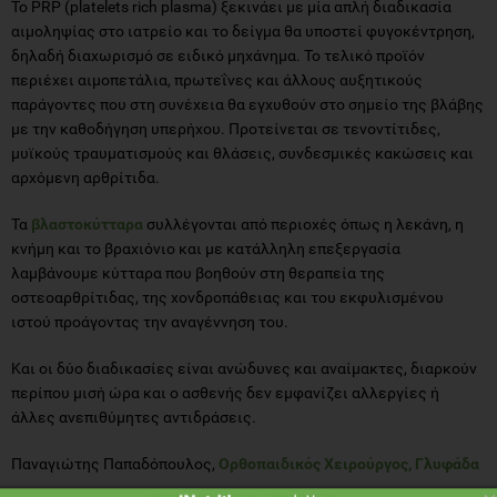
Το PRP (platelets rich plasma) ξεκινάει με μία απλή διαδικασία
αιμοληψίας στο ιατρείο και το δείγμα θα υποστεί φυγοκέντρηση,
δηλαδή διαχωρισμό σε ειδικό μηχάνημα. Το τελικό προϊόν
περιέχει αιμοπετάλια, πρωτεΐνες και άλλους αυξητικούς
παράγοντες που στη συνέχεια θα εγχυθούν στο σημείο της βλάβης
με την καθοδήγηση υπερήχου. Προτείνεται σε τενοντίτιδες,
μυϊκούς τραυματισμούς και θλάσεις, συνδεσμικές κακώσεις και
αρχόμενη αρθρίτιδα.
Τα
βλαστοκύτταρα
συλλέγονται από περιοχές όπως η λεκάνη, η
κνήμη και το βραχιόνιο και με κατάλληλη επεξεργασία
λαμβάνουμε κύτταρα που βοηθούν στη θεραπεία της
οστεοαρθρίτιδας, της χονδροπάθειας και του εκφυλισμένου
ιστού προάγοντας την αναγέννηση του.
Και οι δύο διαδικασίες είναι ανώδυνες και αναίμακτες, διαρκούν
περίπου μισή ώρα και ο ασθενής δεν εμφανίζει αλλεργίες ή
άλλες ανεπιθύμητες αντιδράσεις.
Παναγιώτης Παπαδόπουλος,
Ορθοπαιδικός Χειρούργος, Γλυφάδα