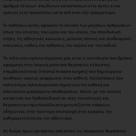
αριθμού τέτοιων επώδυνων καταστάσεων είτε αυτές είναι
χρόνιες είτε προκύπτουν μετά από έναν οξύ τραυματισμό.
Οι παθήσεις αυτές αφορούν το σύνολο των μεγάλων αρθρώσεων
όπως του γόνατος, του ώμου και του ισχίου, την σπονδυλική
στήλη, τις αθλητικές κακώσεις, μυϊκούς πόνους και συνδεσμικές
κακώσεις, καθώς και παθήσεις του χεριού και του ποδιού.
Τα τελευταία χρόνια σύμμαχος μας είναι η τεχνολογία που βρίσκει
εφαρμογή στην Ιατρική μέσα από θεραπείες ελάχιστης
επεμβατικότητας (minimal invasive surgery) που δημιουργούν
συνθήκες ταχείας ανάρρωσης στον ασθενή. Καταστάσεις που
παλαιότερα ταλαιπωρούσαν σημαντικά τον ασθενή και
απαιτούσαν μακρόχρονη αποθεραπεία, πλέον με την συνεχή
κατάρτιση του Ορθοπαιδικού σε νέες τεχνολογίες και
θεραπευτικά πρωτόκολλα αντιμετωπίζονται επαρκώς
οδηγώντας στην ταχύτερη επιστροφή στην εργασία, την
καθημερινότητα και τον αθλητισμό.
Ας δούμε όμως ορισμένες από αυτές τις σύγχρονες θεραπείες