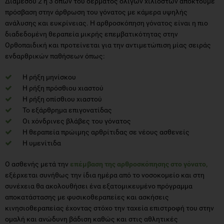
Διαμέσου 2 ή 3 οπών του δέρματος ολίγων χιλιοστών αποκτούμε
πρόσβαση στην άρθρωση του γόνατος με κάμερα υψηλής
ανάλυσης και ευκρίνειας. Η αρθροσκόπηση γόνατος είναι η πιο
διαδεδομένη θεραπεία μικρής επεμβατικότητας στην
Ορθοπαιδική και προτείνεται για την αντιμετώπιση μίας σειράς
ενδαρθρικών παθήσεων όπως:
Η ρήξη μηνίσκου
Η ρήξη πρόσθιου χιαστού
Η ρήξη οπίσθιου χιαστού
Το εξάρθρημα επιγονατίδας
Οι χόνδρινες βλάβες του γόνατος
Η θεραπεία πρώιμης αρθρίτιδας σε νέους ασθενείς
Η υμενίτιδα
Ο ασθενής μετά την
επέμβαση της αρθροσκόπησης στο γόνατο,
εξέρχεται συνήθως την ίδια ημέρα από το νοσοκομείο και στη
συνέχεια θα ακολουθήσει ένα εξατομικευμένο πρόγραμμα
αποκατάστασης με φυσικοθεραπείες και ασκήσεις
κινησιοθεραπείας έχοντας στόχο την ταχεία επιστροφή του στην
ομαλή και ανώδυνη βάδιση καθώς και στις αθλητικές