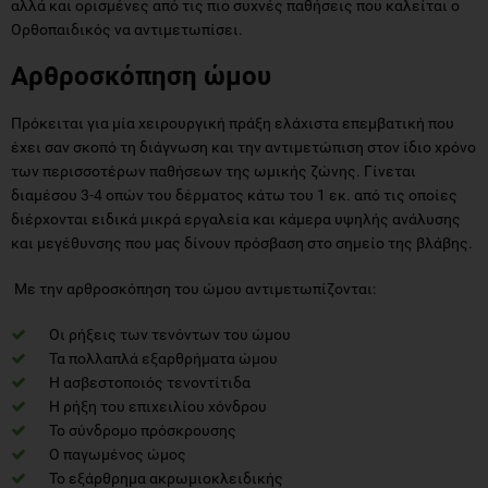
αλλά και ορισμένες από τις πιο συχνές παθήσεις που καλείται ο
Ορθοπαιδικός να αντιμετωπίσει.
Αρθροσκόπηση ώμου
Πρόκειται για μία χειρουργική πράξη ελάχιστα επεμβατική που
έχει σαν σκοπό τη διάγνωση και την αντιμετώπιση στον ίδιο χρόνο
των περισσοτέρων παθήσεων της ωμικής ζώνης. Γίνεται
διαμέσου 3-4 οπών του δέρματος κάτω του 1 εκ. από τις οποίες
διέρχονται ειδικά μικρά εργαλεία και κάμερα υψηλής ανάλυσης
και μεγέθυνσης που μας δίνουν πρόσβαση στο σημείο της βλάβης.
Με την αρθροσκόπηση του ώμου αντιμετωπίζονται:
Οι ρήξεις των τενόντων του ώμου
Τα πολλαπλά εξαρθρήματα ώμου
Η ασβεστοποιός τενοντίτιδα
Η ρήξη του επιχειλίου χόνδρου
Το σύνδρομο πρόσκρουσης
Ο παγωμένος ώμος
Το εξάρθρημα ακρωμιοκλειδικής