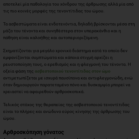
αποτελεί μία παθολογία του χόνδρου της άρθρωσης αλλά μία από
τις πιο κοινές μορφές της τενοντίτιδας του ώμου.
Τα ασβεστώματα είναι ενδοτενόντια, δηλαδή βρίσκονται μέσα στη
μάζα του τένοντα και συνηθέστερα στον υπερακάνθιο και η
πάθηση είναι καλοήθης και αυτοπεριοριζόμενη.
Σχηματίζονται για μεγάλο χρονικό διάστημα κατά το οποίο δεν
εμφανίζονται συμπτώματα και κάποια στιγμή αρχίζει η
ρευστοποίηση τους, ο ερεθισμός και η φλεγμονή του τένοντα. Η
οξεία φάση της
ασβεστοποιού τενοντίτιδας στον ώμο
αντιμετωπίζεται με ισχυρά παυσίπονα και αντιφλεγμονώδη, ενώ
όταν δημιουργούν παρατεταμένο πόνο και δυσκαμψία μπορεί να
χρειαστεί να αφαιρεθούν αρθροσκοπικά.
Τελικός στόχος της θεραπείας της ασβεστοποιού τενοντίτιδας
είναι το πλήρες και ανώδυνο εύρος κίνησης της άρθρωσης του
ώμου.
Αρθροσκόπηση γόνατος