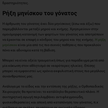
δραστηριότητες.
Ρήξη μηνίσκου του γόνατος
Η άρθρωση του γόνατος έχει δύο μηνίσκους (έσω και έξω) που
παρεμβάλλονται μεταξύ μηρού και κνήμης. Χρησιμεύουν στην
ομοιόμορφη κατανομή των φορτίων του γόνατος και αποτρέπουν
να έρχονται σε επαφή ο χόνδρος του μηρού και της κνήμης.
Η ρήξη
μηνίσκου
είναι μία από τις πιο συχνές παθήσεις που προκαλούν
πόνο και αδυναμία κατά τη βάδιση.
Μπορεί να είναι οξεία τραυματική όπως για παράδειγμα μετά από
μία κάκωση στον αθλητισμό σε νεαρότερες ηλικίες. Επίσης
μπορεί να εμφανιστεί ως χρόνια εκφυλιστική στους πιο μεγάλους
συνανθρώπους μας.
Ανάλογα με το είδος και την εντόπιση της ρήξης, ο Ορθοπαιδικός
Χειρουργός θα προτείνει το κατάλληλο θεραπευτικό πλάνο. Η
συντηρητική αγωγή περιλαμβάνει αντιφλεγμονώδη,
φυσικοθεραπείες και αποχή από καταπόνηση του γόνατος, π.χ
ανέβασμα σε σκάλες, περπάτημα σε ανώμαλο έδαφος.