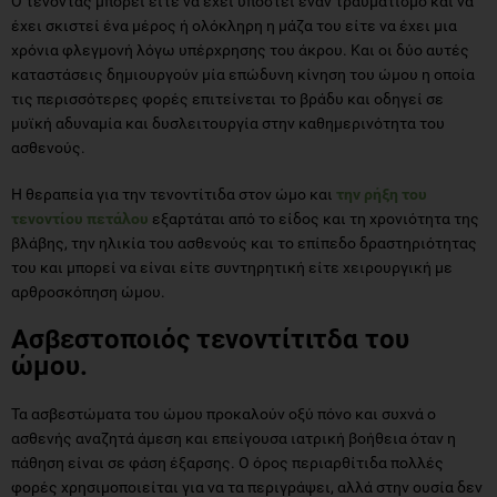
Ο τένοντας μπορεί είτε να έχει υποστεί έναν τραυματισμό και να
έχει σκιστεί ένα μέρος ή ολόκληρη η μάζα του είτε να έχει μια
χρόνια φλεγμονή λόγω υπέρχρησης του άκρου. Και οι δύο αυτές
καταστάσεις δημιουργούν μία επώδυνη κίνηση του ώμου η οποία
τις περισσότερες φορές επιτείνεται το βράδυ και οδηγεί σε
μυϊκή αδυναμία και δυσλειτουργία στην καθημερινότητα του
ασθενούς.
Η θεραπεία για την τενοντίτιδα στον ώμο και
την ρήξη του
τενοντίου πετάλου
εξαρτάται από το είδος και τη χρονιότητα της
βλάβης, την ηλικία του ασθενούς και το επίπεδο δραστηριότητας
του και μπορεί να είναι είτε συντηρητική είτε χειρουργική με
αρθροσκόπηση ώμου.
Ασβεστοποιός τενοντίτιτδα του
ώμου
.
Τα ασβεστώματα του ώμου προκαλούν οξύ πόνο και συχνά ο
ασθενής αναζητά άμεση και επείγουσα ιατρική βοήθεια όταν η
πάθηση είναι σε φάση έξαρσης. Ο όρος περιαρθίτιδα πολλές
φορές χρησιμοποιείται για να τα περιγράψει, αλλά στην ουσία δεν