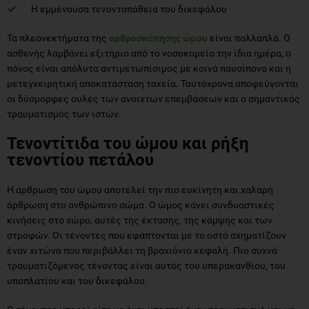
Η εμμένουσα τενοντοπάθεια του δικεφάλου
Τα πλεονεκτήματα της
αρθροσκόπησης ώμου
είναι πολλαπλά. Ο
ασθενής λαμβάνει εξιτήριο από το νοσοκομείο την ίδια ημέρα, ο
πόνος είναι απόλυτα αντιμετωπίσιμος με κοινά παυσίπονα και η
μετεγχειρητική αποκατάσταση ταχεία. Ταυτόχρονα αποφεύγονται
οι δύσμορφες ουλές των ανοιχτών επεμβάσεων και ο σημαντικός
τραυματισμός των ιστών.
Τενοντίτιδα του ώμου και ρήξη
τενοντίου πετάλου
Η άρθρωση του ώμου αποτελεί την πιο ευκίνητη και χαλαρή
άρθρωση στο ανθρώπινο σώμα. Ο ώμος κάνει συνδυαστικές
κινήσεις στο χώρο, αυτές της έκτασης, της κάμψης και των
στροφών. Οι τένοντες που εφάπτονται με το οστό σχηματίζουν
έναν χιτώνα που περιβάλλει τη βραχιόνιο κεφαλή. Πιο συχνά
τραυματιζόμενος τένοντας είναι αυτός του υπερακανθίου, του
υποπλατίου και του δικεφάλου.