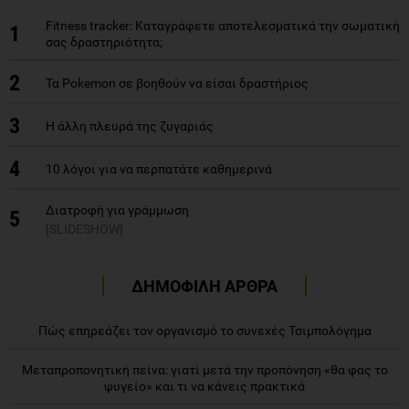
Fitness tracker: Καταγράφετε αποτελεσματικά την σωματική
1
σας δραστηριότητα;
2
Τα Pokemon σε βοηθούν να είσαι δραστήριος
3
Η άλλη πλευρά της ζυγαριάς
4
10 λόγοι για να περπατάτε καθημερινά
Διατροφή για γράμμωση
5
[SLIDESHOW]
ΔΗΜΟΦΙΛΗ ΑΡΘΡΑ
Πώς επηρεάζει τον οργανισμό το συνεχές Τσιμπολόγημα
Μεταπροπονητική πείνα: γιατί μετά την προπόνηση «θα φας το
ψυγείο» και τι να κάνεις πρακτικά