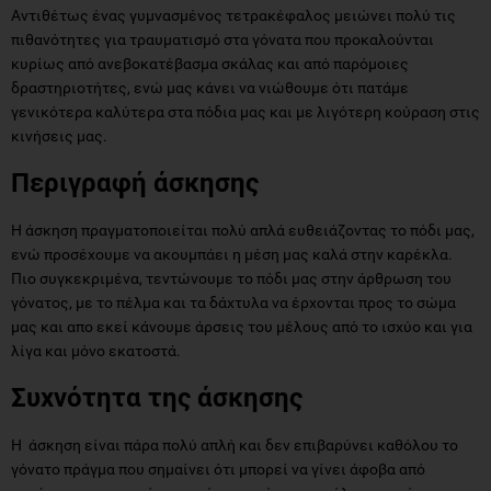
Αντιθέτως ένας γυμνασμένος τετρακέφαλος μειώνει πολύ τις
πιθανότητες για τραυματισμό στα γόνατα που προκαλούνται
κυρίως από ανεβοκατέβασμα σκάλας και από παρόμοιες
δραστηριοτήτες, ενώ μας κάνει να νιώθουμε ότι πατάμε
γενικότερα καλύτερα στα πόδια μας και με λιγότερη κούραση στις
κινήσεις μας.
Περιγραφή άσκησης
Η άσκηση πραγματοποιείται πολύ απλά ευθειάζοντας το πόδι μας,
ενώ προσέχουμε να ακουμπάει η μέση μας καλά στην καρέκλα.
Πιο συγκεκριμένα, τεντώνουμε το πόδι μας στην άρθρωση του
γόνατος, με το πέλμα και τα δάχτυλα να έρχονται προς το σώμα
μας και απο εκεί κάνουμε άρσεις του μέλους από το ισχύο και για
λίγα και μόνο εκατοστά.
Συχνότητα της άσκησης
Η άσκηση είναι πάρα πολύ απλή και δεν επιβαρύνει καθόλου το
γόνατο πράγμα που σημαίνει ότι μπορεί να γίνει άφοβα από