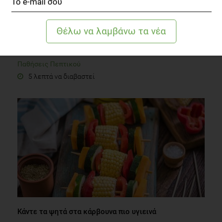
INFOGRAPHIC
Δυσκοιλιότητα στην εγκυμοσύνη: Πώς να την
αντιμετωπίσεις;
Παθήσεις Πεπτικού
5 λεπτά να διαβαστεί
Κάντε τα ψητά στα κάρβουνα πιο υγιεινά