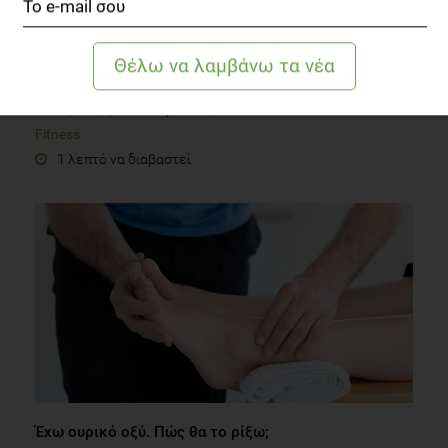
Ασκήσεις για δικεφάλους
Fitness
1 λεπτό να διαβαστεί
Έχω ουρικό οξύ. Πώς θα το ρίξω;