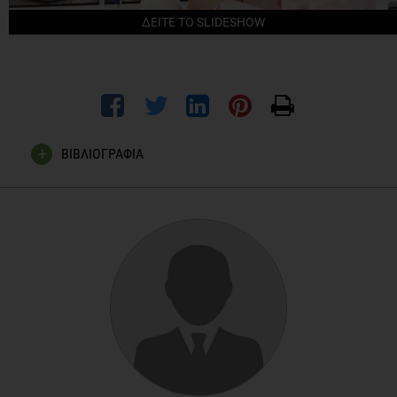
ΔΕΙΤΕ ΤΟ SLIDESHOW
ΒΙΒΛΙΟΓΡΑΦΙΑ
Αστέριος Δελληγιάννης, Ιατρική της άθλησης(σελ.109-
112), Θεσσαλονίκη 1992
Άννα Τσιλιγκίρογλου-Φαχαντίδου,Υγιεινή,Θεσσαλονίκη
1991
Σεραφείμ Β.Αλεξίου,Η τεχνική της κολύμβησης(σελ.369-
370),Θεσσαλονίκη 1995