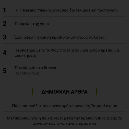
1
HIIT training-Υψηλής έντασης διαλειμματική προπόνηση
2
Τα οφέλη της yoga
3
Έχει οφέλη η χρήση προβιοτικών στους αθλητές;
Περπάτημα μετά το Φαγητό: Μια συνήθεια που πρέπει να
4
αποκτήσεις
Τεχνολογία στο fitness
5
[SLIDESHOW]
ΔΗΜΟΦΙΛΗ ΑΡΘΡΑ
Πώς επηρεάζει τον οργανισμό το συνεχές Τσιμπολόγημα
Μεταπροπονητική πείνα: γιατί μετά την προπόνηση «θα φας το
ψυγείο» και τι να κάνεις πρακτικά