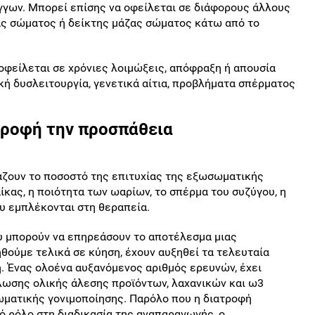
γων. Μπορεί επίσης να οφείλεται σε διάφορους άλλους
ς σώματος ή δείκτης μάζας σώματος κάτω από το
οφείλεται σε χρόνιες λοιμώξεις, απόφραξη ή απουσία
κή δυσλειτουργία, γενετικά αίτια, προβλήματα σπέρματος
τροφή την προσπάθεια
άζουν το ποσοστό της επιτυχίας της εξωσωματικής
αίκας, η ποιότητα των ωαρίων, το σπέρμα του συζύγου, η
υ εμπλέκονται στη θεραπεία.
υ μπορούν να επηρεάσουν το αποτέλεσμα μιας
θούμε τελικά σε κύηση, έχουν αυξηθεί τα τελευταία
ή. Ένας ολοένα αυξανόμενος αριθμός ερευνών, έχει
λωσης ολικής άλεσης προϊόντων, λαχανικών και ω3
ωματικής γονιμοποίησης. Παρόλο που η διατροφή
κό ρόλο στη διαδικασία της αναπαραγωγής, ο