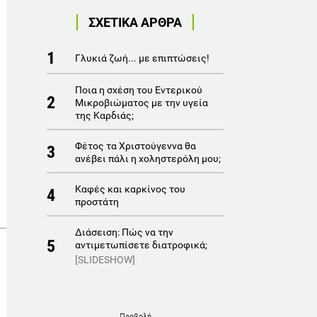
ΣΧΕΤΙΚΑ ΑΡΘΡΑ
1
Γλυκιά ζωή... με επιπτώσεις!
Ποια η σχέση του Εντερικού
2
Μικροβιώματος με την υγεία
της Καρδιάς;
Φέτος τα Χριστούγεννα θα
3
ανέβει πάλι η χοληστερόλη μου;
Καφές και καρκίνος του
4
προστάτη
Διάσειση: Πώς να την
5
αντιμετωπίσετε διατροφικά;
[SLIDESHOW]
Προβολή