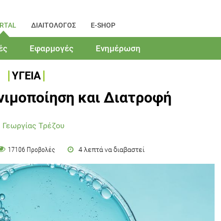
RTAL
ΔΙΑΙΤΟΛΟΓΟΣ
E-SHOP
ές
Εφαρμογές
Ενημέρωση
ΥΓΕΙΑ
ιμοποίηση και Διατροφή
 Γεωργίας Τρέζου
4 λεπτά να διαβαστεί
17106 Προβολές