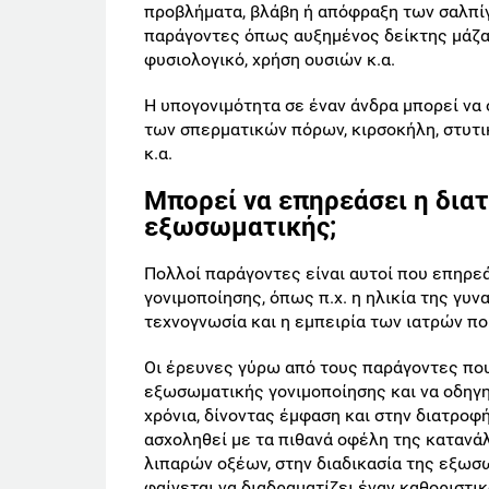
προβλήματα, βλάβη ή απόφραξη των σαλπίγ
παράγοντες όπως αυξημένος δείκτης μάζα
φυσιολογικό, χρήση ουσιών κ.α.
Η υπογονιμότητα σε έναν άνδρα μπορεί να 
των σπερματικών πόρων, κιρσοκήλη, στυτι
κ.α.
Μπορεί να επηρεάσει η δια
εξωσωματικής;
Πολλοί παράγοντες είναι αυτοί που επηρε
γονιμοποίησης, όπως π.χ. η ηλικία της γυν
τεχνογνωσία και η εμπειρία των ιατρών πο
Οι έρευνες γύρω από τους παράγοντες πο
εξωσωματικής γονιμοποίησης και να οδηγη
χρόνια, δίνοντας έμφαση και στην διατροφ
ασχοληθεί με τα πιθανά οφέλη της κατανά
λιπαρών οξέων, στην διαδικασία της εξωσ
φαίνεται να διαδραματίζει έναν καθοριστι