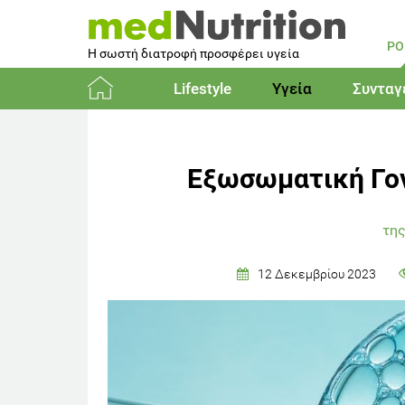
PO
Η σωστή διατροφή προσφέρει υγεία
Lifestyle
Υγεία
Συνταγ
Αρχική
Εξωσωματική Γον
της
12 Δεκεμβρίου 2023