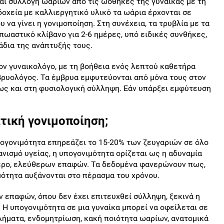
αι συλλογή ωαρίων από τις ωοθήκες της γυναίκας με τη
δοχεία με καλλιεργητικό υλικό τα ωάρια έρχονται σε
να γίνει η γονιμοποίηση. Στη συνέχεια, τα τρυβλία με τα
ωαστικό κλίβανο για 2-6 ημέρες, υπό ειδικές συνθήκες,
άδια της ανάπτυξής τους.
ον γυναικολόγο, με τη βοήθεια ενός λεπτού καθετήρα
μβρυολόγος. Τα έμβρυα εμφυτεύονται από μόνα τους στον
πως και στη φυσιολογική σύλληψη. Εάν υπάρξει εμφύτευση
τική γονιμοποίηση;
πογονιμότητα επηρεάζει το 15-20% των ζευγαριών σε όλο
νισμό υγείας, η υπογονιμότητα ορίζεται ως η αδυναμία
τερο, ελεύθερων επαφών. Τα δεδομένα φανερώνουν πως,
ιμότητα αυξάνονται στο πέρασμα του χρόνου.
 επαφών, όπου δεν έχει επιτευχθεί σύλληψη, ξεκινά η
 Η υπογονιμότητα σε μια γυναίκα μπορεί να οφείλεται σε
λήματα, ενδομητρίωση, κακή ποιότητα ωαρίων, ανατομικά