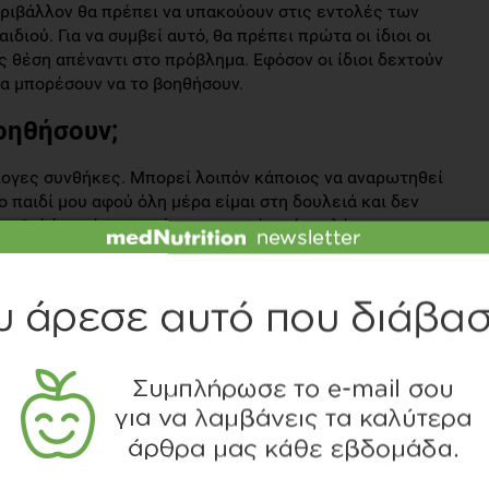
εριβάλλον θα πρέπει να υπακούουν στις εντολές των
διού. Για να συμβεί αυτό, θα πρέπει πρώτα οι ίδιοι οι
ς θέση απέναντι στο πρόβλημα. Εφόσον οι ίδιοι δεχτούν
θα μπορέσουν να το βοηθήσουν.
οηθήσουν;
νάλογες συνθήκες. Μπορεί λοιπόν κάποιος να αναρωτηθεί
παιδί μου αφού όλη μέρα είμαι στη δουλειά και δεν
νηθεί ένα τέτοιο ερώτημα, σημαίνει ότι πλέον,
ίνει στο παιδί μας και ψάχνουμε τρόπους για να το
ούσουμε αυτά που οι ειδικοί έχουν να μας πουν.
ης σωστής ενημέρωσης και της αγωγής που θα
ήτη. Οι επιλογή της αγωγής αφορά τη δοσολογία της
πρόληψη και την αντιμετώπιση των υπογλυκαιμικών
υν άμεσα τον γλυκαιμικό έλεγχο και κατ’ επέκταση την
ήρησή της