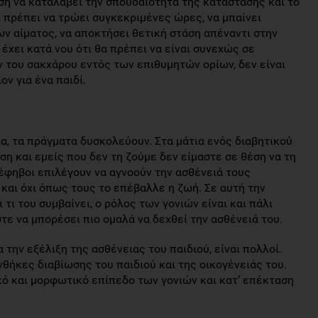
θέση να καταλάβει την σπουδαιότητα της κατάστασης και το
ι πρέπει να τρώει συγκεκριμένες ώρες, να μπαίνει
ν αίματος, να αποκτήσει θετική στάση απέναντι στην
 έχει κατά νου ότι θα πρέπει να είναι συνεχώς σε
 του σακχάρου εντός των επιθυμητών ορίων, δεν είναι
ον για ένα παιδί.
, τα πράγματα δυσκολεύουν. Στα μάτια ενός διαβητικού
αση και εμείς που δεν τη ζούμε δεν είμαστε σε θέση να τη
έφηβοι επιλέγουν να αγνοούν την ασθένειά τους
και όχι όπως τους το επέβαλλε η ζωή. Σε αυτή την
 τι του συμβαίνει, ο ρόλος των γονιών είναι και πάλι
τε να μπορέσει πιο ομαλά να δεχθεί την ασθένειά του.
 την εξέλιξη της ασθένειας του παιδιού, είναι πολλοί.
νθήκες διαβίωσης του παιδιού και της οικογένειάς του.
κό και μορφωτικό επίπεδο των γονιών και κατ’ επέκταση