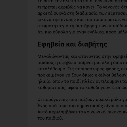
Σε αυτή την ηλικία το παιδί δεν είναι σε 
τι πρέπει ακριβώς να κάνει. Το γεγονός ότ
αρκετά συχνά στη διαδικασία των εξετάσεω
εικόνα της ένεσης και του τσιμπήματος, να
ετοιμότητα για τη διατήρηση των επιπέδων
ότι πιο εύκολο για έναν ενήλικα, πόσο μάλλ
Εφηβεία και διαβήτης
Μεγαλώνοντας και φτάνοντας στην εφηβεία
παιδιού, η εφηβεία παίρνει μια άλλη διάστ
καταλάβουμε. Τις περισσότερες φορές, οι 
προκειμένου να ζουν όπως εκείνοι θέλουν 
ηλικία, όπου το παιδί πλέον αντιλαμβάνεται
καθοριστικός, αφού το καθοδηγούν έτσι ώσ
Οι παράγοντες που παίζουν αρχικά ρόλο για
Ένας από τους πιο σημαντικούς είναι οι συ
Αυτό περιλαμβάνει το κοινωνικό, οικονομι
του παιδιού.