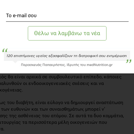
ιατήρησή της γίνονται οι αφορμές διαμάχης μέσα στην
ει καλά» στην υγεία του παιδιού π.χ ένα υπογλυκαιμικό
τάσεων, καλό θα ήταν τα μέλη της οικογένειας να βρουν
χωρίς να αφήνουν κάποιον ανημέρωτο.
 τέτοιο πρόβλημα, το συγκεκριμένο κομμάτι (της
ολο να εδραιωθεί αν από πριν δεν υπάρχουν οι βάσεις,
δικασία να ζητήσει τη βοήθεια κάποιου ειδικού.
κός θα είναι αρχικά σε συμβουλευτικό επίπεδο, κάποιες
αλυνθούν οι ενδοοικογενειακές σχέσεις και να
κογένειας.
ως του διαβήτη, είναι εύλογο να δημιουργεί αναστάτωση
 των ευθυνών και των συναισθημάτων, μπορεί ν’
ης της ασθένειας του ατόμου. Σε αυτά τα δυο κομμάτια,
ιτουργίας τα περισσότερα μέλη οικογενειών που
α.