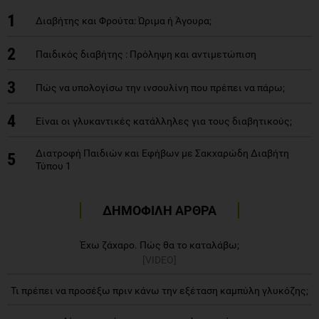
1
Διαβήτης και Φρούτα: Ώριμα ή Άγουρα;
2
Παιδικός διαβήτης : Πρόληψη και αντιμετώπιση
3
Πώς να υπολογίσω την ινσουλίνη που πρέπει να πάρω;
4
Είναι οι γλυκαντικές κατάλληλες για τους διαβητικούς;
Διατροφή Παιδιών και Εφήβων με Σακχαρώδη Διαβήτη
5
Τύπου 1
ΔΗΜΟΦΙΛΗ ΑΡΘΡΑ
Έχω ζάχαρο. Πώς θα το καταλάβω;
[VIDEO]
Τι πρέπει να προσέξω πριν κάνω την εξέταση καμπύλη γλυκόζης;