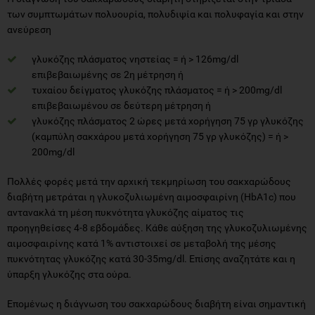
των συμπτωμάτων πολυουρία, πολυδιψία και πολυφαγία και στην
ανεύρεση
γλυκόζης πλάσματος νηστείας = ή > 126mg/dl
επιβεβαιωμένης σε 2η μέτρηση ή
τυχαίου δείγματος γλυκόζης πλάσματος = ή > 200mg/dl
επιβεβαιωμένου σε δεύτερη μέτρηση ή
γλυκόζης πλάσματος 2 ώρες μετά χορήγηση 75 γρ γλυκόζης
(καμπύλη σακχάρου μετά χορήγηση 75 γρ γλυκόζης) = ή >
200mg/dl
Πολλές φορές μετά την αρχική τεκμηρίωση του σακχαρώδους
διαβήτη μετράται η γλυκοζυλιωμένη αιμοσφαιρίνη (HbA1c) που
αντανακλά τη μέση πυκνότητα γλυκόζης αίματος τις
προηγηθείσες 4-8 εβδομάδες. Κάθε αύξηση της γλυκοζυλιωμένης
αιμοσφαιρίνης κατά 1% αντιστοιχεί σε μεταβολή της μέσης
πυκνότητας γλυκόζης κατά 30-35mg/dl. Επίσης αναζητάτε και η
ύπαρξη γλυκόζης στα ούρα.
Επομένως η διάγνωση του σακχαρώδους διαβήτη είναι σημαντική