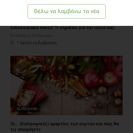
AUDIO
Eνδοκοιλιακό πάχος! Τι σημαίνει για την υγεία σας;
Συστάσεις Διατροφής
1 λεπτό να διαβαστεί
SLIDESHOW
Οι... (διατροφικές) αμαρτίες των εορτών και πώς θα
τις αποφύγετε