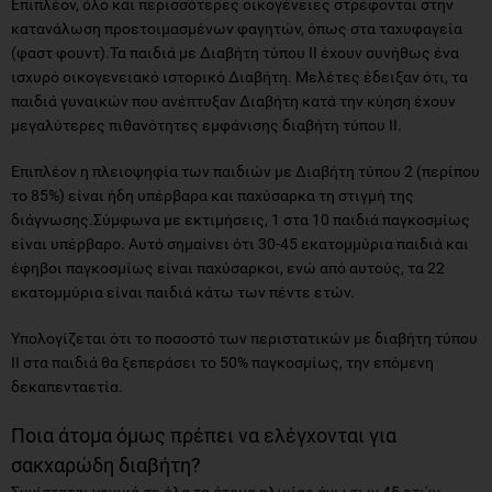
Επιπλέον, όλο και περισσότερες οικογένειες στρέφονται στην
κατανάλωση προετοιμασμένων φαγητών, όπως στα ταχυφαγεία
(φαστ φουντ).Τα παιδιά με Διαβήτη τύπου ΙΙ έχουν συνήθως ένα
ισχυρό οικογενειακό ιστορικό Διαβήτη. Μελέτες έδειξαν ότι, τα
παιδιά γυναικών που ανέπτυξαν Διαβήτη κατά την κύηση έχουν
μεγαλύτερες πιθανότητες εμφάνισης διαβήτη τύπου ΙΙ.
Επιπλέον η πλειοψηφία των παιδιών με Διαβήτη τύπου 2 (περίπου
το 85%) είναι ήδη υπέρβαρα και παχύσαρκα τη στιγμή της
διάγνωσης.Σύμφωνα με εκτιμήσεις, 1 στα 10 παιδιά παγκοσμίως
είναι υπέρβαρο. Αυτό σημαίνει ότι 30-45 εκατομμύρια παιδιά και
έφηβοι παγκοσμίως είναι παχύσαρκοι, ενώ από αυτούς, τα 22
εκατομμύρια είναι παιδιά κάτω των πέντε ετών.
Υπολογίζεται ότι το ποσοστό των περιστατικών με διαβήτη τύπου
ΙΙ στα παιδιά θα ξεπεράσει το 50% παγκοσμίως, την επόμενη
δεκαπενταετία.
Ποια άτομα όμως πρέπει να ελέγχονται για
σακχαρώδη διαβήτη?
Συνίσταται γενικά σε όλα τα άτομα ηλικίας άνω των 45 ετών