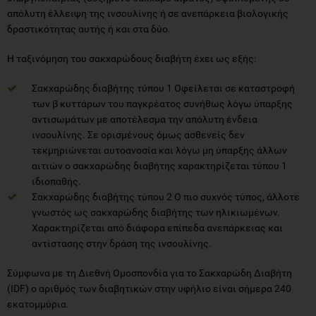
απόλυτη έλλειψη της ινσουλίνης ή σε ανεπάρκεια βιολογικής
δραστικότητας αυτής ή και στα δύο.
Η ταξινόμηση του σακχαρώδους διαβήτη έχει ως εξής:
Σακχαρώδης διαβήτης τύπου 1 Οφείλεται σε καταστροφή
των β κυττάρων του παγκρέατος συνήθως λόγω ύπαρξης
αντισωμάτων με αποτέλεσμα την απόλυτη ένδεια
ινσουλίνης. Σε ορισμένους όμως ασθενείς δεν
τεκμηριώνεται αυτοανοσία και λόγω μη ύπαρξης άλλων
αιτιών ο σακχαρώδης διαβήτης χαρακτηρίζεται τύπου 1
ιδιοπαθής.
Σακχαρώδης διαβήτης τύπου 2 Ο πιο συχνός τύπος, άλλοτε
γνωστός ως σακχαρώδης διαβήτης των ηλικιωμένων.
Χαρακτηρίζεται από διάφορα επίπεδα ανεπάρκειας και
αντίστασης στην δράση της ινσουλίνης.
Σύμφωνα με τη Διεθνή Ομοσπονδία για το Σακχαρώδη Διαβήτη
(IDF) ο αριθμός των διαβητικών στην υφήλιο είναι σήμερα 240
εκατομμύρια.