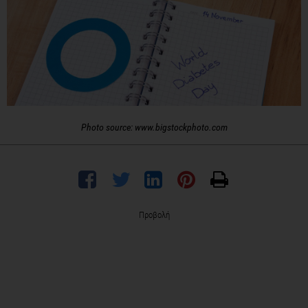
Photo source: www.bigstockphoto.com
Προβολή