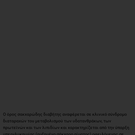
Ο όρος σακχαρώδης διαβήτης αναφέρεται σε κλινικό σύνδρομο
διαταραχών του μεταβολισμού των υδατανθράκων, των
πρωτεϊνών και των λιπιδίων και χαρακτηρίζεται από την ύπαρξη
υπεργλυκαιμίας (αυξημένο σάκχαρο αίματος) οφειλόμενης σε