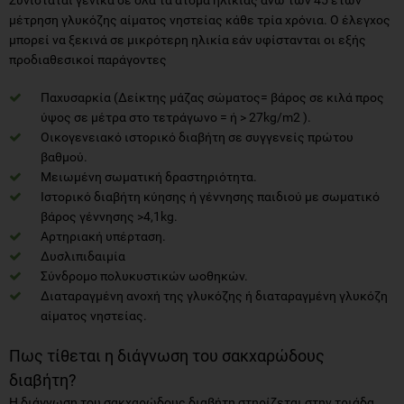
μέτρηση γλυκόζης αίματος νηστείας κάθε τρία χρόνια. Ο έλεγχος
μπορεί να ξεκινά σε μικρότερη ηλικία εάν υφίστανται οι εξής
προδιαθεσικοί παράγοντες
Παχυσαρκία (Δείκτης μάζας σώματος= βάρος σε κιλά προς
ύψος σε μέτρα στο τετράγωνο = ή > 27kg/m2 ).
Οικογενειακό ιστορικό διαβήτη σε συγγενείς πρώτου
βαθμού.
Μειωμένη σωματική δραστηριότητα.
Ιστορικό διαβήτη κύησης ή γέννησης παιδιού με σωματικό
βάρος γέννησης >4,1kg.
Αρτηριακή υπέρταση.
Δυσλιπιδαιμία
Σύνδρομο πολυκυστικών ωοθηκών.
Διαταραγμένη ανοχή της γλυκόζης ή διαταραγμένη γλυκόζη
αίματος νηστείας.
Πως τίθεται η διάγνωση του σακχαρώδους
διαβήτη?
Η διάγνωση του σακχαρώδους διαβήτη στηρίζεται στην τριάδα