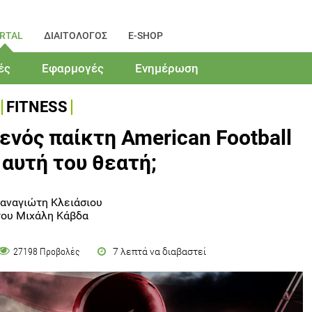
RTAL
ΔΙΑΙΤΟΛΟΓΟΣ
E-SHOP
ές
Εφαρμογές
Ενημέρωση
FITNESS
 ενός παίκτη American Football
 αυτή του θεατή;
αναγιώτη Κλειάσιου
του Μιχάλη Κάβδα
7 λεπτά να διαβαστεί
27198 Προβολές