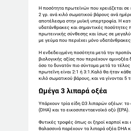
Η ποσότητα πρωτεϊνών που χρειάζεται σε 
2 γρ. ανά κιλό σωματικού βάρους ανά ημέρ
αποτέλεσμα στην μυϊκή υπερτροφία. Η κα
υδατάνθρακες και σημαντικές ποσότητες 
πρωτεινικής σύνθεσης και ίσως σε μεγαλύ
με γεύμα που περιέχει μόνο υδατάνθρακες
Η ενδεδειγμένη ποσότητα μετά την προπόνη
βιολογικής αξίας που περιέχουν αμινοξέα
όσο το δυνατόν πιο σύντομα μετά το τέλο
πρωτεΐνη είναι 2:1 ή 3:1.Καλό θα ήταν κάθ
κιλό σωματικού βάρους, και να γίνονται 5 
Ωμέγα 3 λιπαρά οξέα
Υπάρχουν τρία είδη Ω3 λιπαρών οξέων: το 
(DHA) και το εικοσιπενταενοϊκό οξύ (EPA).
Φυτικές τροφές όπως οι ξηροί καρποί και ο
θαλασσινά παρέχουν τα λιπαρά οξέα DHA κα