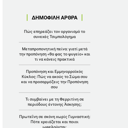
ΔΗΜΟΦΙΛΗ ΑΡΘΡΑ
Πώς επηρεάζει τον οργανισμό το
συνεχές Τσιμπολόγημα
Μεταπροπονητική πείνα: γιατί μετά
την προπόνηση «θα φας το ψυγείο» και
τι να κάνεις πρακτικά
Προπόνηση και Εμμηνορροϊκός
Κύκλος: Πώς να ακούς το Σώμα σου
και να προσαρμόζεις την Προπόνηση
σου
Τι συμβαίνει με τη Φερριτίνη σε
περιόδους έντονης Άσκησης;
Πρωτεΐνη σε σκόνη χωρίς Γυμναστική:
Πότε χρειάζεται και ποιοι
ωφελούνται;