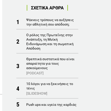
ΣΧΕΤΙΚΑ ΑΡΘΡΑ
Ψάχνεις τρόπους να αυξήσεις
1
την αθλητική σου απόδοση;
Ο ρόλος της Πρωτεΐνης στην
Ανάπτυξη, τη Μυϊκή
2
Ενδυνάμωση και τη σωματική
Απόδοση
Θρεπτικά συστατικά που είναι
απαραίτητα για τους
3
ασκούμενους
[PODCAST]
10 λόγοι για να ξεκινήσεις το
4
τένις
[SLIDESHOW]
5
Push ups και υγεία της καρδιάς