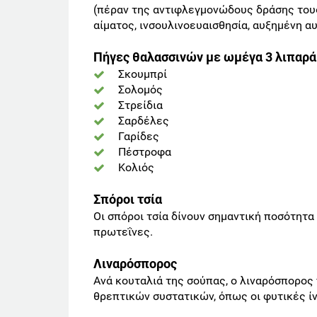
(πέραν της αντιφλεγμονώδους δράσης τους
αίματος, ινσουλινοευαισθησία, αυξημένη α
Πήγες θαλασσινών με
ωμέγα 3 λιπαρά
Σκουμπρί
Σολομός
Στρείδια
Σαρδέλες
Γαρίδες
Πέστροφα
Κολιός
Σπόροι τσία
Οι σπόροι τσία δίνουν σημαντική ποσότητα A
πρωτεΐνες.
Λιναρόσπορος
Ανά κουταλιά της σούπας, ο λιναρόσπορος π
θρεπτικών συστατικών, όπως οι φυτικές ίνε