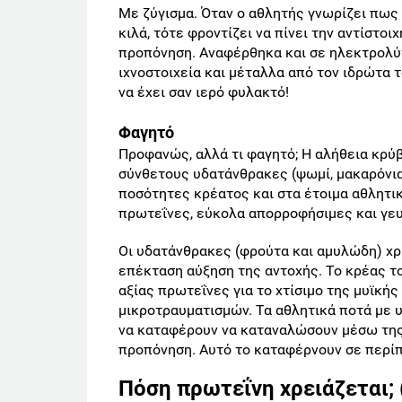
Με ζύγισμα. Όταν ο αθλητής γνωρίζει πως 
κιλά, τότε φροντίζει να πίνει την αντίστο
προπόνηση. Αναφέρθηκα και σε ηλεκτρολύτ
ιχνοστοιχεία και μέταλλα από τον ιδρώτα 
να έχει σαν ιερό φυλακτό!
Φαγητό
Προφανώς, αλλά τι φαγητό; Η αλήθεια κρύ
σύνθετους υδατάνθρακες (ψωμί, μακαρόνια, 
ποσότητες κρέατος και στα έτοιμα αθλητικ
πρωτεΐνες, εύκολα απορροφήσιμες και γευ
Οι υδατάνθρακες (φρούτα και αμυλώδη) χρ
επέκταση αύξηση της αντοχής. Το κρέας τ
αξίας πρωτεΐνες για το χτίσιμο της μυϊκή
μικροτραυματισμών. Τα αθλητικά ποτά με 
να καταφέρουν να καταναλώσουν μέσω της
προπόνηση. Αυτό το καταφέρνουν σε περίπ
Πόση πρωτεΐνη χρειάζεται;