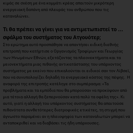
κιμάς σε σχέση με ένα κομμάτι κρέας απαιτούν μικρότερη
ενεργειακή δαπάνη από πλευράς του ανθρώπου που τις
καταναλώνει.
Τι θα πρέπει να γίνει για να αντιμετωπιστεί το …
σφάλμα του συστήματος του Ατγουότερ;
Στο ερώτημα αυτό προσπάθησε να απαντήσει ειδική διεθνής
επιτροπή που κατήρτισε ο Οργανισμός Τροφίμων και Γεωργίας
των Ηνωμένων Εθνών, εξετάζοντας τα πλεονεκτήματα και τα
μειονεκτήματα μιας πιθανής αντικατάστασης του υπάρχοντος
συστήματος με εκείνο που επικαλούνται οι ειδικοί σαν τον Λίβσεϊ,
που να συνυπολογίζει δηλαδή το ενεργειακό κόστος της πέψης. Η
αναφορά της επιτροπής κατέληγε στο συμπέρασμα: «Τα
προβλήματα και τα εμπόδια που θα μπορούσαν να προκύψουν από
μια τέτοια αλλαγή θα ξεπερνούσαν κατά πολύ τα οφέλη της». Κι
αυτό, γιατί η αλλαγή του υπάρχοντος συστήματος θα απαιτούσε
πιθανότατα συνθετότερες διατροφικές ετικέτες, τη στιγμή που
άγνωστο παραμένει αν η πλειοψηφία των καταναλωτών μπορεί να
ανταποκριθεί και να διαβάσει τις ήδη υπάρχουσες.