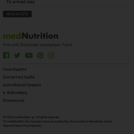
Η σωστή διατροφή προσφέρει Υγεία
Ποιοι Είμαστε
Συντακτική Ομάδα
Διαιτολογικά Γραφεία
e- Βιβλιοθήκη
Επικοινωνία
© 2026 medNutrition.gr. All rights reserved.
Το medNutrition δεν παρέχει ιατρικές συμβουλές, διαγνώσεις ή θεραπείες.
Δείτε
περισσότερες πληροφορίες
.