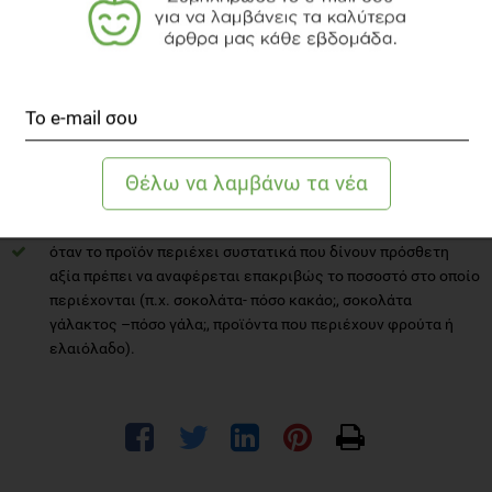
τα συστατικά του τροφίμου (οτιδήποτε περιέχει,
συμπεριλαμβανομένων και των προσθέτων και μπαίνουν σε
φθίνουσα σειρά περιεκτικότητας)
τα γενετικά τροποποιμένα συστατικά, αν η εταιρεία
ηθελημένα τα χρησιμοποιεί. Σε περίπτωση τυχαίας
εμφάνισης, λόγω επιμόλυνσης, αναφορά υπάρχει όταν αυτή
υπερβαίνει το 1%.
τα αλλεργιογόνα που περιέχει ή αν υπάρχει υποψία των
αλλεργιογόνων (π.χ. η μονάδα διαχειρίζεται σουσάμι,
σέλινο, μουστάρδα)
όταν το προϊόν περιέχει συστατικά που δίνουν πρόσθετη
αξία πρέπει να αναφέρεται επακριβώς το ποσοστό στο οποίο
περιέχονται (π.χ. σοκολάτα- πόσο κακάο;, σοκολάτα
γάλακτος –πόσο γάλα;, προϊόντα που περιέχουν φρούτα ή
ελαιόλαδο).