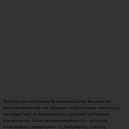
Τη στιγμή που επτά στους δέκα καταναλωτές θεωρούν τα
θρεπτικά συστατικά των τροφίμων το βασικότερο στοιχείο για
την αγορά τους, οι παρασκευαστές κρουασάν, επιδορπίων
γιαουρτιού και άλλων αρτοσκευασμάτων (π.χ. κριτσίνια,
κουλουράκια) «αποφεύγουν» τις διατροφικές ετικέτες,