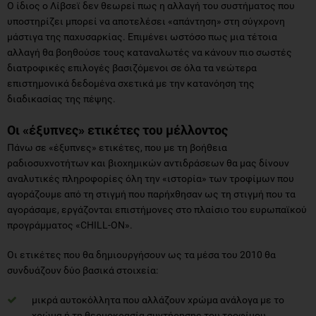
Ο ίδιος ο Λίβσεϊ δεν θεωρεί πως η αλλαγή του συστήματος που
υποστηρίζει μπορεί να αποτελέσει «απάντηση» στη σύγχρονη
μάστιγα της παχυσαρκίας. Επιμένει ωστόσο πως μια τέτοια
αλλαγή θα βοηθούσε τους καταναλωτές να κάνουν πιο σωστές
διατροφικές επιλογές βασιζόμενοι σε όλα τα νεώτερα
επιστημονικά δεδομένα σχετικά με την κατανόηση της
διαδικασίας της πέψης.
Οι «έξυπνες» ετικέτες του μέλλοντος
Πάνω σε «έξυπνες» ετικέτες, που με τη βοήθεια
ραδιοσυχνοτήτων και βιοχημικών αντιδράσεων θα μας δίνουν
αναλυτικές πληροφορίες όλη την «ιστορία» των τροφίμων που
αγοράζουμε από τη στιγμή που παρήχθησαν ως τη στιγμή που τα
αγοράσαμε, εργάζονται επιστήμονες στο πλαίσιο του ευρωπαϊκού
προγράμματος «CHILL-ON».
Οι ετικέτες που θα δημιουργήσουν ως τα μέσα του 2010 θα
συνδυάζουν δύο βασικά στοιχεία:
μικρά αυτοκόλλητα που αλλάζουν χρώμα ανάλογα με το
χρώμα ή τη θερμοκρασία συντήρησης του τροφίμου.