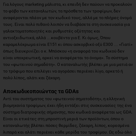
Για λόγους marketing μάλιστα, κι επειδή δεν παύουν να προκαλούν
το φόβο των καταναλωτών, τα πρόσθετα των τροφίμων, δεν
αναφέρονται πλέον με τον κωδικό τους, αλλά με το πλήρες όνομά
τους. Είναι πολύ πιθανό λοιπόν να διαβάσετε στη συσκευασία για
γαλακτοματοποιητές και ρυθμιστές οξύτητας και
αντιοξειδωτικά, αλλά …κουβέντα για Ε. Κι όμως, Όπου
καραμελόχρωμα είναι Ε151 κι όπου ασκορβικό οξύ Ε300 … «Γιατί»
όπως διευκρινίζει ο κ. Μπόσκου «η αναφορά του κωδικού δεν
είναι υποχρεωτική, αρκεί να αναφέρεται το όνομα». Το σύστημα
του «φωτεινού σημαδότη». Ο καταναλωτής βλέπει με μια ματιά αν
το τρόφιμο που επιλέγει να αγοράσει περιέχει λίγο, αρκετό ή
πολύ λίπος, αλάτι και ζάχαρη.
Αποκωδικοποιώντας τα GDAs
Αντί του συστήματος του «φωτεινού σηματοδότη», η ελληνική
βιομηχανία τροφίμων, έχει ήδη εντάξει στις συσκευασίες της ένα
σύστημα διατροφικής σήμανσης, που κωδικά αναφέρεται ως GDA.
Είναι οι ετικέτες στη μπροστινή μεριά των προϊόντων, όπου ο
καταναλωτής βλέπει πόσες θερμίδες, ζάχαρη, λίπος, κορεσμένα
λιπαρά και αλάτι περιέχει κάθε μερίδα του τροφίμου. Ως εδώ όλα