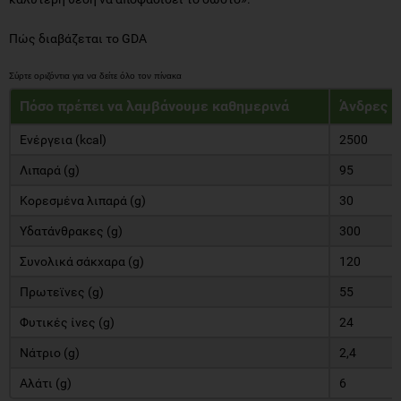
Πώς διαβάζεται το GDA
Πόσο πρέπει να λαμβάνουμε καθημερινά
Άνδρες
Ενέργεια (kcal)
2500
Λιπαρά (g)
95
Κορεσμένα λιπαρά (g)
30
Υδατάνθρακες (g)
300
Συνολικά σάκχαρα (g)
120
Πρωτεϊνες (g)
55
Φυτικές ίνες (g)
24
Νάτριο (g)
2,4
Αλάτι (g)
6