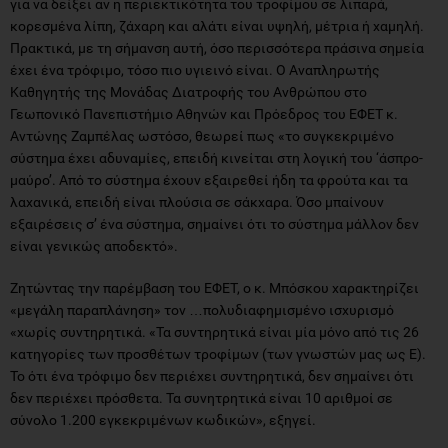
για να δείξει αν η περιεκτικότητα του τροφίμου σε λιπαρά,
κορεσμένα λίπη, ζάχαρη και αλάτι είναι υψηλή, μέτρια ή χαμηλή.
Πρακτικά, με τη σήμανση αυτή, όσο περισσότερα πράσινα σημεία
έχει ένα τρόφιμο, τόσο πιο υγιεινό είναι. Ο Αναπληρωτής
Καθηγητής της Μονάδας Διατροφής του Ανθρώπου στο
Γεωπονικό Πανεπιστήμιο Αθηνών και Πρόεδρος του ΕΦΕΤ κ.
Αντώνης Ζαμπέλας ωστόσο, θεωρεί πως «το συγκεκριμένο
σύστημα έχει αδυναμίες, επειδή κινείται στη λογική του ‘άσπρο-
μαύρο’. Από το σύστημα έχουν εξαιρεθεί ήδη τα φρούτα και τα
λαχανικά, επειδή είναι πλούσια σε σάκχαρα. Όσο μπαίνουν
εξαιρέσεις σ’ ένα σύστημα, σημαίνει ότι το σύστημα μάλλον δεν
είναι γενικώς αποδεκτό».
Ζητώντας την παρέμβαση του ΕΦΕΤ, ο κ. Μπόσκου χαρακτηρίζει
«μεγάλη παραπλάνηση» τον …πολυδιαφημισμένο ισχυρισμό
«χωρίς συντηρητικά. «Τα συντηρητικά είναι μία μόνο από τις 26
κατηγορίες των προσθέτων τροφίμων (των γνωστών μας ως Ε).
Το ότι ένα τρόφιμο δεν περιέχει συντηρητικά, δεν σημαίνει ότι
δεν περιέχει πρόσθετα. Τα συνητρητικά είναι 10 αριθμοί σε
σύνολο 1.200 εγκεκριμένων κωδικών», εξηγεί.