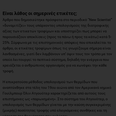
Είναι λάθος οι σημερινές ετικέτες;
Άρθρο που δημοσιεύτηκε πρόσφατα στο περιοδικό “New Scientist”
«δυναμιτίζει» τους υπάρχοντες υπολογισμούς της διατροφικής
αξίας των ετικετών τροφίμων και υποστηρίζει πως μπορεί να
παρουσιάζουν αποκλίσεις (προς τα πάνω ή προς τα κάτω) κατά 5-
25%. Σύμφωνα με τις επιστημονικές απόψεις που επικαλείται το
άρθρο, οι ετικέτες τροφίμων όπως τις γνωρίζουμε σήμερα είναι
λανθασμένες, γιατί δεν λαμβάνουν υπ’ όψιν τους τον τρόπο με τον
οποίο λειτουργεί το πεπτικό σύστημα, δηλαδή την ενέργεια που
χρειάζεται ο ανθρώπινος οργανισμός για να χωνέψει την κάθε
τροφή.
Η επικρατούσα μέθοδος υπολογισμού των θερμίδων που
αναπτύχθηκε στα τέλη του 19ου αιώνα από τον Αμερικανό χημικό
Γουίλμπουρ Όλιν Ατγουότερ χαρακτηρίζεται από αυτούς τους
επιστήμονες ως «παρωχημένη». Στο σύστημα του Ατγουότερ, ο
υπολογισμός των θερμίδων γίνεται με την καύση συγκεκριμένης
(μικρής) ποσότητας τροφής υπό ελεγχόμενες συνθήκες και τη
μέτρηση της θερμότητας που εκλύεται.