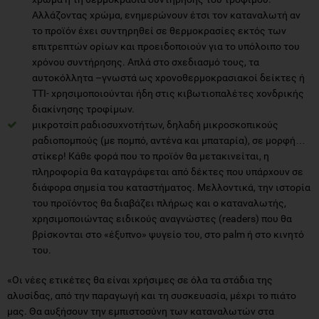
Αλλάζοντας χρώμα, ενημερώνουν έτσι τον καταναλωτή αν
το προϊόν έχει συντηρηθεί σε θερμοκρασίες εκτός των
επιτρεπτών ορίων και προειδοποιούν για το υπόλοιπο του
χρόνου συντήρησης. Aπλά στο σχεδιασμό τους, τα
αυτοκόλλητα –γνωστά ως χρονοθερμοκρασιακοί δείκτες ή
ΤΤΙ- χρησιμοποιούνται ήδη στις κιβωτιοπαλέτες χονδρικής
διακίνησης τροφίμων.
μικροτσίπ ραδιοσυχνοτήτων, δηλαδή μικροσκοπικούς
ραδιοπομπούς (με πομπό, αντένα και μπαταρία), σε μορφή…
στίκερ! Κάθε φορά που το προϊόν θα μετακινείται, η
πληροφορία θα καταγράφεται από δέκτες που υπάρχουν σε
διάφορα σημεία του καταστήματος. Μελλοντικά, την ιστορία
του προϊόντος θα διαβάζει πλήρως και ο καταναλωτής,
χρησιμοποιώντας ειδικούς αναγνώστες (readers) που θα
βρίσκονται στο «έξυπνο» ψυγείο του, στο palm ή στο κινητό
του.
«Οι νέες ετικέτες θα είναι χρήσιμες σε όλα τα στάδια της
αλυσίδας, από την παραγωγή και τη συσκευασία, μέχρι το πιάτο
μας. Θα αυξήσουν την εμπιστοσύνη των καταναλωτών στα