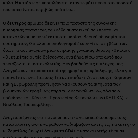
καλά. Η κατάσταση περιπλέκεται όταν το μάτι πέσει στο ποσοστό
που διακρίνεται ακριβώς από κάτω.
Ο δεύτερος αριθμός δείχνει ποιο ποσοστό της συνολικής
ημερήσιας ποσότητας του κάθε συστατικού που πρέπει να
καταναλώνουμε περιέχεται στη μερίδα. Βασική αδυναμία του
συστήματος; Ότι όλοι οι υπολογισμοί έχουν γίνει στη βάση των
διαιτητικών αναγκών μιας ενήλικης γυναίκας βάρους 70 κιλών.
«Οι ετικέτες αυτές βρίσκονται ένα βήμα πίσω από αυτό που
χρειάζονται οι καταναλωτές. Δεν βοηθούν τις επιλογές μας.
Αναγράφουν το ποσοστό επί της ημερήσιας πρόσληψης, αλλά για
ποιον; Για εμένα; Για εσάς; Για ένα παιδάκι; Δυστυχώς, η Κομισιόν
και η Ευρωβουλή προτίμησαν να ακούσουν τα αιτήματα των
βιομηχανιών τροφίμων, παρά των καταναλωτών», τόνισε ο
πρόεδρος του Κέντρου Προστασίας Καταναλωτών (ΚΕ.Π.ΚΑ), κ.
Νικόλαος Τσεμπερλίδης.
Αναγνωρίζοντας ότι «είναι σημαντικό να εκπαιδεύσουμε τους
καταναλωτές ώστε να μάθουν να διαβάζουν αυτές τις ετικέτες» ο
κ. Ζαμπέλας θεωρεί ότι «με τα GDAs ο καταναλωτής είναι σε
καλύτερη θέση να αποφασίσει το σωστό».