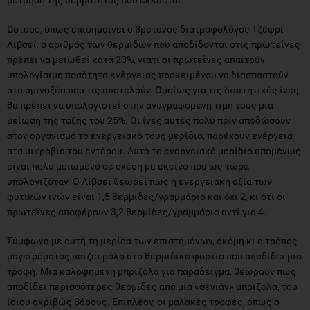
Ωστόσο, όπως επισημαίνει ο βρετανός διατροφολόγος Τζέφρι
Λίβσεϊ, ο αριθμός των θερμίδων που αποδίδονται στις πρωτεΐνες
πρέπει να μειωθεί κατά 20%, γιατί οι πρωτεΐνες απαιτούν
υπολογίσιμη ποσότητα ενέργειας προκειμένου να διασπαστούν
στα αμινοξέα που τις αποτελούν. Ομοίως για τις διαιτητικές ίνες,
θα πρέπει να υπολογιστεί στην αναγραφόμενη τιμή τους μια
μείωση της τάξης του 25%. Οι ίνες αυτές πολύ πριν αποδώσουν
στον οργανισμό το ενεργειακό τους μερίδιο, παρέχουν ενέργεια
στα μικρόβια του εντέρου. Αυτό το ενεργειακό μερίδιο επομένως
είναι πολύ μειωμένο σε σχέση με εκείνο που ως τώρα
υπολογιζόταν. Ο Λίβσεϊ θεωρεί πως η ενεργειακή αξία των
φυτικών ινών είναι 1,5 θερμίδες/γραμμάριο και όχι 2, κι ότι οι
πρωτεΐνες αποφέρουν 3,2 θερμίδες/γραμμάριο αντί για 4.
Σύμφωνα με αυτή τη μερίδα των επιστημόνων, ακόμη κι ο τρόπος
μαγειρέματος παίζει ρόλο στο θερμιδικό φορτίο που αποδίδει μια
τροφή. Μια καλοψημένη μπριζόλα για παράδειγμα, θεωρούν πως
αποδίδει περισσότερες θερμίδες από μια «σενιάν» μπριζόλα, του
ίδιου ακριβώς βάρους. Επιπλέον, οι μαλακές τροφές, όπως ο