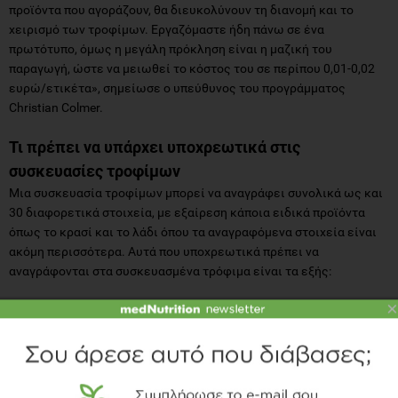
προϊόντα που αγοράζουν, θα διευκολύνουν τη διανομή και το
χειρισμό των τροφίμων. Εργαζόμαστε ήδη πάνω σε ένα
πρωτότυπο, όμως η μεγάλη πρόκληση είναι η μαζική του
παραγωγή, ώστε να μειωθεί το κόστος του σε περίπου 0,01-0,02
ευρώ/ετικέτα», σημείωσε ο υπεύθυνος του προγράμματος
Christian Colmer.
Τι πρέπει να υπάρχει υποχρεωτικά στις
συσκευασίες τροφίμων
Μια συσκευασία τροφίμων μπορεί να αναγράφει συνολικά ως και
30 διαφορετικά στοιχεία, με εξαίρεση κάποια ειδικά προϊόντα
όπως το κρασί και το λάδι όπου τα αναγραφόμενα στοιχεία είναι
ακόμη περισσότερα. Αυτά που υποχρεωτικά πρέπει να
αναγράφονται στα συσκευασμένα τρόφιμα είναι τα εξής:
×
το όνομα – εμπορική ονομασία τροφίμου
το καθαρό βάρος του (e) ή τον όγκο του (υγρά)
η ημερομηνία και ο αριθμός της παρτίδας
ο επίσημος παραγωγός, ή ο διακινητής ή ο εισαγωγέας
η διεύθυνση του παραγωγού