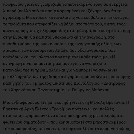
προφανώς γιατί αν γνωρίζαμε το περιεχόμενό τους σε ενέργεια,
λιπαρά (πολλά από τα οποία κορεσμένα) και ζάχαρη, δεν θα τα
αγοράζαμε. Με στόχο ο καταναλωτής να έχει βέλτιστη εικόνα για
τα προϊόντα που αποφασίζει να βάλει στο πιάτο του, ο επόμενος
κανονισμός για τις πληροφορίες στα τρόφιμα, που συζητιέται ήδη
στην Ευρώπη, θα καθιστά υποχρεωτική την αναγραφή, στο
πρόσθιο μέρος της συσκευασίας, της ενεργειακής αξίας, των
λιπαρών, των κορεσμένων λιπών, των υδατανθράκων, των
σακχάρων και του αλατιού που περιέχει κάθε τρόφιμο. «Η
αναγραφή είναι σημαντική, όχι μόνο για να γνωρίζει ο
καταναλωτής τι τρώει, αλλά και για να μπορεί να συγκρίνει
μεταξύ προϊόντων της ίδιας κατηγορίας», σημειώνει ο επίκουρος
καθηγητής του Τμήματος Επιστήμης Διαιτολογίας – Διατροφής
του Χαροκόπειου Πανεπιστημίου κ. Γεώργιος Μπόσκου.
Μία ενδιαφέρουσα κίνηση έχει ήδη γίνει στη Μεγάλη Βρετανία. Η
Βρετανική Αρχή Ελέγχου Τροφίμων πρότεινε - και πολλές
εταιρείες εφάρμοσαν - ένα σύστημα σήμανσης με τα «χρώματα
φωτεινού σηματοδότη», που χρησιμοποιεί στο μπροστινό μέρος
της συσκευασίας, το κόκκινο, το πορτοκαλί και το πράσινο χρώμα,