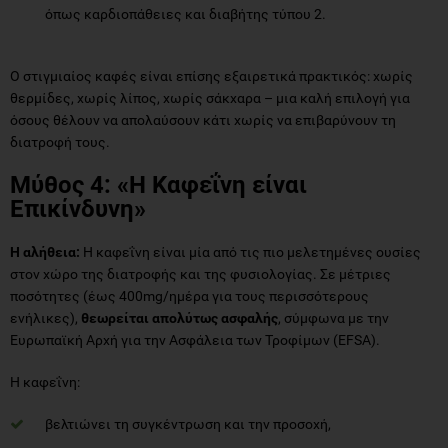
όπως καρδιοπάθειες και διαβήτης τύπου 2.
Ο στιγμιαίος καφές είναι επίσης εξαιρετικά πρακτικός: χωρίς
θερμίδες, χωρίς λίπος, χωρίς σάκχαρα – μια καλή επιλογή για
όσους θέλουν να απολαύσουν κάτι χωρίς να επιβαρύνουν τη
διατροφή τους.
Μύθος 4: «Η Καφεΐνη είναι
Επικίνδυνη»
Η αλήθεια:
Η καφεΐνη είναι μία από τις πιο μελετημένες ουσίες
στον χώρο της διατροφής και της φυσιολογίας. Σε μέτριες
ποσότητες (έως 400mg/ημέρα για τους περισσότερους
ενήλικες),
θεωρείται απολύτως ασφαλής
, σύμφωνα με την
Ευρωπαϊκή Αρχή για την Ασφάλεια των Τροφίμων (EFSA).
Η καφεΐνη:
βελτιώνει τη συγκέντρωση και την προσοχή,