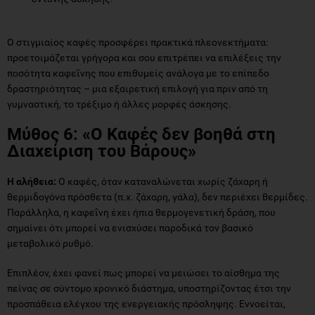
Ο στιγμιαίος καφές προσφέρει πρακτικά πλεονεκτήματα:
προετοιμάζεται γρήγορα και σου επιτρέπει να επιλέξεις την
ποσότητα καφεΐνης που επιθυμείς ανάλογα με το επίπεδο
δραστηριότητας – μια εξαιρετική επιλογή για πριν από τη
γυμναστική, το τρέξιμο ή άλλες μορφές άσκησης.
Μύθος 6: «Ο Καφές δεν βοηθά στη
Διαχείριση του Βάρους»
Η αλήθεια:
Ο καφές, όταν καταναλώνεται χωρίς ζάχαρη ή
θερμιδογόνα πρόσθετα (π.χ. ζάχαρη, γάλα), δεν περιέχει θερμίδες.
Παράλληλα, η καφεΐνη έχει ήπια θερμογενετική δράση, που
σημαίνει ότι μπορεί να ενισχύσει παροδικά τον βασικό
μεταβολικό ρυθμό.
Επιπλέον, έχει φανεί πως μπορεί να μειώσει το αίσθημα της
πείνας σε σύντομο χρονικό διάστημα, υποστηρίζοντας έτσι την
προσπάθεια ελέγχου της ενεργειακής πρόσληψης. Εννοείται,