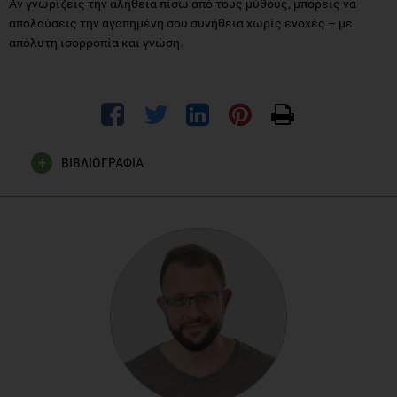
Αν γνωρίζεις την αλήθεια πίσω από τους μύθους, μπορείς να
απολαύσεις την αγαπημένη σου συνήθεια χωρίς ενοχές – με
απόλυτη ισορροπία και γνώση.
ΒΙΒΛΙΟΓΡΑΦΙΑ
Poole R, Kennedy OJ, Roderick P, Fallowfield JA, Hayes PC,
Parkes J. Coffee consumption and health: umbrella review of
meta-analyses of multiple health outcomes. BMJ. 2017 Nov
22;359:j5024.
Whayne TF Jr. Coffee: A Selected Overview of Beneficial or
Harmful Effects on the Cardiovascular System? Curr
VascPharmacol. 2015;13(5):637-48.
Jung S, Kim MH, Park JH, Jeong Y, Ko KS. Cellular
Antioxidant and Anti-Inflammatory Effects of Coffee Extracts