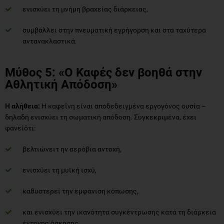
ενισχύει τη μνήμη βραχείας διάρκειας,
συμβάλλει στην πνευματική εγρήγορση και στα ταχύτερα
αντανακλαστικά.
Μύθος 5: «Ο Καφές δεν βοηθά στην
Αθλητική Απόδοση»
Η αλήθεια:
Η καφεΐνη είναι αποδεδειγμένα εργογόνος ουσία –
δηλαδή ενισχύει τη σωματική απόδοση. Συγκεκριμένα, έχει
φανείότι:
βελτιώνειτ ην αερόβια αντοχή,
ενισχύει τη μυϊκή ισχύ,
καθυστερεί την εμφάνιση κόπωσης,
και ενισχύει την ικανότητα συγκέντρωσης κατά τη διάρκεια
έντονης άσκησης.