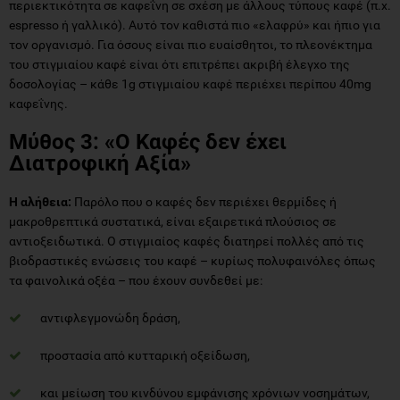
περιεκτικότητα σε καφεΐνη σε σχέση με άλλους τύπους καφέ (π.χ.
espresso ή γαλλικό). Αυτό τον καθιστά πιο «ελαφρύ» και ήπιο για
τον οργανισμό. Για όσους είναι πιο ευαίσθητοι, το πλεονέκτημα
του στιγμιαίου καφέ είναι ότι επιτρέπει ακριβή έλεγχο της
δοσολογίας – κάθε 1g στιγμιαίου καφέ περιέχει περίπου 40mg
καφεΐνης.
Μύθος 3: «Ο Καφές δεν έχει
Διατροφική Αξία»
Η αλήθεια:
Παρόλο που ο καφές δεν περιέχει θερμίδες ή
μακροθρεπτικά συστατικά, είναι εξαιρετικά πλούσιος σε
αντιοξειδωτικά. Ο στιγμιαίος καφές διατηρεί πολλές από τις
βιοδραστικές ενώσεις του καφέ – κυρίως πολυφαινόλες όπως
τα φαινολικά οξέα – που έχουν συνδεθεί με:
αντιφλεγμονώδη δράση,
προστασία από κυτταρική οξείδωση,
και μείωση του κινδύνου εμφάνισης χρόνιων νοσημάτων,