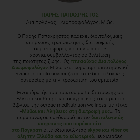
with Different Roasting Levels. J Med Food. 2017
Jun;20(6):626-635.
ΠΆΡΗΣ ΠΑΠΑΧΡΉΣΤΟΣ
Διαιτολόγος - Διατροφολόγος, M.Sc.
Papakonstantinou E, Kechribari I, Sotirakoglou Κ, Tarantilis P,
Gourdomichali T, Michas G, Kravvariti V, Voumvourakis K,
Ο Πάρης Παπαχρήστος παρέχει διαιτολογικές
Zampelas A. Acute effects of coffee consumption on self-
υπηρεσίες τροποποίησης διατροφικής
reported gastrointestinal symptoms, blood pressure and
συμπεριφοράς για πάνω από 15
stress indices in healthy individuals. Nutr J. 2016 Mar
χρόνια, συμβάλλοντας σε βελτίωση
της ποιότητας ζωής. Ως
πτυχιούχος Διαιτολόγος
15;15:26.
Διατροφολόγος
, M.Sc. έχει ευρύτερη επιστημονική
γνώση, η οποία συνδυάζεται στις διαιτολογικές
Tsirimiagkou C, Basdeki ED, KyriazopoulouKorovesi AA,
συνεδρίες με την προσωπική του εμπειρία.
Chairistanidou C, Ouamer DS, Argyris A, Sfikakis PP, Karatzi
K, Protogerou AD. Habitual consumption of instant coffee is
Είναι ιδρυτής του πρώτου portal διατροφής σε
favorably associated with arterial stiffness but not with
Ελλάδα και Κύπρο και συγγραφέας του πρώτου
atheromatosis. Clin Nutr ESPEN. 2021 Oct;45:363-368.
βιβλίου της σειράς medNutrition wellness, με τίτλο
«
Μύθοι και Αλήθειες στη διατροφή μας
». Τα
παραπάνω, σε συνδυασμό με τις
διαιτολογικές
υπηρεσίες που παρέχει είτε
στο Παγκράτι
είτε αξιοποιώντας
skype και viber σε
όλη την Ελλάδα και το εξωτερικό
, με χιλιάδες