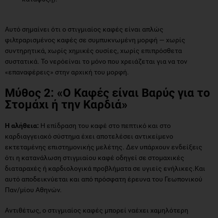
Αυτό σημαίνει ότι ο στιγμιαίος καφές είναι απλώς
φιλτραρισμένος καφές σε συμπυκνωμένη μορφή — χωρίς
συντηρητικά, χωρίς χημικές ουσίες, χωρίς επιπρόσθετα
συστατικά. Το νερόείναι το μόνο που χρειάζεται για να τον
«επαναφέρεις» στην αρχική του μορφή.
Μύθος 2: «Ο Καφές είναι Βαρύς για το
Στομάχι ή την Καρδιά»
Η αλήθεια:
Η επίδραση του καφέ στο πεπτικό και στο
καρδιαγγειακό σύστημα έχει αποτελέσει αντικείμενο
εκτεταμένης επιστημονικής μελέτης. Δεν υπάρχουν ενδείξεις
ότι η κατανάλωση στιγμιαίου καφέ οδηγεί σε στομαχικές
διαταραχές ή καρδιολογικά προβλήματα σε υγιείς ενήλικες.Και
αυτό αποδεικνύεται και από πρόσφατη έρευνα του Γεωπονικού
Παν/μίου Αθηνών.
Αντιθέτως, ο στιγμιαίος καφές μπορεί ναέχει χαμηλότερη