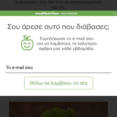
ανθρώπους, έχει δει τι είναι αποτελεσματικό
και όχι.
×
Γνωρίστε τoν αρθογράφο
Δείτε το διαιτολογικό γραφείο
TOPICS
ΚΑΦΕΣ
ΚΑΦΕΙΝΗ
ΑΝΤΙΟΞΕΙΔΩΤΙΚΑ
ΔΙΑΒΑΣΤΕ ΑΚΟΜΗ