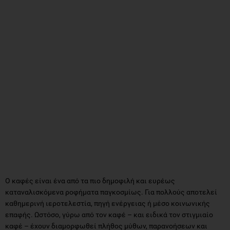
Ο καφές είναι ένα από τα πιο δημοφιλή και ευρέως
καταναλισκόμενα ροφήματα παγκοσμίως. Για πολλούς αποτελεί
καθημερινή ιεροτελεστία, πηγή ενέργειας ή μέσο κοινωνικής
επαφής. Ωστόσο, γύρω από τον καφέ – και ειδικά τον στιγμιαίο
καφέ – έχουν διαμορφωθεί πλήθος μύθων, παρανοήσεων και