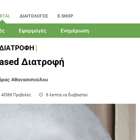
RTAL
ΔΙΑΙΤΟΛΟΓΟΣ
E-SHOP
ές
Εφαρμογές
Ενημέρωση
ΔΙΑΤΡΟΦΗ
Based Διατροφή
άρας Αθανασοπούλου
6 λεπτά να διαβαστεί
40566 Προβολές