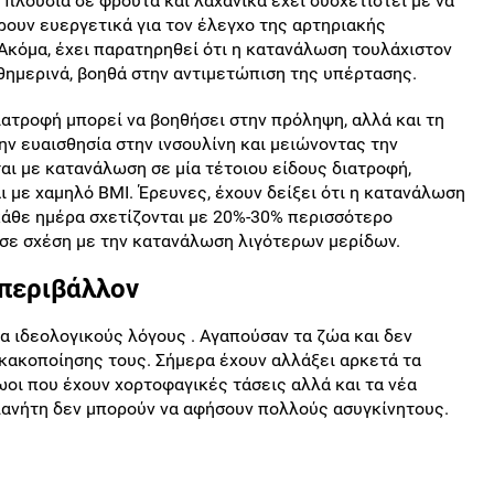
 πλούσια σε φρούτα και λαχανικά έχει συσχετιστεί με να
ρουν ευεργετικά για τον έλεγχο της αρτηριακής
. Ακόμα, έχει παρατηρηθεί ότι η κατανάλωση τουλάχιστον
ημερινά, βοηθά στην αντιμετώπιση της υπέρτασης.
διατροφή μπορεί να βοηθήσει στην πρόληψη, αλλά και τη
ην ευαισθησία στην ινσουλίνη και μειώνοντας την
ται με κατανάλωση σε μία τέτοιου είδους διατροφή,
 με χαμηλό BMI. Έρευνες, έχουν δείξει ότι η κατανάλωση
άθε ημέρα σχετίζονται με 20%-30% περισσότερο
 σε σχέση με την κατανάλωση λιγότερων μερίδων.
ι περιβάλλον
α ιδεολογικούς λόγους . Αγαπούσαν τα ζώα και δεν
 κακοποίησης τους. Σήμερα έχουν αλλάξει αρκετά τα
οι που έχουν χορτοφαγικές τάσεις αλλά και τα νέα
λανήτη δεν μπορούν να αφήσουν πολλούς ασυγκίνητους.