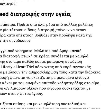
ξουμε για νέες συνταγές!
ased διατροφής στην υγεία;
αι άπειρα. Πρώτα από όλα, μέσα από πολλές μελέτες
 μία τέτοιου είδους διατροφή ,τείνουν να έχουν
άρα κατά επέκταση βοηθάει στην πρόληψη κατά της
 την συνοδεύουν.
ιαγγειακά νοσήματα. Μελέτες από Αμερικανική
μία διατροφή φτωχή σε κρέας συνδέεται με χαμηλά
σης στο αίμα καθώς και με μειωμένη εμφάνιση
ifestyle Heart Triel πάσχοντες από καρδιαγγειακές
α μειώσουν την αθηροσκλήρωση τους κατά την διάρκεια
τροφή φαίνεται να σχετίζεται με μειωμένο κίνδυνο
α κάνει με τα μειωμένα επίπεδα χοληστερόλης στο αίμα.
ψη ω3 λιπαρών οξέων που σίγουρα συσχετίζεται με
σεων στους φυτοφάγους.
ίζεται επίσης και με χαμηλότερη συστολική και