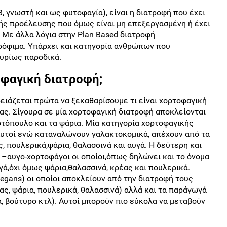
, γνωστή και ως φυτοφαγία), είναι η διατροφή που έχει
ής προέλευσης που όμως είναι μη επεξεργασμένη ή έχει
 Με άλλα λόγια στην Plan Based διατροφή
όφιμα. Υπάρχει και κατηγορία ανθρώπων που
υρίως παροδικά.
οφαγική διατροφή;
ειάζεται πρώτα να ξεκαθαρίσουμε τι είναι χορτοφαγική
ας. Σίγουρα σε μία χορτοφαγική διατροφή αποκλείονται
οτόπουλο και τα ψάρια. Μία κατηγορία χορτοφαγικής
.Αυτοί ενώ καταναλώνουν γαλακτοκομικά, απέχουν από τα
 πουλερικά,ψάρια, θαλασσινά και αυγά. Η δεύτερη και
ο –αυγο-χορτοφάγοι οι οποίοι,όπως δηλώνει και το όνομα
ά,όχι όμως ψάρια,θαλασσινά, κρέας και πουλερικά.
vegans) οι οποίοι αποκλείουν από την διατροφή τους
ς, ψάρια, πουλερικά, θαλασσινά) αλλά και τα παράγωγά
α, βούτυρο κτλ). Αυτοί μπορούν πιο εύκολα να μεταβούν