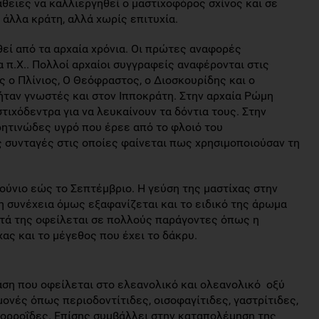
θειες να καλλιεργηθεί ο μαστιχοφόρος σχίνος και σε
άλλα κράτη, αλλά χωρίς επιτυχία.
θεί από τα αρχαία χρόνια. Οι πρώτες αναφορές
 π.Χ.. Πολλοί αρχαίοι συγγραφείς αναφέρονται στις
 ο Πλίνιος, Ο Θεόφραστος, ο Διοσκουρίδης και ο
ήταν γνωστές και στον Ιπποκράτη. Στην αρχαία Ρώμη
ιχόδεντρα για να λευκαίνουν τα δόντια τους. Στην
ητινώδες υγρό που έρεε από το φλοιό του
ς συνταγές στις οποίες φαίνεται πως χρησιμοποιούσαν τη
Ιούνιο εώς το Σεπτέμβριο. Η γεύση της μαστίχας στην
η συνέχεια όμως εξαφανίζεται και το ειδικό της άρωμα
τητά της οφείλεται σε πολλούς παράγοντες όπως η
ας και το μέγεθος που έχει το δάκρυ.
άση που οφείλεται στο ελεανολικό και ολεανολικό οξύ
ονές όπως περιοδοντίτιδες, οισοφαγίτιδες, γαστρίτιδες,
μορροΐδες. Επίσης συμβάλλει στην καταπολέμηση της