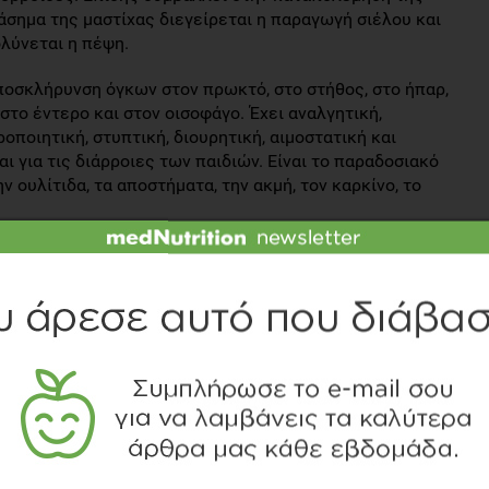
άσημα της μαστίχας διεγείρεται η παραγωγή σιέλου και
λύνεται η πέψη.
αποσκλήρυνση όγκων στον πρωκτό, στο στήθος, στο ήπαρ,
 στο έντερο και στον οισοφάγο. Έχει αναλγητική,
ροποιητική, στυπτική, διουρητική, αιμοστατική και
ι για τις διάρροιες των παιδιών. Είναι το παραδοσιακό
ν ουλίτιδα, τα αποστήματα, την ακμή, τον καρκίνο, το
η και σε μικρή ποσότητα (1mg για 2 εβδομάδες) η
λκος που οφείλεται στο βακτηρίδιο Helicobacter Pylori,
Σημαντική είναι και η επίδρασή της στο ήπαρ όπου
της χοληστερόλης , μειώνοντας έτσι τη συγκέντρωσή της
 κίνδυνος καρδιαγγειακών παθήσεων. Ακόμη η μαστίχα
ι και η δράση της στην αναστολή της σύνθεσης των
ποδειχθεί πως η μαστίχα αναστέλλει την οξείδωση της
ώ παρουσιάζει τη μεγαλύτερη αντιοξειδωτική δράση σε
ατεύοντας το καρδιαγγειακό σύστημα. Η αντιοξειδωτική
 της χοληστερόλης που εναποτίθενται στους ιστούς, με