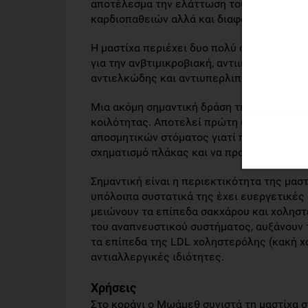
αποτέλεσμα την ελάττωση του ρυθμού αθη
καρδιοπαθειών αλλά και διαφόρων μορφών
Η μαστίχα περιέχει δυο πολύ σημαντικά οξέ
για την ανβτιμικροβιακή, αντιική αντικαρ
αντιελκώδης και αντιυπερλιπιδαιμική της 
Μια ακόμη σημαντική δράση της μαστίχας ε
κοιλότητας. Αποτελεί πρώτη ύλη για την 
αποσμητικών στόματος γιατί προσφέρει κα
σχηματισμό πλάκας και να προστατεύει τη
Σημαντική είναι η περιεκτικότητα της μα
υπόλοιπα συστατικά της έχει ευεργετικές 
μειώνουν τα επίπεδα σακχάρου και χοληστ
του αναπνευστικού συστήματος, αυξάνουν 
τα επίπεδα της LDL χοληστερόλης (κακή χο
αντιαλλεργικές ιδιότητες.
Χρήσεις
Στο κοράνι ο Μωάμεθ συνιστά τη μαστίχα στ