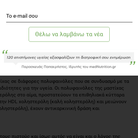
ρογένεσης και μείωσης του κινδύνου εμφάνισης
 καρκίνου.
α, το ουρσολικό και ολεανολικό, τα οποία είναι υπεύθυνα
κινική, ηπατοπροστατευτική, αντιφλεγμονώδης,
δράση.
ίναι η χρήση της στην υγιεινή της στοματικής
παρασκευή οδοντόκρεμας, διαλυμάτων πλύσης και
θαρή αναπνοή, ενώ φαίνεται να δρα ενάντια στο
 στοματική κοιλότητα.
στίχας σε διάφορες πολυφαινόλες που σε συνδυασμό με τα
ιδιότητες για την υγεία. Οι πολυφαινόλες της μαστίχας
ερόλης στο αίμα, προστατεύουν τα επιθηλιακά κύτταρα
την HDL χοληστερόλη (καλή χοληστερόλη) και μειώνουν
ληστερόλη), έχουν αντικαρκινική δράση και
ους πιστούς και ίσως αυτός να είναι και ο λόγος της