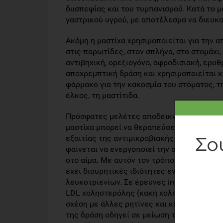
δυσπεψίας και του τυμπανισμού. Κατά το μ
γαστρικού υγρού, με αποτέλεσμα να διευκο
Ακόμη η μαστίχα χρησιμοποιείται για την 
στις παρωτίδες, στον σπλήνα, στο στομάχι,
αντιβηχική, ορεξιογόνο, αφροδισιακή, ερυθ
αποχρεμπτική δράση και χρησιμοποιείται κα
φάρμακο για την κακοσμία του στόματος, τη
έλκος, τη μαστίτιδα.
Πρόσφατες μελέτες αποδεικνύουν πως ακόμ
μαστίχα μπορεί να θεραπεύσει το πεπτικό έ
εξαιτίας της αντιμικροβιακής της δράσης. 
φαίνεται να ενεργοποιεί την απορρόφηση 
στο αίμα. Με αυτόν τον τρόπο μειώνεται ο
έχει διουρητικές ιδιότητες ενώ αναφέρετα
λευκοτριενίων. Σε έρευνες in vitro έχει α
LDL χοληστερόλης (κακή χοληστερόλη), εν
σχέση με άλλες ρητίνες και κόμμεα, προστ
της δράση οδηγεί σε μείωση των επιπέδων