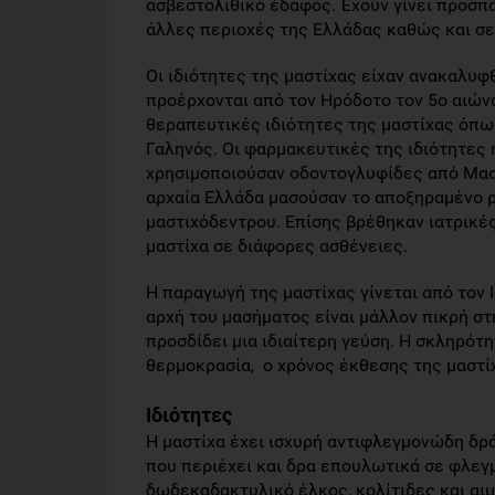
ασβεστολιθικό έδαφος. Έχουν γίνει προσπά
άλλες περιοχές της Ελλάδας καθώς και σε 
Οι ιδιότητες της μαστίχας είχαν ανακαλυφ
προέρχονται από τον Ηρόδοτο τον 5ο αιώνα
θεραπευτικές ιδιότητες της μαστίχας όπως
Γαληνός. Οι φαρμακευτικές της ιδιότητες 
χρησιμοποιούσαν οδοντογλυφίδες από Μαστ
αρχαία Ελλάδα μασούσαν το αποξηραμένο ρ
μαστιχόδεντρου. Επίσης βρέθηκαν ιατρικέ
μαστίχα σε διάφορες ασθένειες.
Η παραγωγή της μαστίχας γίνεται από τον 
αρχή του μασήματος είναι μάλλον πικρή στ
προσδίδει μια ιδιαίτερη γεύση. Η σκληρό
θερμοκρασία, ο χρόνος έκθεσης της μαστίχ
Ιδιότητες
Η μαστίχα έχει ισχυρή αντιφλεγμονώδη δρ
που περιέχει και δρα επουλωτικά σε φλεγμ
δωδεκαδακτυλικό έλκος, κολίτιδες και αι