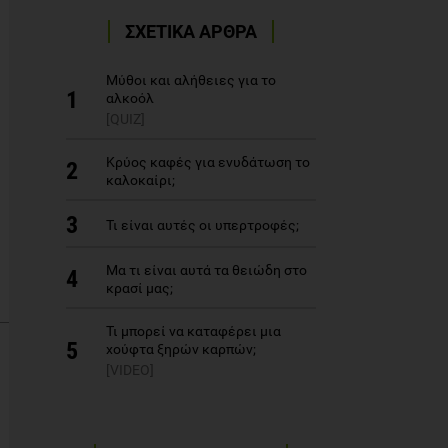
ΣΧΕΤΙΚΑ ΑΡΘΡΑ
Μύθοι και αλήθειες για το
1
αλκοόλ
[QUIZ]
Κρύος καφές για ενυδάτωση το
2
καλοκαίρι;
3
Τι είναι αυτές οι υπερτροφές;
Μα τι είναι αυτά τα θειώδη στο
4
κρασί μας;
Τι μπορεί να καταφέρει μια
5
χούφτα ξηρών καρπών;
[VIDEO]