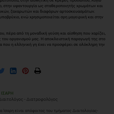
ωματοποιία, στην αισθητική σε κρέμες προσώπου, λόγω
πο, στην υφαντουργία ως σταθεροποιητής χρωμάτων και
λυκών, ζαχαρωτών και διαφόρων αρτοσκευασμάτων.
υποβρύχιο, ενώ χρησιμοποιείται σρη μαγειρική και στην
ου, πέρα από τη μοναδική γεύση και αίσθηση που χαρίζει,
ς του οργανισμού μας. Η αποκλειστική παραγωγή της στο
τα που η ελληνική γη έχει να προσφέρει σε ολόκληρη την
 ΊΣΑΡΗ
 Διαιτολόγος - Διατροφολόγος
α Ίσαρη είναι απόφοιτος του τμήματος Διαιτολογίας-